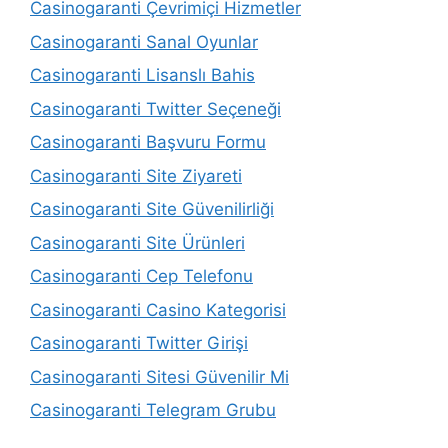
Casinogaranti Çevrimiçi Hizmetler
Casinogaranti Sanal Oyunlar
Casinogaranti Lisanslı Bahis
Casinogaranti Twitter Seçeneği
Casinogaranti Başvuru Formu
Casinogaranti Site Ziyareti
Casinogaranti Site Güvenilirliği
Casinogaranti Site Ürünleri
Casinogaranti Cep Telefonu
Casinogaranti Casino Kategorisi
Casinogaranti Twitter Girişi
Casinogaranti Sitesi Güvenilir Mi
Casinogaranti Telegram Grubu