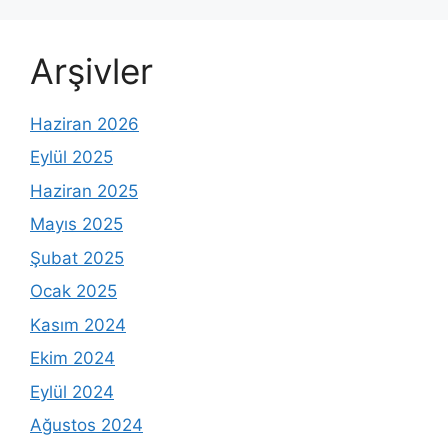
Arşivler
Haziran 2026
Eylül 2025
Haziran 2025
Mayıs 2025
Şubat 2025
Ocak 2025
Kasım 2024
Ekim 2024
Eylül 2024
Ağustos 2024