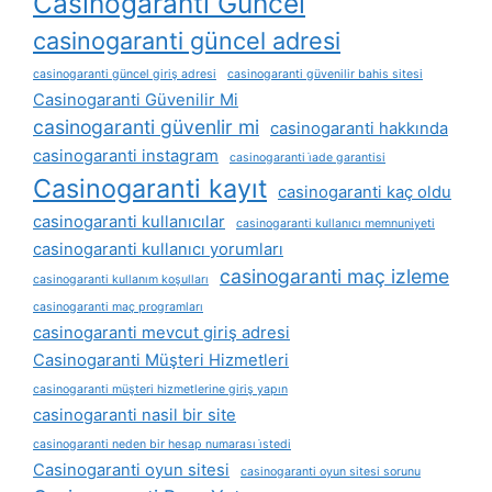
Casinogaranti Güncel
casinogaranti güncel adresi
casinogaranti güncel giriş adresi
casinogaranti güvenilir bahis sitesi
Casinogaranti Güvenilir Mi
casinogaranti güvenlir mi
casinogaranti hakkında
casinogaranti instagram
casinogaranti i̇ade garantisi
Casinogaranti kayıt
casinogaranti kaç oldu
casinogaranti kullanıcılar
casinogaranti kullanıcı memnuniyeti
casinogaranti kullanıcı yorumları
casinogaranti maç izleme
casinogaranti kullanım koşulları
casinogaranti maç programları
casinogaranti mevcut giriş adresi
Casinogaranti Müşteri Hizmetleri
casinogaranti müşteri hizmetlerine giriş yapın
casinogaranti nasil bir site
casinogaranti neden bir hesap numarası i̇stedi
Casinogaranti oyun sitesi
casinogaranti oyun sitesi sorunu