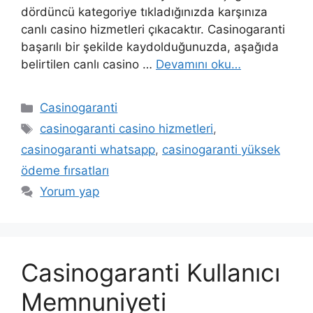
dördüncü kategoriye tıkladığınızda karşınıza
canlı casino hizmetleri çıkacaktır. Casinogaranti
başarılı bir şekilde kaydolduğunuzda, aşağıda
belirtilen canlı casino …
Devamını oku…
Kategoriler
Casinogaranti
Etiketler
casinogaranti casino hizmetleri
,
casinogaranti whatsapp
,
casinogaranti yüksek
ödeme fırsatları
Yorum yap
Casinogaranti Kullanıcı
Memnuniyeti