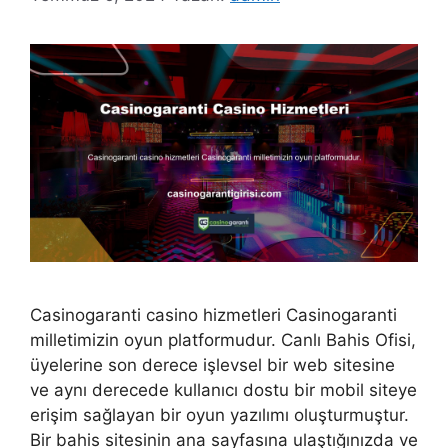
Casinogaranti casino hizmetleri Casinogaranti
milletimizin oyun platformudur. Canlı Bahis Ofisi,
üyelerine son derece işlevsel bir web sitesine
ve aynı derecede kullanıcı dostu bir mobil siteye
erişim sağlayan bir oyun yazılımı oluşturmuştur.
Bir bahis sitesinin ana sayfasına ulaştığınızda ve