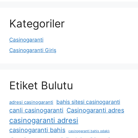
Kategoriler
Casinogaranti
Casinogaranti Giriş
Etiket Bulutu
bahis sitesi casinogaranti
adresi casinogaranti
canli casinogaranti
Casinogaranti adres
casinogaranti adresi
casinogaranti bahis
casinogaranti bahis odaklı