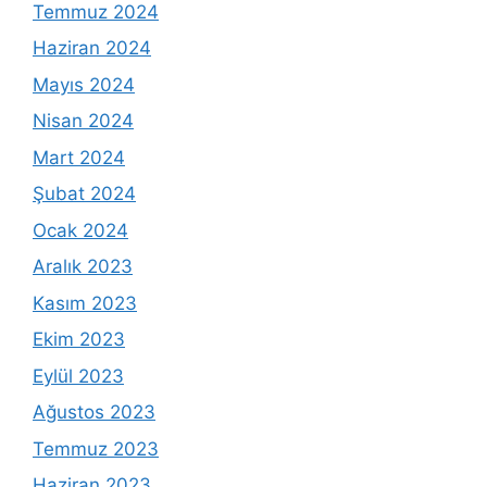
Temmuz 2024
Haziran 2024
Mayıs 2024
Nisan 2024
Mart 2024
Şubat 2024
Ocak 2024
Aralık 2023
Kasım 2023
Ekim 2023
Eylül 2023
Ağustos 2023
Temmuz 2023
Haziran 2023