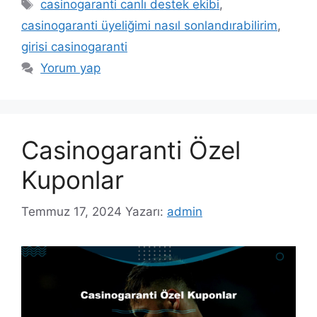
Etiketler
casinogaranti canlı destek ekibi
,
casinogaranti üyeliğimi nasıl sonlandırabilirim
,
girisi casinogaranti
Yorum yap
Casinogaranti Özel
Kuponlar
Temmuz 17, 2024
Yazarı:
admin