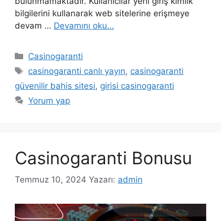
bulunmamaktadır. Kullanıcılar yeni giriş kimlik
bilgilerini kullanarak web sitelerine erişmeye
devam …
Devamını oku…
Kategoriler
Casinogaranti
Etiketler
casinogaranti canlı yayın
,
casinogaranti
güvenilir bahis sitesi
,
girisi casinogaranti
Yorum yap
Casinogaranti Bonusu
Temmuz 10, 2024
Yazarı:
admin