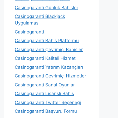
Casinogaranti Günlük Bahisler
Casinogaranti Blackjack
Uygulaması
Casinogaranti
Casinogaranti Bahis Platformu
Casinogaranti Çevrimiçi Bahisler
Casinogaranti Kaliteli Hizmet
Casinogaranti Yatırım Kazançları
Casinogaranti Çevrimiçi Hizmetler
Casinogaranti Sanal Oyunlar
Casinogaranti Lisanslı Bahis
Casinogaranti Twitter Seçeneği
Casinogaranti Başvuru Formu