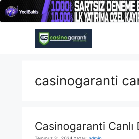
İçeriğe
atla
casinogaranti can
Casinogaranti Canlı 
Temmuz 31, 2024
Yazarı:
admin