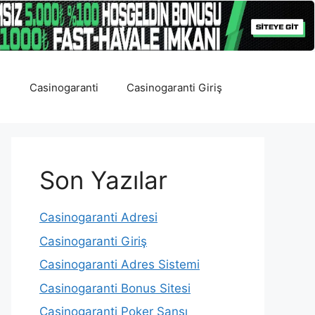
Casinogaranti
Casinogaranti Giriş
Son Yazılar
Casinogaranti Adresi
Casinogaranti Giriş
Casinogaranti Adres Sistemi
Casinogaranti Bonus Sitesi
Casinogaranti Poker Şansı