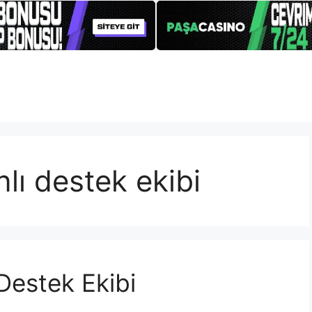
lı destek ekibi
Destek Ekibi