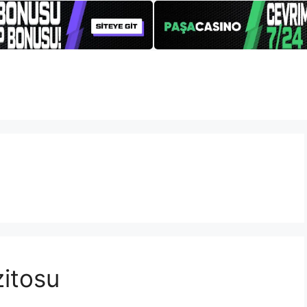
itosu