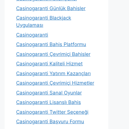
Casinogaranti Günlük Bahisler
Casinogaranti Blackjack
Uygulaması
Casinogaranti
Casinogaranti Bahis Platformu
Casinogaranti Çevrimiçi Bahisler
Casinogaranti Kaliteli Hizmet
Casinogaranti Yatırım Kazançları
Casinogaranti Çevrimiçi Hizmetler
Casinogaranti Sanal Oyunlar
Casinogaranti Lisanslı Bahis
Casinogaranti Twitter Seçeneği
Casinogaranti Başvuru Formu