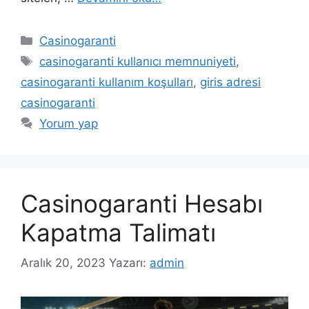
Kategoriler
Casinogaranti
Etiketler
casinogaranti kullanıcı memnuniyeti
,
casinogaranti kullanım koşulları
,
giris adresi
casinogaranti
Yorum yap
Casinogaranti Hesabı
Kapatma Talimatı
Aralık 20, 2023
Yazarı:
admin