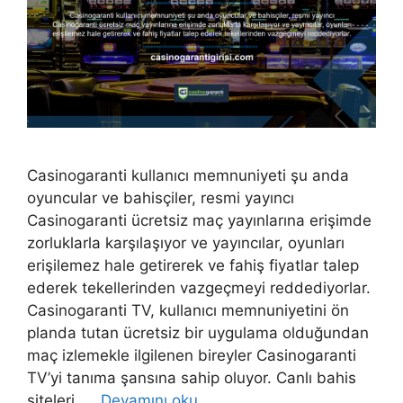
Casinogaranti kullanıcı memnuniyeti şu anda
oyuncular ve bahisçiler, resmi yayıncı
Casinogaranti ücretsiz maç yayınlarına erişimde
zorluklarla karşılaşıyor ve yayıncılar, oyunları
erişilemez hale getirerek ve fahiş fiyatlar talep
ederek tekellerinden vazgeçmeyi reddediyorlar.
Casinogaranti TV, kullanıcı memnuniyetini ön
planda tutan ücretsiz bir uygulama olduğundan
maç izlemekle ilgilenen bireyler Casinogaranti
TV’yi tanıma şansına sahip oluyor. Canlı bahis
siteleri, …
Devamını oku…