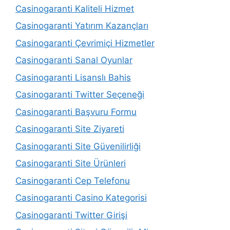
Casinogaranti Kaliteli Hizmet
Casinogaranti Yatırım Kazançları
Casinogaranti Çevrimiçi Hizmetler
Casinogaranti Sanal Oyunlar
Casinogaranti Lisanslı Bahis
Casinogaranti Twitter Seçeneği
Casinogaranti Başvuru Formu
Casinogaranti Site Ziyareti
Casinogaranti Site Güvenilirliği
Casinogaranti Site Ürünleri
Casinogaranti Cep Telefonu
Casinogaranti Casino Kategorisi
Casinogaranti Twitter Girişi