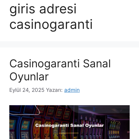
giris adresi
casinogaranti
Casinogaranti Sanal
Oyunlar
Eylül 24, 2025
Yazarı:
admin