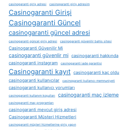
casinogaranti giriş adresi
casinogaranti giriş adresim
Casinogaranti Girişi
Casinogaranti Güncel
casinogaranti güncel adresi
casinogaranti güncel giriş adresi
casinogaranti güvenilir bahis sitesi
Casinogaranti Güvenilir Mi
casinogaranti güvenlir mi
casinogaranti hakkında
casinogaranti instagram
casinogaranti i̇ade garantisi
Casinogaranti kayıt
casinogaranti kaç oldu
casinogaranti kullanıcılar
casinogaranti kullanıcı memnuniyeti
casinogaranti kullanıcı yorumları
casinogaranti maç izleme
casinogaranti kullanım koşulları
casinogaranti maç programları
casinogaranti mevcut giriş adresi
Casinogaranti Müşteri Hizmetleri
casinogaranti müşteri hizmetlerine giriş yapın