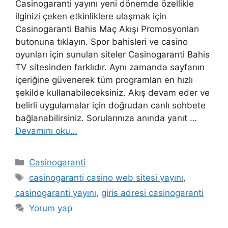
Casinogaranti yayını yeni dönemde özellikle
ilginizi çeken etkinliklere ulaşmak için
Casinogaranti Bahis Maç Akışı Promosyonları
butonuna tıklayın. Spor bahisleri ve casino
oyunları için sunulan siteler Casinogaranti Bahis
TV sitesinden farklıdır. Aynı zamanda sayfanın
içeriğine güvenerek tüm programları en hızlı
şekilde kullanabileceksiniz. Akış devam eder ve
belirli uygulamalar için doğrudan canlı sohbete
bağlanabilirsiniz. Sorularınıza anında yanıt …
Devamını oku…
Kategoriler
Casinogaranti
Etiketler
casinogaranti casino web sitesi yayını
,
casinogaranti yayını
,
giris adresi casinogaranti
Yorum yap