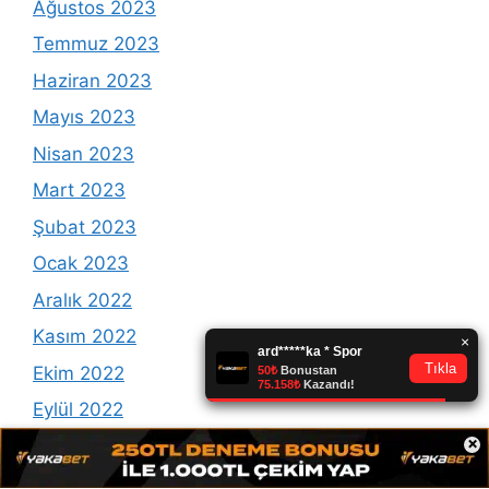
Ağustos 2023
Temmuz 2023
Haziran 2023
Mayıs 2023
Nisan 2023
Mart 2023
Şubat 2023
Ocak 2023
Aralık 2022
Kasım 2022
Ekim 2022
Eylül 2022
×
Ağustos 2022