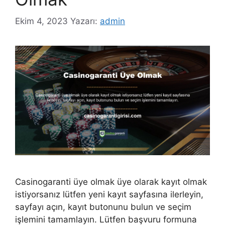
Ekim 4, 2023
Yazarı:
admin
Casinogaranti üye olmak üye olarak kayıt olmak
istiyorsanız lütfen yeni kayıt sayfasına ilerleyin,
sayfayı açın, kayıt butonunu bulun ve seçim
işlemini tamamlayın. Lütfen başvuru formuna