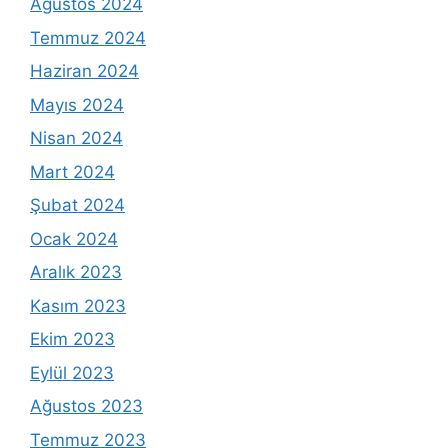
Ağustos 2024
Temmuz 2024
Haziran 2024
Mayıs 2024
Nisan 2024
Mart 2024
Şubat 2024
Ocak 2024
Aralık 2023
Kasım 2023
Ekim 2023
Eylül 2023
Ağustos 2023
Temmuz 2023