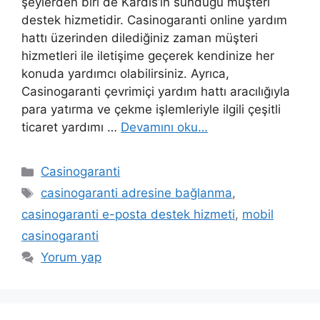
şeylerden biri de Kardis’in sunduğu müşteri
destek hizmetidir. Casinogaranti online yardım
hattı üzerinden dilediğiniz zaman müşteri
hizmetleri ile iletişime geçerek kendinize her
konuda yardımcı olabilirsiniz. Ayrıca,
Casinogaranti çevrimiçi yardım hattı aracılığıyla
para yatırma ve çekme işlemleriyle ilgili çeşitli
ticaret yardımı …
Devamını oku…
Kategoriler
Casinogaranti
Etiketler
casinogaranti adresine bağlanma
,
casinogaranti e-posta destek hizmeti
,
mobil
casinogaranti
Yorum yap