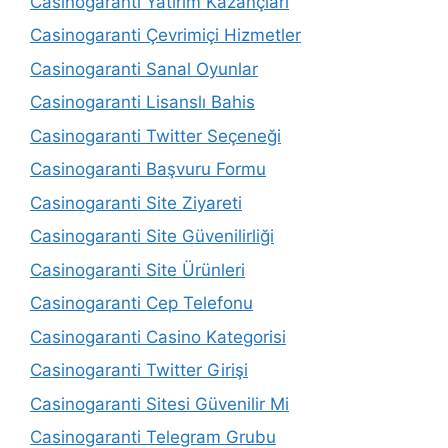
Casinogaranti Yatırım Kazançları
Casinogaranti Çevrimiçi Hizmetler
Casinogaranti Sanal Oyunlar
Casinogaranti Lisanslı Bahis
Casinogaranti Twitter Seçeneği
Casinogaranti Başvuru Formu
Casinogaranti Site Ziyareti
Casinogaranti Site Güvenilirliği
Casinogaranti Site Ürünleri
Casinogaranti Cep Telefonu
Casinogaranti Casino Kategorisi
Casinogaranti Twitter Girişi
Casinogaranti Sitesi Güvenilir Mi
Casinogaranti Telegram Grubu