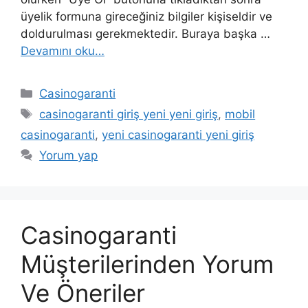
üyelik formuna gireceğiniz bilgiler kişiseldir ve
doldurulması gerekmektedir. Buraya başka …
Devamını oku…
Kategoriler
Casinogaranti
Etiketler
casinogaranti giriş yeni yeni giriş
,
mobil
casinogaranti
,
yeni casinogaranti yeni giriş
Yorum yap
Casinogaranti
Müşterilerinden Yorum
Ve Öneriler