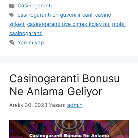
Kategoriler
Casinogaranti
Etiketler
casinogaranti en güvenilir canlı casino
şirketi
,
casinogaranti üye olmak kolay mı
,
mobil
casinogaranti
Yorum yap
Casinogaranti Bonusu
Ne Anlama Geliyor
Aralık 30, 2023
Yazarı:
admin