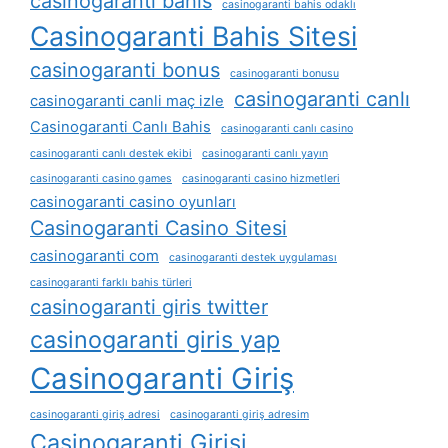
casinogaranti bahis
casinogaranti bahis odaklı
Casinogaranti Bahis Sitesi
casinogaranti bonus
casinogaranti bonusu
casinogaranti canlı
casinogaranti canli maç izle
Casinogaranti Canlı Bahis
casinogaranti canlı casino
casinogaranti canlı destek ekibi
casinogaranti canlı yayın
casinogaranti casino games
casinogaranti casino hizmetleri
casinogaranti casino oyunları
Casinogaranti Casino Sitesi
casinogaranti com
casinogaranti destek uygulaması
casinogaranti farklı bahis türleri
casinogaranti giris twitter
casinogaranti giris yap
Casinogaranti Giriş
casinogaranti giriş adresi
casinogaranti giriş adresim
Casinogaranti Girişi