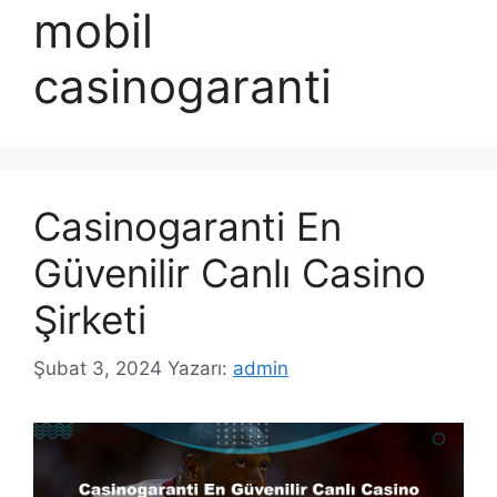
mobil
casinogaranti
Casinogaranti En
Güvenilir Canlı Casino
Şirketi
Şubat 3, 2024
Yazarı:
admin