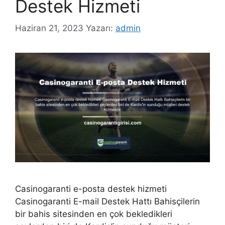
Destek Hizmeti
Haziran 21, 2023
Yazarı:
admin
Casinogaranti e-posta destek hizmeti
Casinogaranti E-mail Destek Hattı Bahisçilerin
bir bahis sitesinden en çok bekledikleri