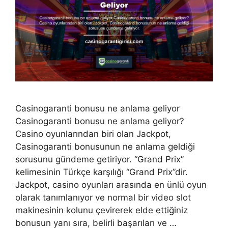
Casinogaranti bonusu ne anlama geliyor
Casinogaranti bonusu ne anlama geliyor?
Casino oyunlarından biri olan Jackpot,
Casinogaranti bonusunun ne anlama geldiği
sorusunu gündeme getiriyor. “Grand Prix”
kelimesinin Türkçe karşılığı “Grand Prix”dir.
Jackpot, casino oyunları arasında en ünlü oyun
olarak tanımlanıyor ve normal bir video slot
makinesinin kolunu çevirerek elde ettiğiniz
bonusun yanı sıra, belirli başarıları ve …