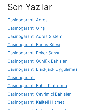
Son Yazılar
Casinogaranti Adresi
Casinogaranti Giriş
Casinogaranti Adres Sistemi
Casinogaranti Bonus Sitesi
Casinogaranti Poker Şansı
Casinogaranti Günlük Bahisler
Casinogaranti Blackjack Uygulaması
Casinogaranti
Casinogaranti Bahis Platformu
Casinogaranti Çevrimiçi Bahisler
Casinogaranti Kaliteli Hizmet