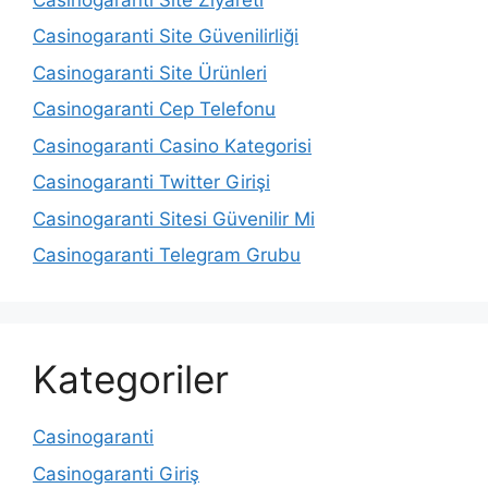
Casinogaranti Site Güvenilirliği
Casinogaranti Site Ürünleri
Casinogaranti Cep Telefonu
Casinogaranti Casino Kategorisi
Casinogaranti Twitter Girişi
Casinogaranti Sitesi Güvenilir Mi
Casinogaranti Telegram Grubu
Kategoriler
Casinogaranti
Casinogaranti Giriş