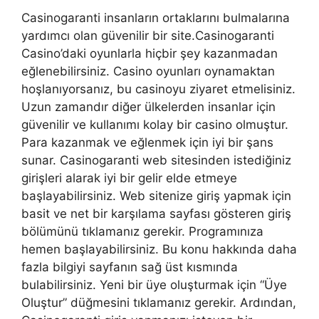
Casinogaranti insanların ortaklarını bulmalarına
yardımcı olan güvenilir bir site.Casinogaranti
Casino’daki oyunlarla hiçbir şey kazanmadan
eğlenebilirsiniz. Casino oyunları oynamaktan
hoşlanıyorsanız, bu casinoyu ziyaret etmelisiniz.
Uzun zamandır diğer ülkelerden insanlar için
güvenilir ve kullanımı kolay bir casino olmuştur.
Para kazanmak ve eğlenmek için iyi bir şans
sunar. Casinogaranti web sitesinden istediğiniz
girişleri alarak iyi bir gelir elde etmeye
başlayabilirsiniz. Web sitenize giriş yapmak için
basit ve net bir karşılama sayfası gösteren giriş
bölümünü tıklamanız gerekir. Programınıza
hemen başlayabilirsiniz. Bu konu hakkında daha
fazla bilgiyi sayfanın sağ üst kısmında
bulabilirsiniz. Yeni bir üye oluşturmak için “Üye
Oluştur” düğmesini tıklamanız gerekir. Ardından,