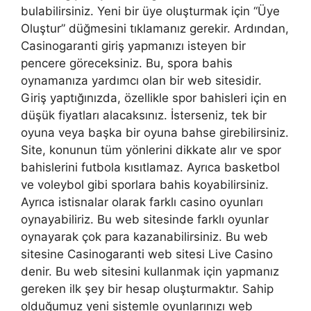
bulabilirsiniz. Yeni bir üye oluşturmak için “Üye
Oluştur” düğmesini tıklamanız gerekir. Ardından,
Casinogaranti giriş yapmanızı isteyen bir
pencere göreceksiniz. Bu, spora bahis
oynamanıza yardımcı olan bir web sitesidir.
Giriş yaptığınızda, özellikle spor bahisleri için en
düşük fiyatları alacaksınız. İsterseniz, tek bir
oyuna veya başka bir oyuna bahse girebilirsiniz.
Site, konunun tüm yönlerini dikkate alır ve spor
bahislerini futbola kısıtlamaz. Ayrıca basketbol
ve voleybol gibi sporlara bahis koyabilirsiniz.
Ayrıca istisnalar olarak farklı casino oyunları
oynayabiliriz. Bu web sitesinde farklı oyunlar
oynayarak çok para kazanabilirsiniz. Bu web
sitesine Casinogaranti web sitesi Live Casino
denir. Bu web sitesini kullanmak için yapmanız
gereken ilk şey bir hesap oluşturmaktır. Sahip
olduğumuz yeni sistemle oyunlarınızı web