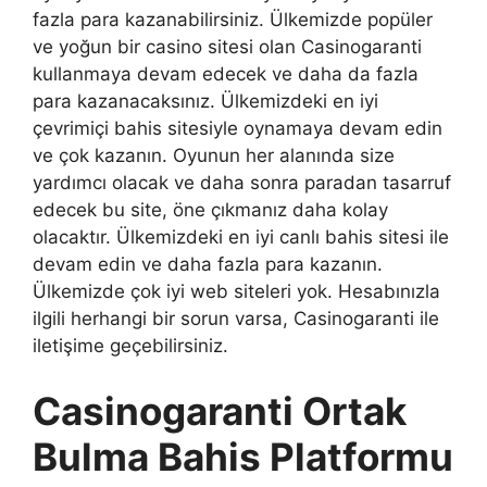
fazla para kazanabilirsiniz. Ülkemizde popüler
ve yoğun bir casino sitesi olan Casinogaranti
kullanmaya devam edecek ve daha da fazla
para kazanacaksınız. Ülkemizdeki en iyi
çevrimiçi bahis sitesiyle oynamaya devam edin
ve çok kazanın. Oyunun her alanında size
yardımcı olacak ve daha sonra paradan tasarruf
edecek bu site, öne çıkmanız daha kolay
olacaktır. Ülkemizdeki en iyi canlı bahis sitesi ile
devam edin ve daha fazla para kazanın.
Ülkemizde çok iyi web siteleri yok. Hesabınızla
ilgili herhangi bir sorun varsa, Casinogaranti ile
iletişime geçebilirsiniz.
Casinogaranti Ortak
Bulma Bahis Platformu