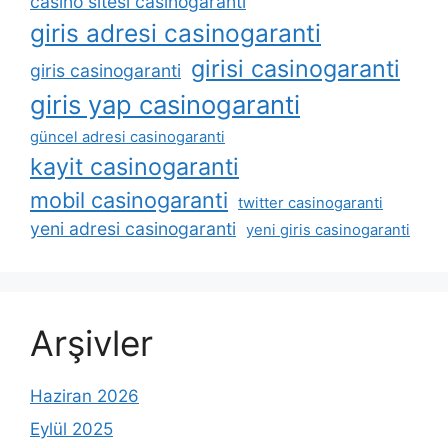
casino sitesi casinogaranti
giris adresi casinogaranti
girisi casinogaranti
giris casinogaranti
giris yap casinogaranti
güncel adresi casinogaranti
kayit casinogaranti
mobil casinogaranti
twitter casinogaranti
yeni adresi casinogaranti
yeni giris casinogaranti
Arşivler
Haziran 2026
Eylül 2025