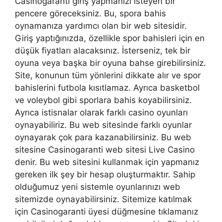
Casinogaranti giriş yapmanızı isteyen bir
pencere göreceksiniz. Bu, spora bahis
oynamanıza yardımcı olan bir web sitesidir.
Giriş yaptığınızda, özellikle spor bahisleri için en
düşük fiyatları alacaksınız. İsterseniz, tek bir
oyuna veya başka bir oyuna bahse girebilirsiniz.
Site, konunun tüm yönlerini dikkate alır ve spor
bahislerini futbola kısıtlamaz. Ayrıca basketbol
ve voleybol gibi sporlara bahis koyabilirsiniz.
Ayrıca istisnalar olarak farklı casino oyunları
oynayabiliriz. Bu web sitesinde farklı oyunlar
oynayarak çok para kazanabilirsiniz. Bu web
sitesine Casinogaranti web sitesi Live Casino
denir. Bu web sitesini kullanmak için yapmanız
gereken ilk şey bir hesap oluşturmaktır. Sahip
olduğumuz yeni sistemle oyunlarınızı web
sitemizde oynayabilirsiniz. Sitemize katılmak
için Casinogaranti üyesi düğmesine tıklamanız