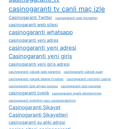
casinogaranti tv canli maç izle
Casinogaranti Twitter
casinogaranti web hizmetleri
casinogaranti web sitesi
casinogaranti whatsapp
casinogaranti yeni adres
casinogaranti yeni adresi
Casinogaranti yeni giriş
casinogaranti yeni giriş adresi
casinogaranti yüksek i̇ade garantisi
casinogaranti yüksek puan
casinogaranti yüksek ödeme fırsatları
casinogaranti çevrimiçi casino
casinogaranti özel altyapı bonusu
casinogaranti özel kuponlar
casinogaranti üyelik
casinogaranti üyelik etkinleştirme
casinogaranti üyeliğimi nasıl sonlandırabilirim
Casinogaranti Şikayet
Casinogaranti Şikayetleri
casinogaranti şu anki adresi