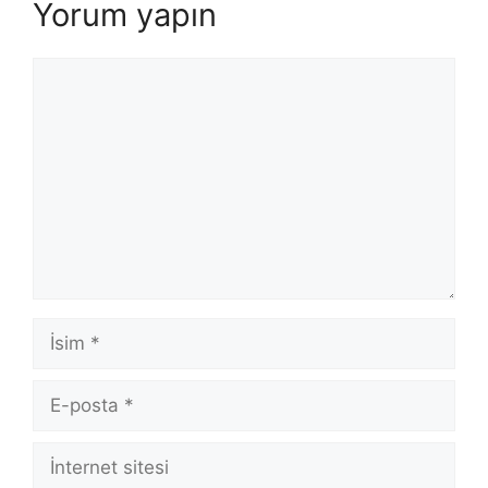
Yorum yapın
Yorum
İsim
E-
posta
İnternet
sitesi