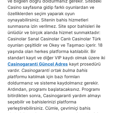
ve bilgileri doğru doldurmanız gerekir. Sitedeki
Casino sayfasına gidip farklı oyunlardan ve
özelliklerden seçim yaparak oyun
oynayabilirsiniz. Sitenin bahis hizmetleri
sunmasına izin verilmez. Site spor bahisleri ile
ünlüdür ve birçok alanda hizmet sunmaktadır:
Casinolar Sanal Casinolar Canlı Casinolar Türk
oyunları çeşitlidir ve Okey ve Taşımacı içerir. 18
yaşında olan herkes platforma katılabilir. Bir
standart kayıt ve diğer VIP kaydı olmak üzere iki
Casinogaranti Güncel Adres
kayıt prosedürü
vardır.
Casinogaranti ortak bulma bahis
platformu
katılmak için bazı formları
doldurmanız ve sisteme kaydolmanız gerekir.
Ardından, programı başlatacaksınız. Programı
bitirdikten sonra, Casinogaranti yardım almayı
seçebilir ve bahislerinizi platforma
yerleştirebilirsiniz. Cümle, çevrimiçi bahis