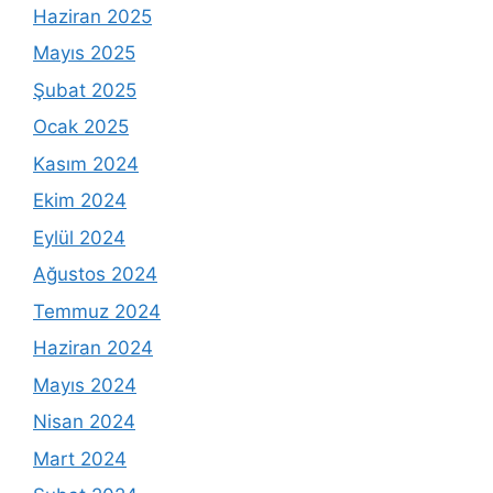
Haziran 2025
Mayıs 2025
Şubat 2025
Ocak 2025
Kasım 2024
Ekim 2024
Eylül 2024
Ağustos 2024
Temmuz 2024
Haziran 2024
Mayıs 2024
Nisan 2024
Mart 2024