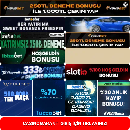
×
CASINOGARANTI GİRİŞ İÇİN TIKLAYINIZ!