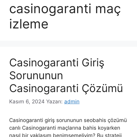
casinogaranti maç
izleme
Casinogaranti Giriş
Sorununun
Casinogaranti Çözümü
Kasım 6, 2024
Yazarı:
admin
Casinogaranti giriş sorununun seobahis çözümü
canlı Casinogaranti maçlarına bahis koyarken
nasıl bir yaklaşım benimsemeliyim? Bu strateji