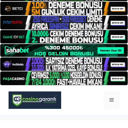
İçeriğe
atla
Menü