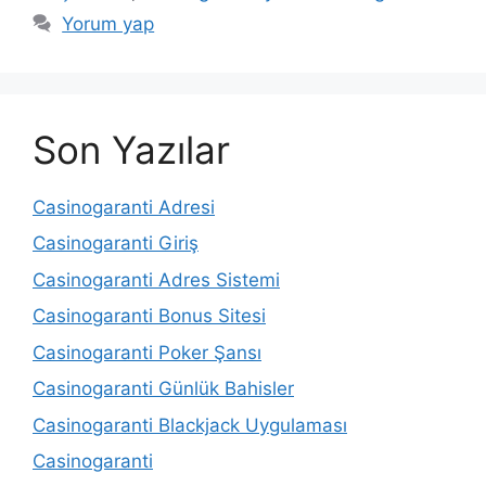
Yorum yap
Son Yazılar
Casinogaranti Adresi
Casinogaranti Giriş
Casinogaranti Adres Sistemi
Casinogaranti Bonus Sitesi
Casinogaranti Poker Şansı
Casinogaranti Günlük Bahisler
Casinogaranti Blackjack Uygulaması
Casinogaranti