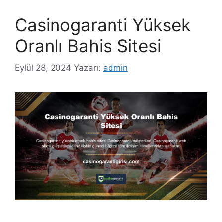
Casinogaranti Yüksek
Oranlı Bahis Sitesi
Eylül 28, 2024
Yazarı:
admin