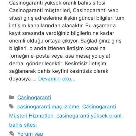
Casinogaranti yüksek oranlı bahis sitesi
Casinogaranti müşterileri, Casinogaranti web
sitesi giriş adreslerine ilişkin güncel bilgileri tüm
iletişim kanallarından alacaktır. Bu aşamada
kayıt sırasında verdiğiniz bilgilerin ne kadar
önemli olduğu ortaya çıkıyor. Sağladığınız giriş
bilgileri, o anda izlenen iletişim kanalına
(örneğin e-posta veya kısa mesaj yoluyla)
derhal gönderilecektir. Kesintisiz iletişim
sağlanarak bahis keyfini kesintisiz olarak
doyasıya …
Devamını oku…
Kategoriler
Casinogaranti
Etiketler
casinogaranti maç izleme
,
Casinogaranti
Müşteri Hizmetleri
,
casinogaranti yüksek oranlı
bahis sitesi
Yorum yap