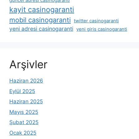
güncel adresi casinogaranti
kayit casinogaranti
mobil casinogaranti
twitter casinogaranti
yeni adresi casinogaranti
yeni giris casinogaranti
Arşivler
Haziran 2026
Eylül 2025
Haziran 2025
Mayıs 2025
Şubat 2025
Ocak 2025