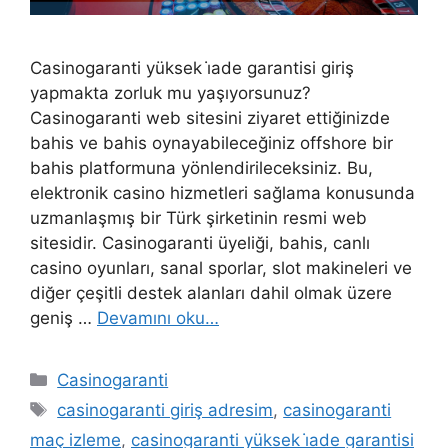
Casinogaranti yüksek i̇ade garantisi giriş
yapmakta zorluk mu yaşıyorsunuz?
Casinogaranti web sitesini ziyaret ettiğinizde
bahis ve bahis oynayabileceğiniz offshore bir
bahis platformuna yönlendirileceksiniz. Bu,
elektronik casino hizmetleri sağlama konusunda
uzmanlaşmış bir Türk şirketinin resmi web
sitesidir. Casinogaranti üyeliği, bahis, canlı
casino oyunları, sanal sporlar, slot makineleri ve
diğer çeşitli destek alanları dahil olmak üzere
geniş …
Devamını oku…
Kategoriler
Casinogaranti
Etiketler
casinogaranti giriş adresim
,
casinogaranti
maç izleme
,
casinogaranti yüksek i̇ade garantisi