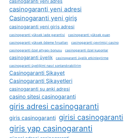
casinogaranti yeni adres
casinogaranti yeni adresi
Casinogaranti yeni giriş
casinogaranti yeni giriş adresi
casinogaranti yüksek i̇ade garantisi
casinogaranti yüksek puan
casinogaranti yüksek ödeme fırsatları
casinogaranti çevrimiçi casino
casinogaranti özel altyapı bonusu
casinogaranti özel kuponlar
casinogaranti üyelik
casinogaranti üyelik etkinleştirme
casinogaranti üyeliğimi nasıl sonlandırabilirim
Casinogaranti Şikayet
Casinogaranti Şikayetleri
casinogaranti şu anki adresi
casino sitesi casinogaranti
giris adresi casinogaranti
girisi casinogaranti
giris casinogaranti
giris yap casinogaranti