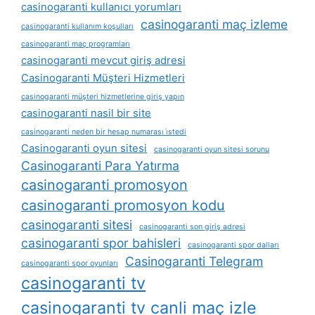
casinogaranti kullanıcı yorumları
casinogaranti maç izleme
casinogaranti kullanım koşulları
casinogaranti maç programları
casinogaranti mevcut giriş adresi
Casinogaranti Müşteri Hizmetleri
casinogaranti müşteri hizmetlerine giriş yapın
casinogaranti nasil bir site
casinogaranti neden bir hesap numarası i̇stedi
Casinogaranti oyun sitesi
casinogaranti oyun sitesi sorunu
Casinogaranti Para Yatırma
casinogaranti promosyon
casinogaranti promosyon kodu
casinogaranti sitesi
casinogaranti son giriş adresi
casinogaranti spor bahisleri
casinogaranti spor dalları
Casinogaranti Telegram
casinogaranti spor oyunları
casinogaranti tv
casinogaranti tv canli maç izle