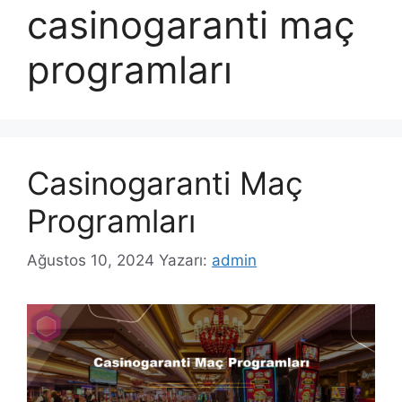
casinogaranti maç
programları
Casinogaranti Maç
Programları
Ağustos 10, 2024
Yazarı:
admin