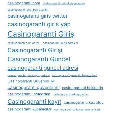
casinogaranti com
casinogaranti destek uygulaması
casinogaranti farklı bahis türleri
casinogaranti giris twitter
casinogaranti giris yap
Casinogaranti Giriş
casinogaranti giriş adresi
casinogaranti giriş adresim
Casinogaranti Girişi
Casinogaranti Güncel
casinogaranti güncel adresi
casinogaranti güncel giriş adresi
casinogaranti güvenilir bahis sitesi
Casinogaranti Güvenilir Mi
casinogaranti güvenlir mi
casinogaranti hakkında
casinogaranti instagram
casinogaranti i̇ade garantisi
Casinogaranti kayıt
casinogaranti kaç oldu
casinogaranti kullanıcılar
casinogaranti kullanıcı memnuniyeti