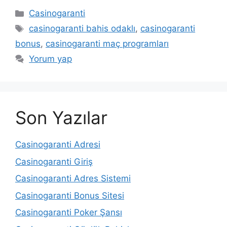
Kategoriler
Casinogaranti
Etiketler
casinogaranti bahis odaklı
,
casinogaranti
bonus
,
casinogaranti maç programları
Yorum yap
Son Yazılar
Casinogaranti Adresi
Casinogaranti Giriş
Casinogaranti Adres Sistemi
Casinogaranti Bonus Sitesi
Casinogaranti Poker Şansı