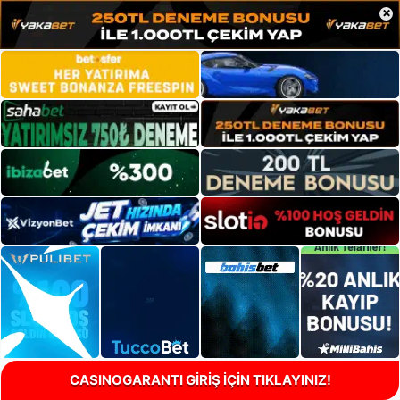
×
CASINOGARANTI GİRİŞ İÇİN TIKLAYINIZ!