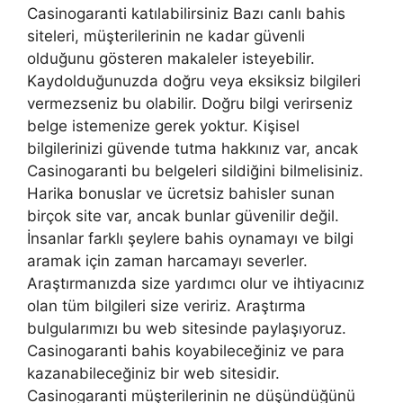
Casinogaranti katılabilirsiniz Bazı canlı bahis
siteleri, müşterilerinin ne kadar güvenli
olduğunu gösteren makaleler isteyebilir.
Kaydolduğunuzda doğru veya eksiksiz bilgileri
vermezseniz bu olabilir. Doğru bilgi verirseniz
belge istemenize gerek yoktur. Kişisel
bilgilerinizi güvende tutma hakkınız var, ancak
Casinogaranti bu belgeleri sildiğini bilmelisiniz.
Harika bonuslar ve ücretsiz bahisler sunan
birçok site var, ancak bunlar güvenilir değil.
İnsanlar farklı şeylere bahis oynamayı ve bilgi
aramak için zaman harcamayı severler.
Araştırmanızda size yardımcı olur ve ihtiyacınız
olan tüm bilgileri size veririz. Araştırma
bulgularımızı bu web sitesinde paylaşıyoruz.
Casinogaranti bahis koyabileceğiniz ve para
kazanabileceğiniz bir web sitesidir.
Casinogaranti müşterilerinin ne düşündüğünü