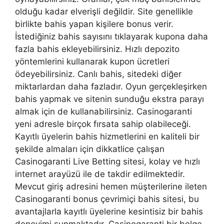
olduğu kadar elverişli değildir. Site genellikle
birlikte bahis yapan kişilere bonus verir.
İstediğiniz bahis sayısını tıklayarak kupona daha
fazla bahis ekleyebilirsiniz. Hızlı depozito
yöntemlerini kullanarak kupon ücretleri
ödeyebilirsiniz. Canlı bahis, sitedeki diğer
miktarlardan daha fazladır. Oyun gerçekleşirken
bahis yapmak ve sitenin sunduğu ekstra parayı
almak için de kullanabilirsiniz. Casinogaranti
yeni adresle birçok fırsata sahip olabileceği.
Kayıtlı üyelerin bahis hizmetlerini en kaliteli bir
şekilde almaları için dikkatlice çalışan
Casinogaranti Live Betting sitesi, kolay ve hızlı
internet arayüzü ile de takdir edilmektedir.
Mevcut giriş adresini hemen müşterilerine ileten
Casinogaranti bonus çevrimiçi bahis sitesi, bu
avantajlarla kayıtlı üyelerine kesintisiz bir bahis
deneyimi sunmaktadır. Casinogaranti bir belge