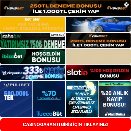
×
CASINOGARANTI GİRİŞ İÇİN TIKLAYINIZ!