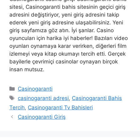
sitesi, Casinogaranti bahis sitesinin geçici giriş
adresini değiştiriyor, yeni giriş adresini takip
ederek yeni giriş adresine ulaşabilirsiniz. Yeni
giriş sayfamıza göz atın. İyi şanlar. Casino
oyuncuları için harika iyi haberler! Bazıları video
oyunları oynamaya karar verirken, diğerleri film
izlemeyi veya kitap okumayı tercih etti. Gerçek
bayilerle çevrimiçi casinolar oynayan birçok
insan mutsuz.
Kategoriler
Casinogaranti
Etiketler
casinogaranti adresi
,
Casinogaranti Bahis
Tercih
,
Casinogaranti Tv Bahisleri
Yazı
Casinogaranti Giriş
dolaşımı