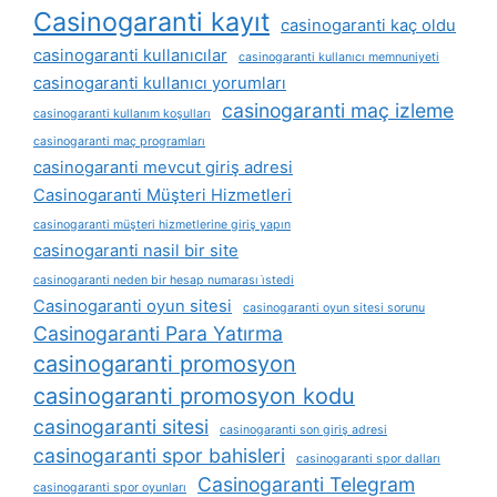
Casinogaranti kayıt
casinogaranti kaç oldu
casinogaranti kullanıcılar
casinogaranti kullanıcı memnuniyeti
casinogaranti kullanıcı yorumları
casinogaranti maç izleme
casinogaranti kullanım koşulları
casinogaranti maç programları
casinogaranti mevcut giriş adresi
Casinogaranti Müşteri Hizmetleri
casinogaranti müşteri hizmetlerine giriş yapın
casinogaranti nasil bir site
casinogaranti neden bir hesap numarası i̇stedi
Casinogaranti oyun sitesi
casinogaranti oyun sitesi sorunu
Casinogaranti Para Yatırma
casinogaranti promosyon
casinogaranti promosyon kodu
casinogaranti sitesi
casinogaranti son giriş adresi
casinogaranti spor bahisleri
casinogaranti spor dalları
Casinogaranti Telegram
casinogaranti spor oyunları