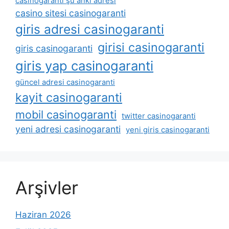
casinogaranti şu anki adresi
casino sitesi casinogaranti
giris adresi casinogaranti
girisi casinogaranti
giris casinogaranti
giris yap casinogaranti
güncel adresi casinogaranti
kayit casinogaranti
mobil casinogaranti
twitter casinogaranti
yeni adresi casinogaranti
yeni giris casinogaranti
Arşivler
Haziran 2026