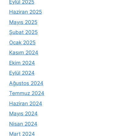
Eylül 2025
Haziran 2025
Mayıs 2025
Şubat 2025
Ocak 2025
Kasım 2024
Ekim 2024
Eylül 2024
Ağustos 2024
Temmuz 2024
Haziran 2024
Mayıs 2024
Nisan 2024
Mart 2024