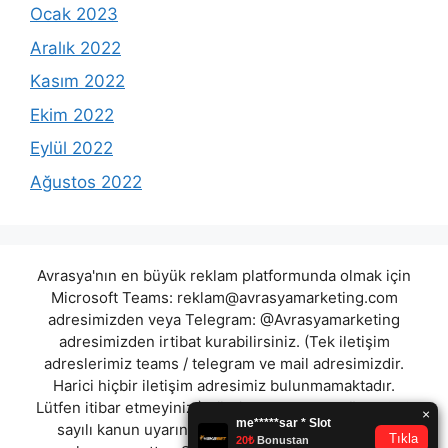
Ocak 2023
Aralık 2022
Kasım 2022
Ekim 2022
Eylül 2022
Ağustos 2022
Avrasya'nın en büyük reklam platformunda olmak için
Microsoft Teams:
reklam@avrasyamarketing.com
adresimizden veya Telegram: @Avrasyamarketing
adresimizden irtibat kurabilirsiniz. (Tek iletişim
adreslerimiz teams / telegram ve mail adresimizdir.
Harici hiçbir iletişim adresimiz bulunmamaktadır.
Lütfen itibar etmeyiniz.) Türkiye yasalarına göre 7258
sayılı kanun uyarınca yasa dışı bahis oynamanın