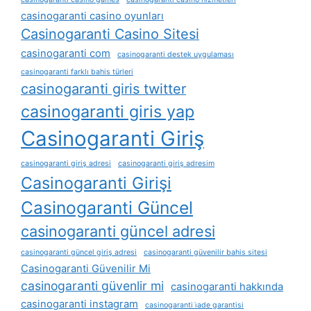
casinogaranti casino oyunları
Casinogaranti Casino Sitesi
casinogaranti com
casinogaranti destek uygulaması
casinogaranti farklı bahis türleri
casinogaranti giris twitter
casinogaranti giris yap
Casinogaranti Giriş
casinogaranti giriş adresi
casinogaranti giriş adresim
Casinogaranti Girişi
Casinogaranti Güncel
casinogaranti güncel adresi
casinogaranti güncel giriş adresi
casinogaranti güvenilir bahis sitesi
Casinogaranti Güvenilir Mi
casinogaranti güvenlir mi
casinogaranti hakkında
casinogaranti instagram
casinogaranti i̇ade garantisi