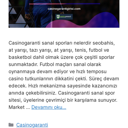
Casinogaranti sanal sporları nelerdir seobahis,
at yarışı, tazı yarışı, at yarışı, tenis, futbol ve
basketbol dahil olmak üzere çok çeşitli sporlar
sunmaktadır. Futbol maçları sanal olarak
oynanmaya devam ediyor ve hızlı temposu
casino tutkunlarının dikkatini çekti. Süreç devam
edecek. Hızlı mekanizma sayesinde kazancınızı
anında çekebilirsiniz. Casinogaranti sanal spor
sitesi, üyelerine çevrimiçi bir karşılama sunuyor.
Market …
Devamını oku…
Kategoriler
Casinogaranti