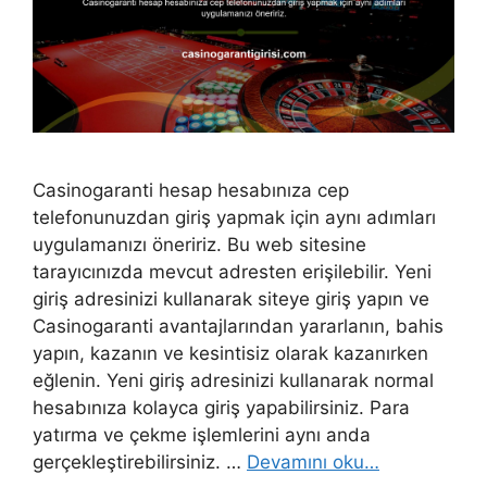
Casinogaranti hesap hesabınıza cep
telefonunuzdan giriş yapmak için aynı adımları
uygulamanızı öneririz. Bu web sitesine
tarayıcınızda mevcut adresten erişilebilir. Yeni
giriş adresinizi kullanarak siteye giriş yapın ve
Casinogaranti avantajlarından yararlanın, bahis
yapın, kazanın ve kesintisiz olarak kazanırken
eğlenin. Yeni giriş adresinizi kullanarak normal
hesabınıza kolayca giriş yapabilirsiniz. Para
yatırma ve çekme işlemlerini aynı anda
gerçekleştirebilirsiniz. …
Devamını oku…