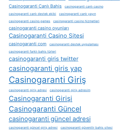
Casinogaranti Canlı Bahis
casinogaranti canlı casino
casinogaranti canlı destek ekibi
casinogaranti canlı yayın
casinogaranti casino games
casinogaranti casino hizmetleri
casinogaranti casino oyunları
Casinogaranti Casino Sitesi
casinogaranti com
casinogaranti destek uygulaması
casinogaranti farklı bahis türleri
casinogaranti giris twitter
casinogaranti giris yap
Casinogaranti Giriş
casinogaranti giriş adresi
casinogaranti giriş adresim
Casinogaranti Girişi
Casinogaranti Güncel
casinogaranti güncel adresi
casinogaranti güncel giriş adresi
casinogaranti güvenilir bahis sitesi