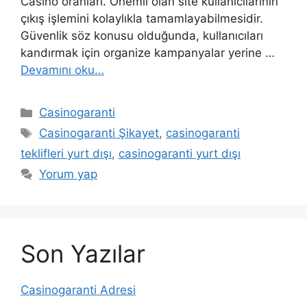
Casino oranları. Önemli olan site kullanıcılarının
çıkış işlemini kolaylıkla tamamlayabilmesidir.
Güvenlik söz konusu olduğunda, kullanıcıları
kandırmak için organize kampanyalar yerine …
Devamını oku…
Kategoriler
Casinogaranti
Etiketler
Casinogaranti Şikayet
,
casinogaranti
teklifleri yurt dışı
,
casinogaranti yurt dışı
Yorum yap
Son Yazılar
Casinogaranti Adresi