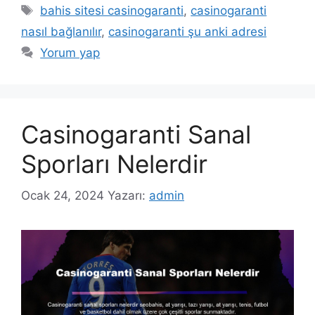
Etiketler
bahis sitesi casinogaranti
,
casinogaranti
nasıl bağlanılır
,
casinogaranti şu anki adresi
Yorum yap
Casinogaranti Sanal
Sporları Nelerdir
Ocak 24, 2024
Yazarı:
admin