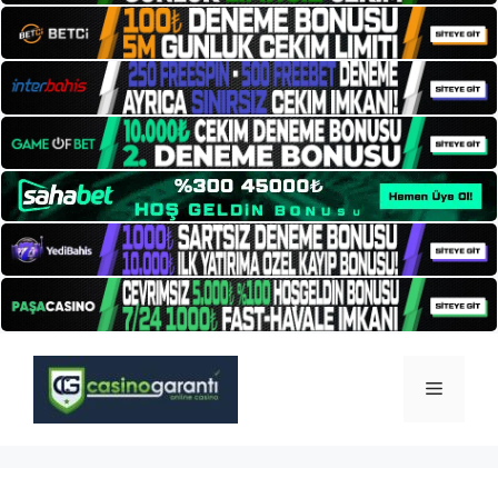
İçeriğe
atla
Menü