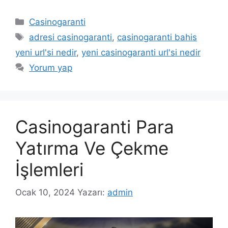
Kategoriler
Casinogaranti
Etiketler
adresi casinogaranti
,
casinogaranti bahis
yeni url'si nedir
,
yeni casinogaranti url'si nedir
Yorum yap
Casinogaranti Para
Yatırma Ve Çekme
İşlemleri
Ocak 10, 2024
Yazarı:
admin