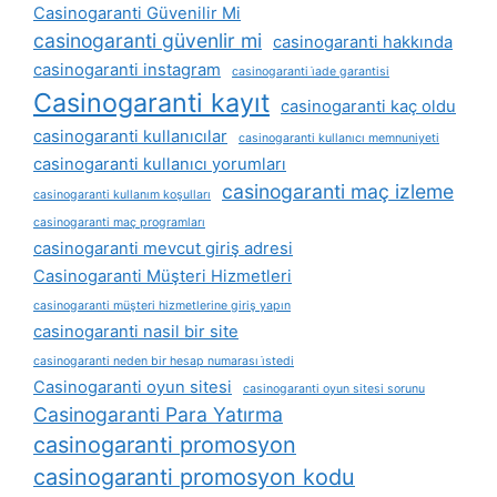
Casinogaranti Güvenilir Mi
casinogaranti güvenlir mi
casinogaranti hakkında
casinogaranti instagram
casinogaranti i̇ade garantisi
Casinogaranti kayıt
casinogaranti kaç oldu
casinogaranti kullanıcılar
casinogaranti kullanıcı memnuniyeti
casinogaranti kullanıcı yorumları
casinogaranti maç izleme
casinogaranti kullanım koşulları
casinogaranti maç programları
casinogaranti mevcut giriş adresi
Casinogaranti Müşteri Hizmetleri
casinogaranti müşteri hizmetlerine giriş yapın
casinogaranti nasil bir site
casinogaranti neden bir hesap numarası i̇stedi
Casinogaranti oyun sitesi
casinogaranti oyun sitesi sorunu
Casinogaranti Para Yatırma
casinogaranti promosyon
casinogaranti promosyon kodu