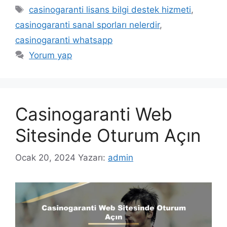
Etiketler
casinogaranti lisans bilgi destek hizmeti
,
casinogaranti sanal sporları nelerdir
,
casinogaranti whatsapp
Yorum yap
Casinogaranti Web
Sitesinde Oturum Açın
Ocak 20, 2024
Yazarı:
admin