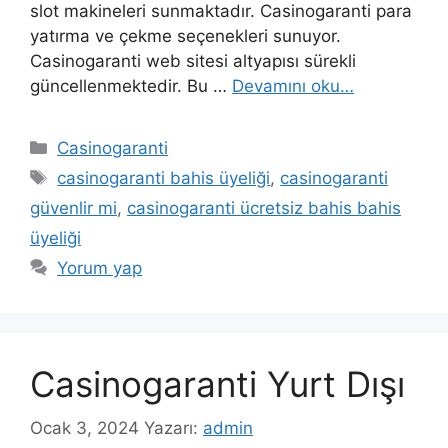
slot makineleri sunmaktadır. Casinogaranti para
yatırma ve çekme seçenekleri sunuyor.
Casinogaranti web sitesi altyapısı sürekli
güncellenmektedir. Bu …
Devamını oku…
Kategoriler
Casinogaranti
Etiketler
casinogaranti bahis üyeliği
,
casinogaranti
güvenlir mi
,
casinogaranti ücretsiz bahis bahis
üyeliği
Yorum yap
Casinogaranti Yurt Dışı
Ocak 3, 2024
Yazarı:
admin