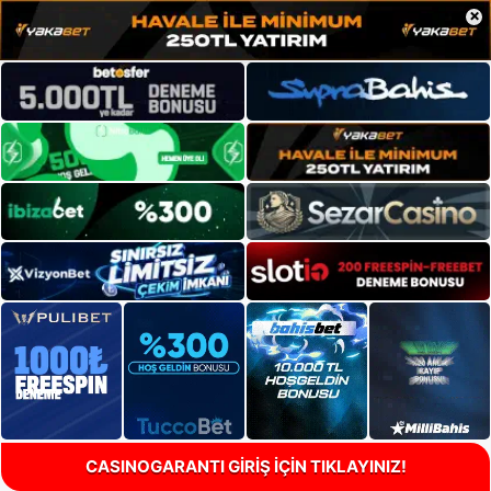
×
CASINOGARANTI GİRİŞ İÇİN TIKLAYINIZ!