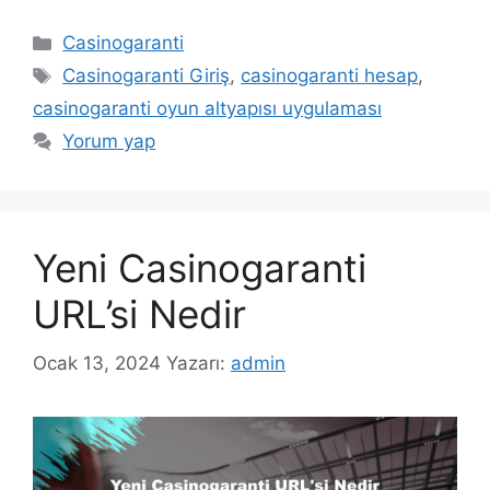
Kategoriler
Casinogaranti
Etiketler
Casinogaranti Giriş
,
casinogaranti hesap
,
casinogaranti oyun altyapısı uygulaması
Yorum yap
Yeni Casinogaranti
URL’si Nedir
Ocak 13, 2024
Yazarı:
admin