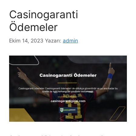
Casinogaranti
Ödemeler
Ekim 14, 2023
Yazarı:
admin