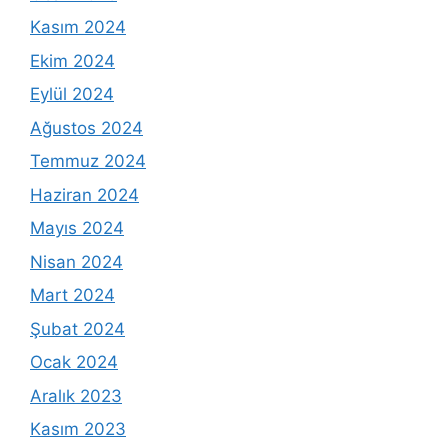
Kasım 2024
Ekim 2024
Eylül 2024
Ağustos 2024
Temmuz 2024
Haziran 2024
Mayıs 2024
Nisan 2024
Mart 2024
Şubat 2024
Ocak 2024
Aralık 2023
Kasım 2023