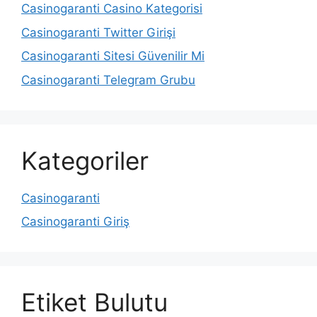
Casinogaranti Casino Kategorisi
Casinogaranti Twitter Girişi
Casinogaranti Sitesi Güvenilir Mi
Casinogaranti Telegram Grubu
Kategoriler
Casinogaranti
Casinogaranti Giriş
Etiket Bulutu