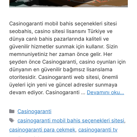
Casinogaranti mobil bahis seçenekleri sitesi
seobahis, casino sitesi lisansını Türkiye ve
dünya canlı bahis pazarlarında kaliteli ve
güvenilir hizmetler sunmak için kullanır. Sizin
memnuniyetiniz her zaman önce gelir. Her
şeyden önce Casinogaranti, casino oyunları için
dünyanın en güvenilir bağımsız lisanslama
otoritesidir. Casinogaranti web sitesi, önemli
üyeleri için yeni ve güncel adresler sunmaya
devam ediyor. Casinogaranti …
Devamını oku…
Kategoriler
Casinogaranti
Etiketler
casinogaranti mobil bahis seçenekleri sitesi
,
casinogaranti para çekmek
,
casinogaranti tv