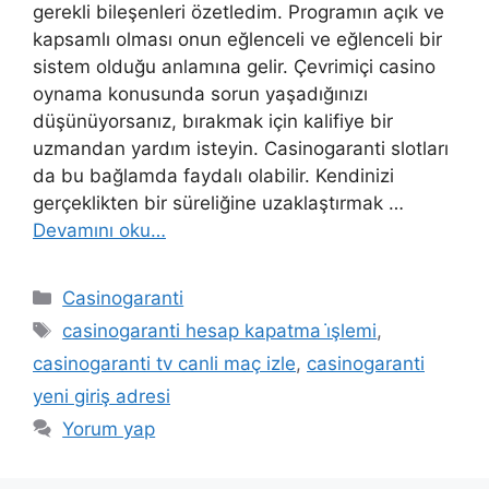
gerekli bileşenleri özetledim. Programın açık ve
kapsamlı olması onun eğlenceli ve eğlenceli bir
sistem olduğu anlamına gelir. Çevrimiçi casino
oynama konusunda sorun yaşadığınızı
düşünüyorsanız, bırakmak için kalifiye bir
uzmandan yardım isteyin. Casinogaranti slotları
da bu bağlamda faydalı olabilir. Kendinizi
gerçeklikten bir süreliğine uzaklaştırmak …
Devamını oku…
Kategoriler
Casinogaranti
Etiketler
casinogaranti hesap kapatma i̇şlemi
,
casinogaranti tv canli maç izle
,
casinogaranti
yeni giriş adresi
Yorum yap