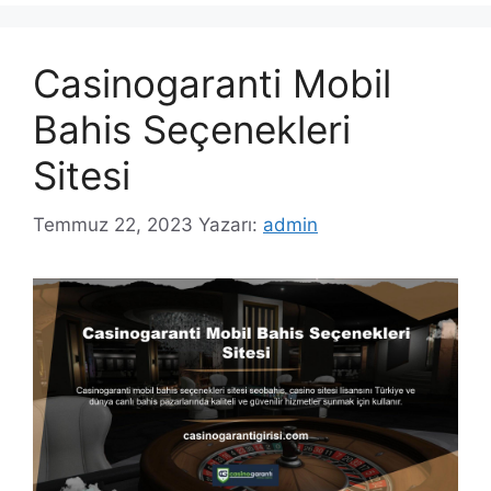
Casinogaranti Mobil
Bahis Seçenekleri
Sitesi
Temmuz 22, 2023
Yazarı:
admin