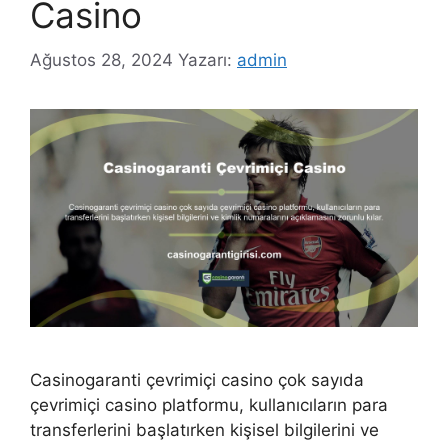
Casino
Ağustos 28, 2024
Yazarı:
admin
Casinogaranti çevrimiçi casino çok sayıda
çevrimiçi casino platformu, kullanıcıların para
transferlerini başlatırken kişisel bilgilerini ve