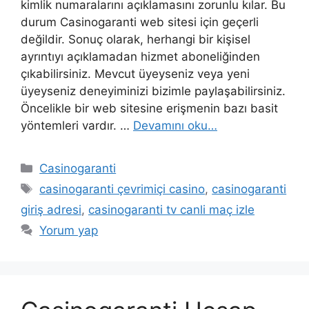
kimlik numaralarını açıklamasını zorunlu kılar. Bu
durum Casinogaranti web sitesi için geçerli
değildir. Sonuç olarak, herhangi bir kişisel
ayrıntıyı açıklamadan hizmet aboneliğinden
çıkabilirsiniz. Mevcut üyeyseniz veya yeni
üyeyseniz deneyiminizi bizimle paylaşabilirsiniz.
Öncelikle bir web sitesine erişmenin bazı basit
yöntemleri vardır. …
Devamını oku…
Kategoriler
Casinogaranti
Etiketler
casinogaranti çevrimiçi casino
,
casinogaranti
giriş adresi
,
casinogaranti tv canli maç izle
Yorum yap