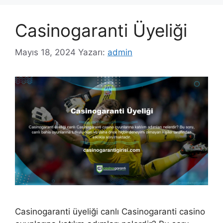
Casinogaranti Üyeliği
Mayıs 18, 2024
Yazarı:
admin
Casinogaranti üyeliği canlı Casinogaranti casino