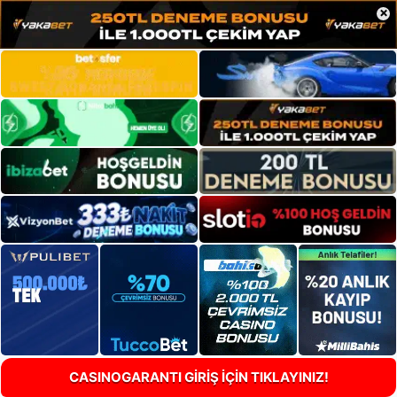
×
CASINOGARANTI GİRİŞ İÇİN TIKLAYINIZ!