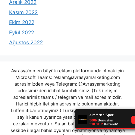
Aralık 2022
Kasım 2022
Ekim 2022
Eylül 2022
Ağustos 2022
Avrasya'nın en büyük reklam platformunda olmak için
Microsoft Teams:
reklam@avrasyamarketing.com
adresimizden veya Telegram: @Avrasyamarketing
adresimizden irtibat kurabilirsiniz. (Tek iletişim
adreslerimiz teams / telegram ve mail adresimizdir.
Harici hiçbir iletişim adresimiz bulunmamaktadır.
Lütfen itibar etmeyiniz.) Türkiye yasalarına göre 7258
sayılı kanun uyarınca yasa dışı bahis oynamanın
cezaları mevcuttur. Şu an bulunduğunuz site hiç bir
şekilde illegal bahis oyunları oynatmıyor ve oynamaya