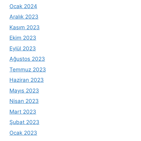
Ocak 2024
Aralık 2023
Kasım 2023
Ekim 2023
Eylül 2023
Ağustos 2023
Temmuz 2023
Haziran 2023
Mayıs 2023
Nisan 2023
Mart 2023
Şubat 2023
Ocak 2023