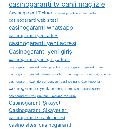
casinogaranti tv canli maç izle
Casinogaranti Twitter
casinogaranti web hizmetleri
casinogaranti web sitesi
casinogaranti whatsapp
casinogaranti yeni adres
casinogaranti yeni adresi
Casinogaranti yeni giriş
casinogaranti yeni giriş adresi
casinogaranti yüksek i̇ade garantisi
casinogaranti yüksek puan
casinogaranti yüksek ödeme fırsatları
casinogaranti çevrimiçi casino
casinogaranti özel altyapı bonusu
casinogaranti özel kuponlar
casinogaranti üyelik
casinogaranti üyelik etkinleştirme
casinogaranti üyeliğimi nasıl sonlandırabilirim
Casinogaranti Şikayet
Casinogaranti Şikayetleri
casinogaranti şu anki adresi
casino sitesi casinogaranti