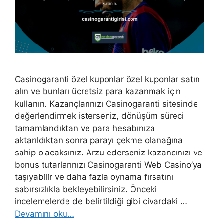
Casinogaranti özel kuponlar özel kuponlar satın
alın ve bunları ücretsiz para kazanmak için
kullanın. Kazançlarınızı Casinogaranti sitesinde
değerlendirmek isterseniz, dönüşüm süreci
tamamlandıktan ve para hesabınıza
aktarıldıktan sonra parayı çekme olanağına
sahip olacaksınız. Arzu ederseniz kazancınızı ve
bonus tutarlarınızı Casinogaranti Web Casino’ya
taşıyabilir ve daha fazla oynama fırsatını
sabırsızlıkla bekleyebilirsiniz. Önceki
incelemelerde de belirtildiği gibi civardaki …
Devamını oku…