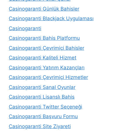
Casinogaranti Günlük Bahisler
Casinogaranti Blackjack Uygulaması
Casinogaranti
Casinogaranti Bahis Platformu
Casinogaranti Çevrimiçi Bahisler
Casinogaranti Kaliteli Hizmet
Casinogaranti Yatırım Kazançları
Casinogaranti Çevrimiçi Hizmetler
Casinogaranti Sanal Oyunlar
Casinogaranti Lisanslı Bahis
Casinogaranti Twitter Seçeneği
Casinogaranti Başvuru Formu
Casinogaranti Site Ziyareti