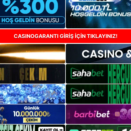
CASINOGARANTI GİRİŞ İÇİN TIKLAYINIZ!