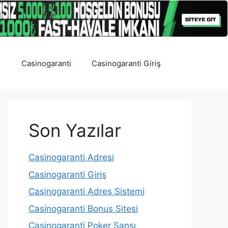
Casinogaranti
Casinogaranti Giriş
Son Yazılar
Casinogaranti Adresi
Casinogaranti Giriş
Casinogaranti Adres Sistemi
Casinogaranti Bonus Sitesi
Casinogaranti Poker Şansı