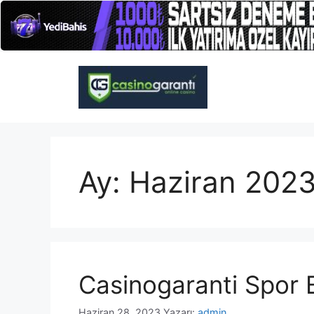
İçeriğe
atla
Ay:
Haziran 202
Casinogaranti Spor B
Haziran 28, 2023
Yazarı:
admin