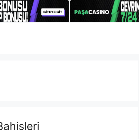
3
ahisleri