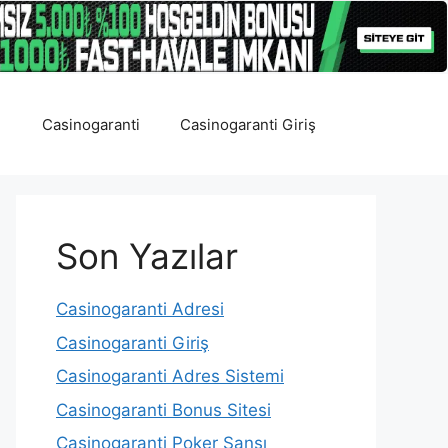
Casinogaranti
Casinogaranti Giriş
Son Yazılar
Casinogaranti Adresi
Casinogaranti Giriş
Casinogaranti Adres Sistemi
Casinogaranti Bonus Sitesi
Casinogaranti Poker Şansı