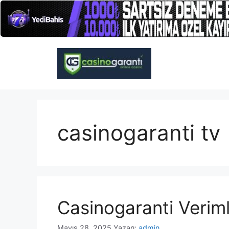
İçeriğe
atla
casinogaranti tv
Casinogaranti Verim
Mayıs 28, 2025
Yazarı:
admin