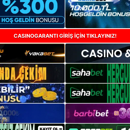
CASINOGARANTI GİRİŞ İÇİN TIKLAYINIZ!