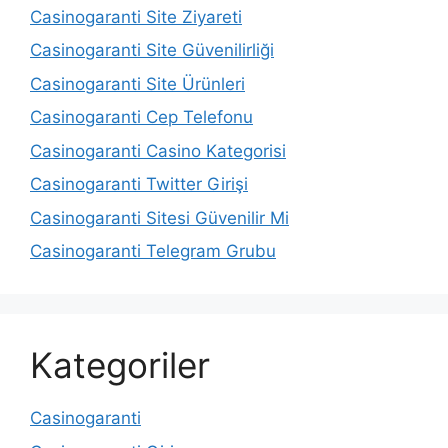
Casinogaranti Site Ziyareti
Casinogaranti Site Güvenilirliği
Casinogaranti Site Ürünleri
Casinogaranti Cep Telefonu
Casinogaranti Casino Kategorisi
Casinogaranti Twitter Girişi
Casinogaranti Sitesi Güvenilir Mi
Casinogaranti Telegram Grubu
Kategoriler
Casinogaranti