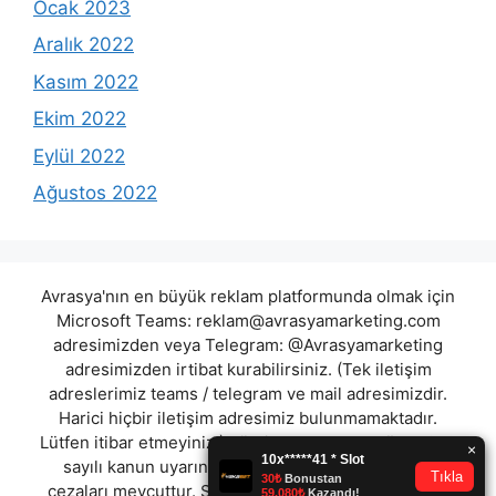
Ocak 2023
Aralık 2022
Kasım 2022
Ekim 2022
Eylül 2022
Ağustos 2022
Avrasya'nın en büyük reklam platformunda olmak için
Microsoft Teams:
reklam@avrasyamarketing.com
adresimizden veya Telegram: @Avrasyamarketing
adresimizden irtibat kurabilirsiniz. (Tek iletişim
adreslerimiz teams / telegram ve mail adresimizdir.
Harici hiçbir iletişim adresimiz bulunmamaktadır.
Lütfen itibar etmeyiniz.) Türkiye yasalarına göre 7258
sayılı kanun uyarınca yasa dışı bahis oynamanın
cezaları mevcuttur. Şu an bulunduğunuz site hiç bir