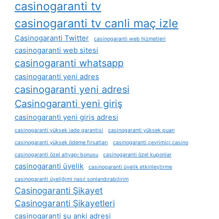
casinogaranti tv
casinogaranti tv canli maç izle
Casinogaranti Twitter
casinogaranti web hizmetleri
casinogaranti web sitesi
casinogaranti whatsapp
casinogaranti yeni adres
casinogaranti yeni adresi
Casinogaranti yeni giriş
casinogaranti yeni giriş adresi
casinogaranti yüksek i̇ade garantisi
casinogaranti yüksek puan
casinogaranti yüksek ödeme fırsatları
casinogaranti çevrimiçi casino
casinogaranti özel altyapı bonusu
casinogaranti özel kuponlar
casinogaranti üyelik
casinogaranti üyelik etkinleştirme
casinogaranti üyeliğimi nasıl sonlandırabilirim
Casinogaranti Şikayet
Casinogaranti Şikayetleri
casinogaranti şu anki adresi