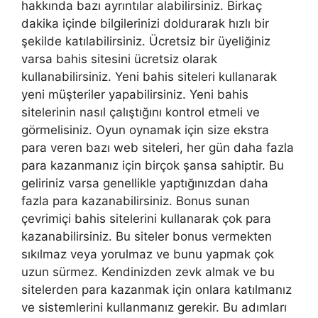
hakkında bazı ayrıntılar alabilirsiniz. Birkaç
dakika içinde bilgilerinizi doldurarak hızlı bir
şekilde katılabilirsiniz. Ücretsiz bir üyeliğiniz
varsa bahis sitesini ücretsiz olarak
kullanabilirsiniz. Yeni bahis siteleri kullanarak
yeni müşteriler yapabilirsiniz. Yeni bahis
sitelerinin nasıl çalıştığını kontrol etmeli ve
görmelisiniz. Oyun oynamak için size ekstra
para veren bazı web siteleri, her gün daha fazla
para kazanmanız için birçok şansa sahiptir. Bu
geliriniz varsa genellikle yaptığınızdan daha
fazla para kazanabilirsiniz. Bonus sunan
çevrimiçi bahis sitelerini kullanarak çok para
kazanabilirsiniz. Bu siteler bonus vermekten
sıkılmaz veya yorulmaz ve bunu yapmak çok
uzun sürmez. Kendinizden zevk almak ve bu
sitelerden para kazanmak için onlara katılmanız
ve sistemlerini kullanmanız gerekir. Bu adımları