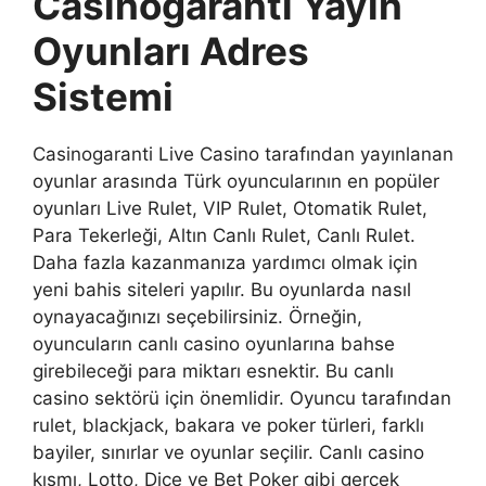
Casinogaranti Yayın
Oyunları Adres
Sistemi
Casinogaranti Live Casino tarafından yayınlanan
oyunlar arasında Türk oyuncularının en popüler
oyunları Live Rulet, VIP Rulet, Otomatik Rulet,
Para Tekerleği, Altın Canlı Rulet, Canlı Rulet.
Daha fazla kazanmanıza yardımcı olmak için
yeni bahis siteleri yapılır. Bu oyunlarda nasıl
oynayacağınızı seçebilirsiniz. Örneğin,
oyuncuların canlı casino oyunlarına bahse
girebileceği para miktarı esnektir. Bu canlı
casino sektörü için önemlidir. Oyuncu tarafından
rulet, blackjack, bakara ve poker türleri, farklı
bayiler, sınırlar ve oyunlar seçilir. Canlı casino
kısmı, Lotto, Dice ve Bet Poker gibi gerçek