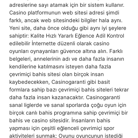
adreslerine sayı atamak için bir sistem kullanır.
Casino platformunun web sitesi adresi şimdi
farklı, ancak web sitesindeki bilgiler hala aynı.
Yeni site, daha önce olduğu gibi aynı iyi şeylere
sahiptir: Kalite Hızlı Yararlı Eğlence Adil Kontrol
edilebilir İnternette düzenli olarak casino
oyunları oynayanları güvence altına alın. Farklı
belgeleri, annelerinin adı ve daha fazla insanın
kendilerine katılmasını isteyen daha fazla
çevrimiçi bahis sitesi olan birçok insan
kaybedecekken, Casinogaranti gibi basit
formlara sahip bazı çevrimiçi bahis siteleri tekrar
daha fazla insan kazanacaktır. Casinogaranti
sanal liglerde ve sanal sporlarda çoğu oyun için
birçok canlı bahis programına sahip çevrimiçi bir
bahis ve casino sitesidir. İnsanların bahis
yapması için çeşitli eğlenceli çevrimiçi spor
aktiviteleri sunmak; Oyunu oyuncunun istediği