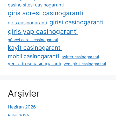
casino sitesi casinogaranti
giris adresi casinogaranti
girisi casinogaranti
giris casinogaranti
giris yap casinogaranti
güncel adresi casinogaranti
kayit casinogaranti
mobil casinogaranti
twitter casinogaranti
yeni adresi casinogaranti
yeni giris casinogaranti
Arşivler
Haziran 2026
Eylül 2025