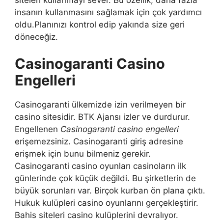
insanın kullanmasını sağlamak için çok yardımcı
oldu.Planınızı kontrol edip yakında size geri
döneceğiz.
Casinogaranti Casino
Engelleri
Casinogaranti ülkemizde izin verilmeyen bir
casino sitesidir. BTK Ajansı izler ve durdurur.
Engellenen
Casinogaranti casino engelleri
erişemezsiniz. Casinogaranti giriş adresine
erişmek için bunu bilmeniz gerekir.
Casinogaranti casino oyunları casinoların ilk
günlerinde çok küçük değildi. Bu şirketlerin de
büyük sorunları var. Birçok kurban ön plana çıktı.
Hukuk kulüpleri casino oyunlarını gerçekleştirir.
Bahis siteleri casino kulüplerini devralıyor.