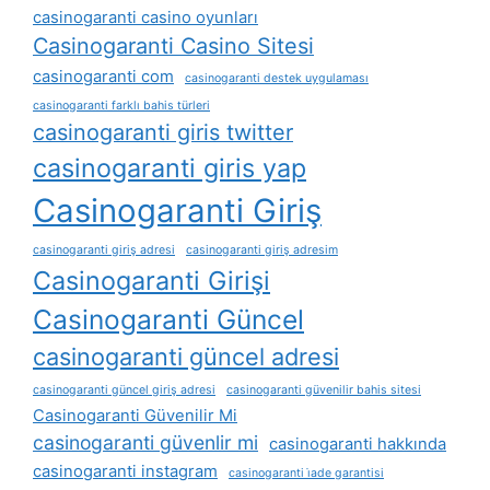
casinogaranti casino oyunları
Casinogaranti Casino Sitesi
casinogaranti com
casinogaranti destek uygulaması
casinogaranti farklı bahis türleri
casinogaranti giris twitter
casinogaranti giris yap
Casinogaranti Giriş
casinogaranti giriş adresi
casinogaranti giriş adresim
Casinogaranti Girişi
Casinogaranti Güncel
casinogaranti güncel adresi
casinogaranti güncel giriş adresi
casinogaranti güvenilir bahis sitesi
Casinogaranti Güvenilir Mi
casinogaranti güvenlir mi
casinogaranti hakkında
casinogaranti instagram
casinogaranti i̇ade garantisi