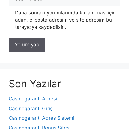
sitesi
Daha sonraki yorumlarımda kullanılması için
adım, e-posta adresim ve site adresim bu
tarayıcıya kaydedilsin.
Son Yazılar
Casinogaranti Adresi
Casinogaranti Giriş
Casinogaranti Adres Sistemi
Casinogaranti Bonus Sitesi