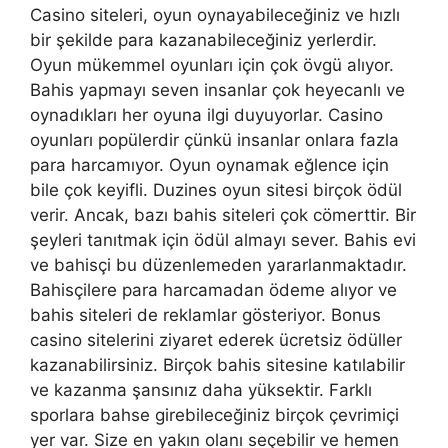
Casino siteleri, oyun oynayabileceğiniz ve hızlı
bir şekilde para kazanabileceğiniz yerlerdir.
Oyun mükemmel oyunları için çok övgü alıyor.
Bahis yapmayı seven insanlar çok heyecanlı ve
oynadıkları her oyuna ilgi duyuyorlar. Casino
oyunları popülerdir çünkü insanlar onlara fazla
para harcamıyor. Oyun oynamak eğlence için
bile çok keyifli. Duzines oyun sitesi birçok ödül
verir. Ancak, bazı bahis siteleri çok cömerttir. Bir
şeyleri tanıtmak için ödül almayı sever. Bahis evi
ve bahisçi bu düzenlemeden yararlanmaktadır.
Bahisçilere para harcamadan ödeme alıyor ve
bahis siteleri de reklamlar gösteriyor. Bonus
casino sitelerini ziyaret ederek ücretsiz ödüller
kazanabilirsiniz. Birçok bahis sitesine katılabilir
ve kazanma şansınız daha yüksektir. Farklı
sporlara bahse girebileceğiniz birçok çevrimiçi
yer var. Size en yakın olanı seçebilir ve hemen