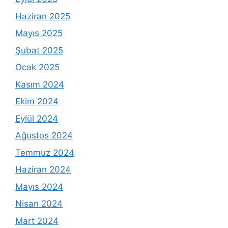
Haziran 2025
Mayıs 2025
Şubat 2025
Ocak 2025
Kasım 2024
Ekim 2024
Eylül 2024
Ağustos 2024
Temmuz 2024
Haziran 2024
Mayıs 2024
Nisan 2024
Mart 2024