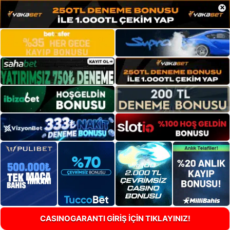
×
CASINOGARANTI GİRİŞ İÇİN TIKLAYINIZ!