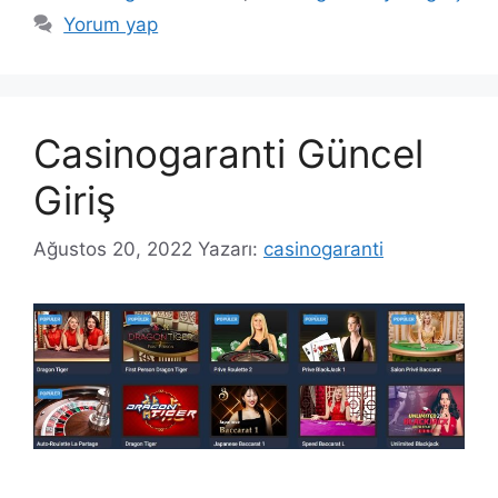
Yorum yap
Casinogaranti Güncel
Giriş
Ağustos 20, 2022
Yazarı:
casinogaranti