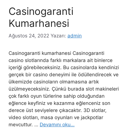
Casinogaranti
Kumarhanesi
Ağustos 24, 2022
Yazarı:
admin
Casinogaranti kumarhanesi Casinogaranti
casino slotlarında farklı markalara ait binlerce
içeriği görebileceksiniz. Bu casinolarda kendinizi
gerçek bir casino deneyimi ile ödüllendirecek ve
ülkemizde casinoların olmamasına artık
üzülmeyeceksiniz. Çünkü burada slot makineleri
çok farklı oyun türlerine sahip olduğundan
eğlence keyfiniz ve kazanma eğlenceniz son
derece üst seviyelere çıkacaktır. 3D slotlar,
video slotları, masa oyunları ve jackpotlar
mevcuttur. …
Devamını oku…