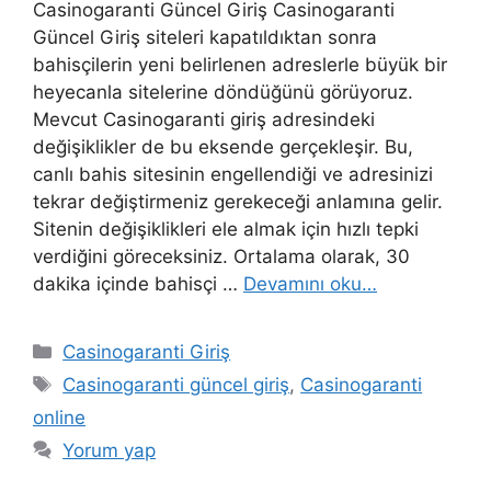
Casinogaranti Güncel Giriş Casinogaranti
Güncel Giriş siteleri kapatıldıktan sonra
bahisçilerin yeni belirlenen adreslerle büyük bir
heyecanla sitelerine döndüğünü görüyoruz.
Mevcut Casinogaranti giriş adresindeki
değişiklikler de bu eksende gerçekleşir. Bu,
canlı bahis sitesinin engellendiği ve adresinizi
tekrar değiştirmeniz gerekeceği anlamına gelir.
Sitenin değişiklikleri ele almak için hızlı tepki
verdiğini göreceksiniz. Ortalama olarak, 30
dakika içinde bahisçi …
Devamını oku…
Kategoriler
Casinogaranti Giriş
Etiketler
Casinogaranti güncel giriş
,
Casinogaranti
online
Yorum yap