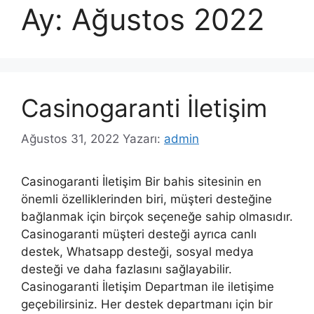
Ay:
Ağustos 2022
Casinogaranti İletişim
Ağustos 31, 2022
Yazarı:
admin
Casinogaranti İletişim Bir bahis sitesinin en
önemli özelliklerinden biri, müşteri desteğine
bağlanmak için birçok seçeneğe sahip olmasıdır.
Casinogaranti müşteri desteği ayrıca canlı
destek, Whatsapp desteği, sosyal medya
desteği ve daha fazlasını sağlayabilir.
Casinogaranti İletişim Departman ile iletişime
geçebilirsiniz. Her destek departmanı için bir