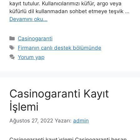
kayıt tutulur. Kullanıcılarımızı küfür, argo veya
küfürlü dil kullanmadan sohbet etmeye teşvik …
Devamını oku…
Kategoriler
Casinogaranti
Etiketler
Firmanın canlı destek bölümünde
Yorum yap
Casinogaranti Kayıt
İşlemi
Ağustos 27, 2022
Yazarı:
admin
Casinogaranti kayıt i̇şlemi Casinogaranti hesap