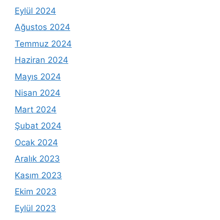
Eylül 2024
Ağustos 2024
Temmuz 2024
Haziran 2024
Mayıs 2024
Nisan 2024
Mart 2024
Şubat 2024
Ocak 2024
Aralık 2023
Kasım 2023
Ekim 2023
Eylül 2023