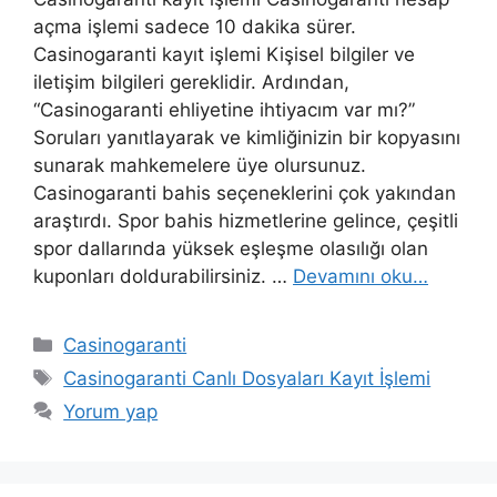
açma işlemi sadece 10 dakika sürer.
Casinogaranti kayıt işlemi Kişisel bilgiler ve
iletişim bilgileri gereklidir. Ardından,
“Casinogaranti ehliyetine ihtiyacım var mı?”
Soruları yanıtlayarak ve kimliğinizin bir kopyasını
sunarak mahkemelere üye olursunuz.
Casinogaranti bahis seçeneklerini çok yakından
araştırdı. Spor bahis hizmetlerine gelince, çeşitli
spor dallarında yüksek eşleşme olasılığı olan
kuponları doldurabilirsiniz. …
Devamını oku…
Kategoriler
Casinogaranti
Etiketler
Casinogaranti Canlı Dosyaları Kayıt İşlemi
Yorum yap