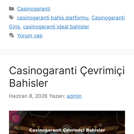
Kategoriler
Casinogaranti
Etiketler
casinogaranti bahis platformu
,
Casinogaranti
Giriş
,
casinogaranti i̇deal bahisler
Yorum yap
Casinogaranti Çevrimiçi
Bahisler
Haziran 8, 2026
Yazarı:
admin