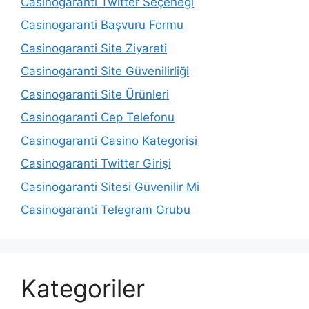
Casinogaranti Twitter Seçeneği
Casinogaranti Başvuru Formu
Casinogaranti Site Ziyareti
Casinogaranti Site Güvenilirliği
Casinogaranti Site Ürünleri
Casinogaranti Cep Telefonu
Casinogaranti Casino Kategorisi
Casinogaranti Twitter Girişi
Casinogaranti Sitesi Güvenilir Mi
Casinogaranti Telegram Grubu
Kategoriler