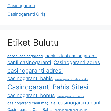
Casinogaranti
Casinogaranti Giriş
Etiket Bulutu
bahis sitesi casinogaranti
adresi casinogaranti
canli casinogaranti
Casinogaranti adres
casinogaranti adresi
casinogaranti bahis
casinogaranti bahis odaklı
Casinogaranti Bahis Sitesi
casinogaranti bonus
casinogaranti bonusu
casinogaranti canlı
casinogaranti canli maç izle
Casinogaranti Canlı Bahis
casinogaranti canlı casino