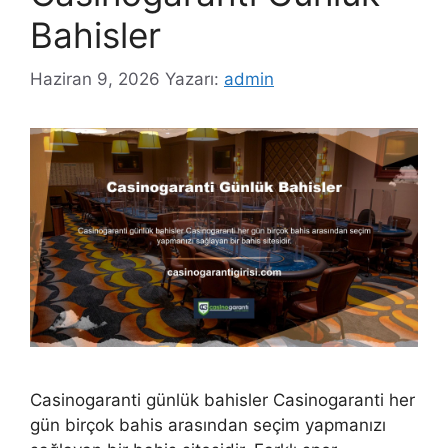
Bahisler
Haziran 9, 2026
Yazarı:
admin
Casinogaranti günlük bahisler Casinogaranti her
gün birçok bahis arasından seçim yapmanızı