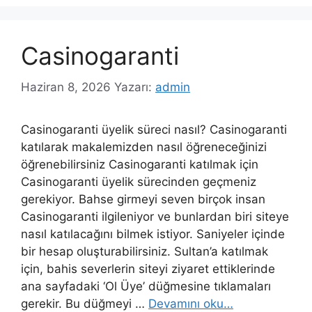
Casinogaranti
Haziran 8, 2026
Yazarı:
admin
Casinogaranti üyelik süreci nasıl? Casinogaranti
katılarak makalemizden nasıl öğreneceğinizi
öğrenebilirsiniz Casinogaranti katılmak için
Casinogaranti üyelik sürecinden geçmeniz
gerekiyor. Bahse girmeyi seven birçok insan
Casinogaranti ilgileniyor ve bunlardan biri siteye
nasıl katılacağını bilmek istiyor. Saniyeler içinde
bir hesap oluşturabilirsiniz. Sultan’a katılmak
için, bahis severlerin siteyi ziyaret ettiklerinde
ana sayfadaki ‘Ol Üye’ düğmesine tıklamaları
gerekir. Bu düğmeyi …
Devamını oku…