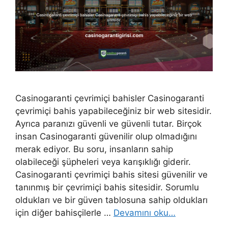
Casinogaranti çevrimiçi bahisler Casinogaranti
çevrimiçi bahis yapabileceğiniz bir web sitesidir.
Ayrıca paranızı güvenli ve güvenli tutar. Birçok
insan Casinogaranti güvenilir olup olmadığını
merak ediyor. Bu soru, insanların sahip
olabileceği şüpheleri veya karışıklığı giderir.
Casinogaranti çevrimiçi bahis sitesi güvenilir ve
tanınmış bir çevrimiçi bahis sitesidir. Sorumlu
oldukları ve bir güven tablosuna sahip oldukları
için diğer bahisçilerle …
Devamını oku…