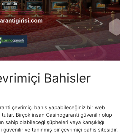
vrimiçi Bahisler
ranti çevrimiçi bahis yapabileceğiniz bir web
i tutar. Birçok insan Casinogaranti güvenilir olup
n sahip olabileceği şüpheleri veya karışıklığı
i güvenilir ve tanınmış bir çevrimiçi bahis sitesidir.