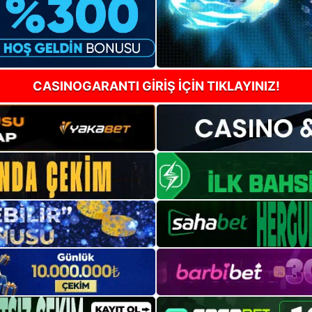
CASINOGARANTI GİRİŞ İÇİN TIKLAYINIZ!