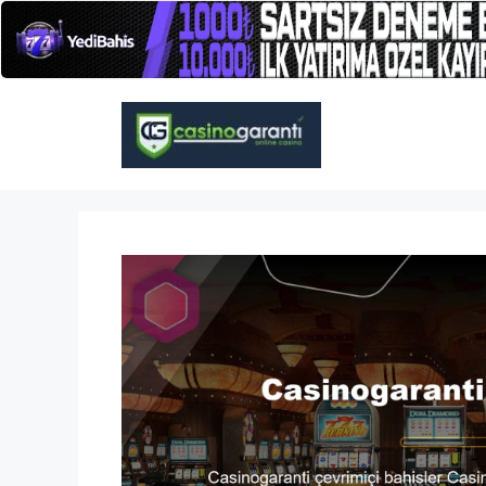
İçeriğe
atla