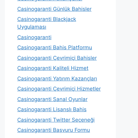
Casinogaranti Günlük Bahisler
Casinogaranti Blackjack
Uygulaması
Casinogaranti
Casinogaranti Bahis Platformu
Casinogaranti Çevrimiçi Bahisler
Casinogaranti Kaliteli Hizmet
Casinogaranti Yatırım Kazançları
Casinogaranti Çevrimiçi Hizmetler
Casinogaranti Sanal Oyunlar
Casinogaranti Lisanslı Bahis
Casinogaranti Twitter Seçeneği
Casinogaranti Başvuru Formu