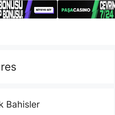
dres
k Bahisler