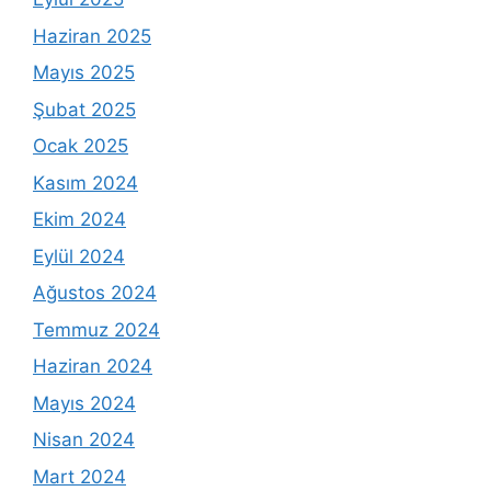
Haziran 2025
Mayıs 2025
Şubat 2025
Ocak 2025
Kasım 2024
Ekim 2024
Eylül 2024
Ağustos 2024
Temmuz 2024
Haziran 2024
Mayıs 2024
Nisan 2024
Mart 2024