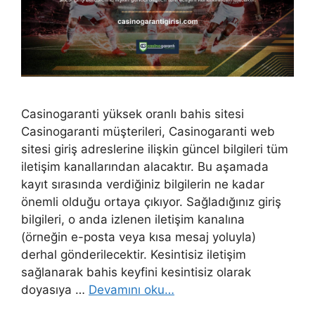
Casinogaranti yüksek oranlı bahis sitesi
Casinogaranti müşterileri, Casinogaranti web
sitesi giriş adreslerine ilişkin güncel bilgileri tüm
iletişim kanallarından alacaktır. Bu aşamada
kayıt sırasında verdiğiniz bilgilerin ne kadar
önemli olduğu ortaya çıkıyor. Sağladığınız giriş
bilgileri, o anda izlenen iletişim kanalına
(örneğin e-posta veya kısa mesaj yoluyla)
derhal gönderilecektir. Kesintisiz iletişim
sağlanarak bahis keyfini kesintisiz olarak
doyasıya …
Devamını oku…