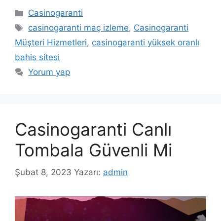
Kategoriler
Casinogaranti
Etiketler
casinogaranti maç izleme
,
Casinogaranti
Müşteri Hizmetleri
,
casinogaranti yüksek oranlı
bahis sitesi
Yorum yap
Casinogaranti Canlı
Tombala Güvenli Mi
Şubat 8, 2023
Yazarı:
admin