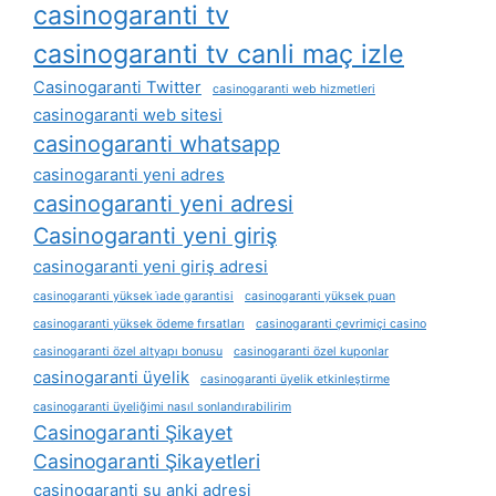
casinogaranti tv
casinogaranti tv canli maç izle
Casinogaranti Twitter
casinogaranti web hizmetleri
casinogaranti web sitesi
casinogaranti whatsapp
casinogaranti yeni adres
casinogaranti yeni adresi
Casinogaranti yeni giriş
casinogaranti yeni giriş adresi
casinogaranti yüksek i̇ade garantisi
casinogaranti yüksek puan
casinogaranti yüksek ödeme fırsatları
casinogaranti çevrimiçi casino
casinogaranti özel altyapı bonusu
casinogaranti özel kuponlar
casinogaranti üyelik
casinogaranti üyelik etkinleştirme
casinogaranti üyeliğimi nasıl sonlandırabilirim
Casinogaranti Şikayet
Casinogaranti Şikayetleri
casinogaranti şu anki adresi