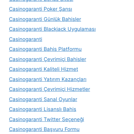
Casinogaranti Poker Şansı
Casinogaranti Günlük Bahisler
Casinogaranti Blackjack Uygulaması
Casinogaranti
Casinogaranti Bahis Platformu
Casinogaranti Çevrimiçi Bahisler
Casinogaranti Kaliteli Hizmet
Casinogaranti Yatırım Kazançları
Casinogaranti Çevrimiçi Hizmetler
Casinogaranti Sanal Oyunlar
Casinogaranti Lisanslı Bahis
Casinogaranti Twitter Seçeneği
Casinogaranti Başvuru Formu