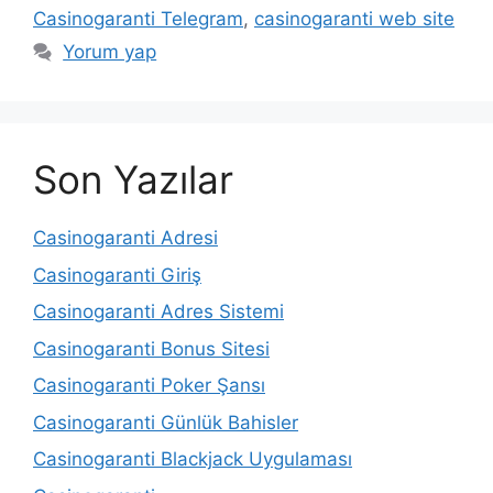
Casinogaranti Telegram
,
casinogaranti web site
Yorum yap
Son Yazılar
Casinogaranti Adresi
Casinogaranti Giriş
Casinogaranti Adres Sistemi
Casinogaranti Bonus Sitesi
Casinogaranti Poker Şansı
Casinogaranti Günlük Bahisler
Casinogaranti Blackjack Uygulaması