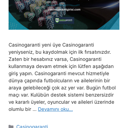
Casinogaranti yeni üye Casinogaranti
yeniyseniz, bu kaydolmak için ilk fırsatınızdır.
Zaten bir hesabınız varsa, Casinogaranti
kullanmaya devam etmek için lütfen aşağıdan
giriş yapın. Casinogaranti mevcut hizmetiyle
dünya çapında futbolcuların ve ailelerinin bir
araya gelebileceği çok az yer var. Bugün futbol
maçı var. Kulübün destek sistemi benzersizdir
ve kararlı üyeler, oyuncular ve aileleri üzerinde
olumlu bir …
Devamını oku…
Kategoriler
Casinogaranti