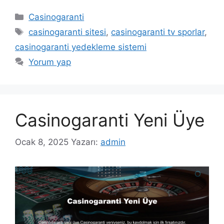
Kategoriler
Casinogaranti
Etiketler
casinogaranti sitesi
,
casinogaranti tv sporlar
,
casinogaranti yedekleme sistemi
Yorum yap
Casinogaranti Yeni Üye
Ocak 8, 2025
Yazarı:
admin