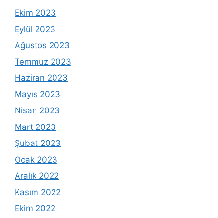
Ekim 2023
Eylül 2023
Ağustos 2023
Temmuz 2023
Haziran 2023
Mayıs 2023
Nisan 2023
Mart 2023
Şubat 2023
Ocak 2023
Aralık 2022
Kasım 2022
Ekim 2022