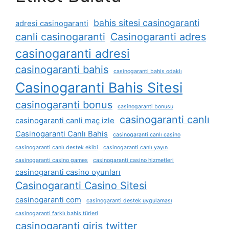
bahis sitesi casinogaranti
adresi casinogaranti
canli casinogaranti
Casinogaranti adres
casinogaranti adresi
casinogaranti bahis
casinogaranti bahis odaklı
Casinogaranti Bahis Sitesi
casinogaranti bonus
casinogaranti bonusu
casinogaranti canlı
casinogaranti canli maç izle
Casinogaranti Canlı Bahis
casinogaranti canlı casino
casinogaranti canlı destek ekibi
casinogaranti canlı yayın
casinogaranti casino games
casinogaranti casino hizmetleri
casinogaranti casino oyunları
Casinogaranti Casino Sitesi
casinogaranti com
casinogaranti destek uygulaması
casinogaranti farklı bahis türleri
casinogaranti giris twitter