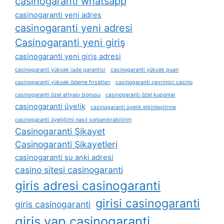
casinogaranti whatsapp
casinogaranti yeni adres
casinogaranti yeni adresi
Casinogaranti yeni giriş
casinogaranti yeni giriş adresi
casinogaranti yüksek i̇ade garantisi
casinogaranti yüksek puan
casinogaranti yüksek ödeme fırsatları
casinogaranti çevrimiçi casino
casinogaranti özel altyapı bonusu
casinogaranti özel kuponlar
casinogaranti üyelik
casinogaranti üyelik etkinleştirme
casinogaranti üyeliğimi nasıl sonlandırabilirim
Casinogaranti Şikayet
Casinogaranti Şikayetleri
casinogaranti şu anki adresi
casino sitesi casinogaranti
giris adresi casinogaranti
girisi casinogaranti
giris casinogaranti
giris yap casinogaranti