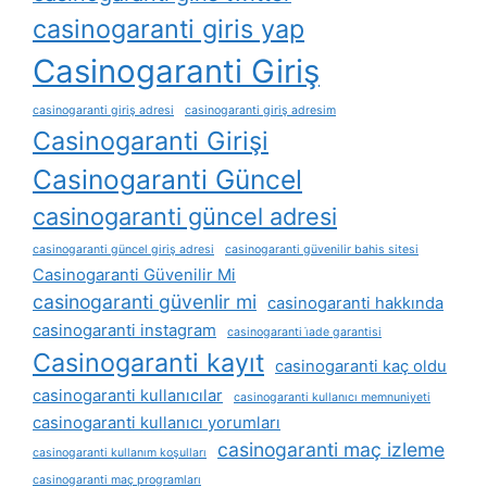
casinogaranti giris yap
Casinogaranti Giriş
casinogaranti giriş adresi
casinogaranti giriş adresim
Casinogaranti Girişi
Casinogaranti Güncel
casinogaranti güncel adresi
casinogaranti güncel giriş adresi
casinogaranti güvenilir bahis sitesi
Casinogaranti Güvenilir Mi
casinogaranti güvenlir mi
casinogaranti hakkında
casinogaranti instagram
casinogaranti i̇ade garantisi
Casinogaranti kayıt
casinogaranti kaç oldu
casinogaranti kullanıcılar
casinogaranti kullanıcı memnuniyeti
casinogaranti kullanıcı yorumları
casinogaranti maç izleme
casinogaranti kullanım koşulları
casinogaranti maç programları