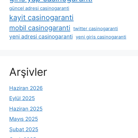
güncel adresi casinogaranti
kayit casinogaranti
mobil casinogaranti
twitter casinogaranti
yeni adresi casinogaranti
yeni giris casinogaranti
Arşivler
Haziran 2026
Eylül 2025
Haziran 2025
Mayıs 2025
Şubat 2025