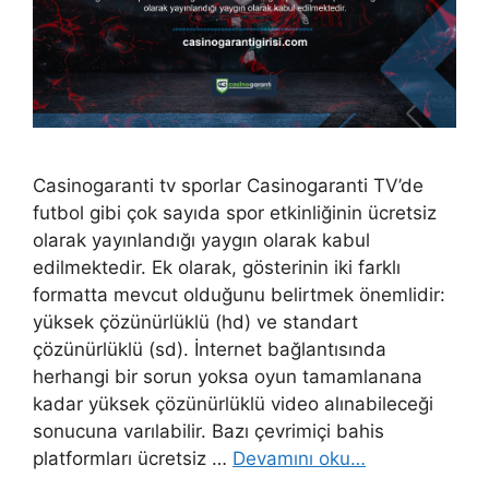
Casinogaranti tv sporlar Casinogaranti TV’de
futbol gibi çok sayıda spor etkinliğinin ücretsiz
olarak yayınlandığı yaygın olarak kabul
edilmektedir. Ek olarak, gösterinin iki farklı
formatta mevcut olduğunu belirtmek önemlidir:
yüksek çözünürlüklü (hd) ve standart
çözünürlüklü (sd). İnternet bağlantısında
herhangi bir sorun yoksa oyun tamamlanana
kadar yüksek çözünürlüklü video alınabileceği
sonucuna varılabilir. Bazı çevrimiçi bahis
platformları ücretsiz …
Devamını oku…