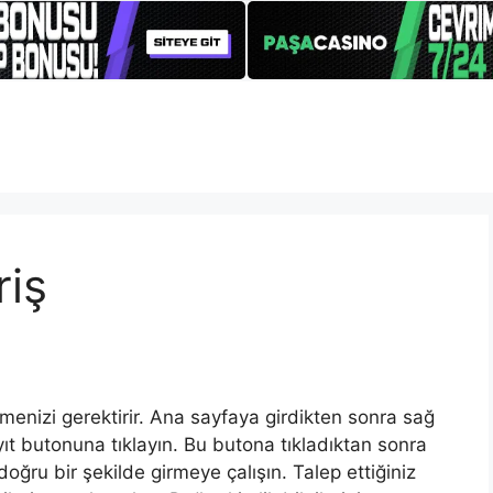
riş
rmenizi gerektirir. Ana sayfaya girdikten sonra sağ
ıt butonuna tıklayın. Bu butona tıkladıktan sonra
doğru bir şekilde girmeye çalışın. Talep ettiğiniz