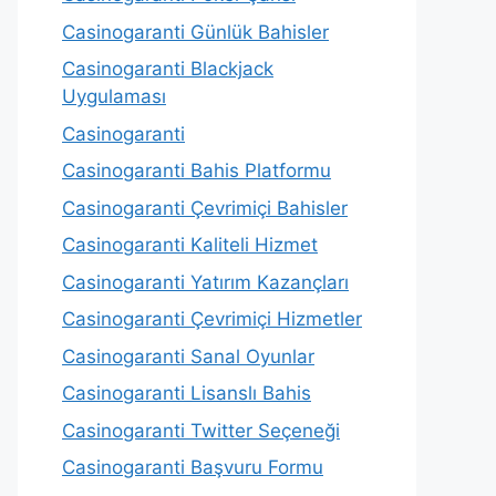
Casinogaranti Günlük Bahisler
Casinogaranti Blackjack
Uygulaması
Casinogaranti
Casinogaranti Bahis Platformu
Casinogaranti Çevrimiçi Bahisler
Casinogaranti Kaliteli Hizmet
Casinogaranti Yatırım Kazançları
Casinogaranti Çevrimiçi Hizmetler
Casinogaranti Sanal Oyunlar
Casinogaranti Lisanslı Bahis
Casinogaranti Twitter Seçeneği
Casinogaranti Başvuru Formu