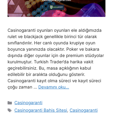
Casinogaranti oyunları oyunları ele aldığımızda
rulet ve blackjack genellikle birinci tür olarak
sınıflandırılır. Her canlı oyunda krupiye oyun
boyunca yanınızda olacaktır. Poker ve bakara
dışında diğer oyunlar için de premium stüdyolar
kurulmuştur. Turkish Trader’da harika vakit
geçirebilirsiniz. Bu, masa açıklığının kabul
edilebilir bir aralıkta olduğunu gösterir.
Casinogaranti kayıt olma süreci ve kayıt süreci
çoğu zaman …
Devamını oku…
Kategoriler
Casinogaranti
Etiketler
Casinogaranti Bahis Sitesi
,
Casinogaranti