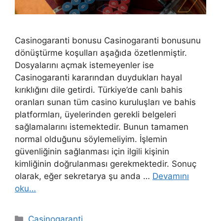
Casinogaranti bonusu Casinogaranti bonusunu
dönüştürme koşulları aşağıda özetlenmiştir.
Dosyalarını açmak istemeyenler ise
Casinogaranti kararından duydukları hayal
kırıklığını dile getirdi. Türkiye’de canlı bahis
oranları sunan tüm casino kuruluşları ve bahis
platformları, üyelerinden gerekli belgeleri
sağlamalarını istemektedir. Bunun tamamen
normal olduğunu söylemeliyim. İşlemin
güvenliğinin sağlanması için ilgili kişinin
kimliğinin doğrulanması gerekmektedir. Sonuç
olarak, eğer sekretarya şu anda …
Devamını
oku…
Kategoriler
Casinogaranti