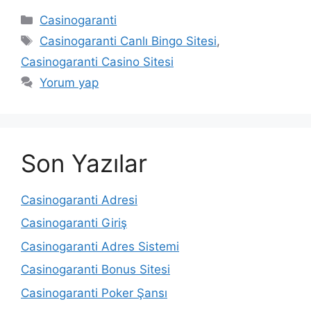
Kategoriler
Casinogaranti
Etiketler
Casinogaranti Canlı Bingo Sitesi
,
Casinogaranti Casino Sitesi
Yorum yap
Son Yazılar
Casinogaranti Adresi
Casinogaranti Giriş
Casinogaranti Adres Sistemi
Casinogaranti Bonus Sitesi
Casinogaranti Poker Şansı