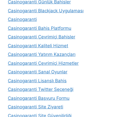
Casinogaranti Günlük Bahisler
Casinogaranti Blackjack Uygulaması
Casinogaranti
Casinogaranti Bahis Platformu
Casinogaranti Çevrimiçi Bahisler
Casinogaranti Kaliteli Hizmet
Casinogaranti Yatırım Kazançları
Casinogaranti Çevrimiçi Hizmetler
Casinogaranti Sanal Oyunlar
Casinogaranti Lisanslı Bahis
Casinogaranti Twitter Seçeneği
Casinogaranti Başvuru Formu
Casinogaranti Site Ziyareti
Casinogaranti Site Güvenilirliği