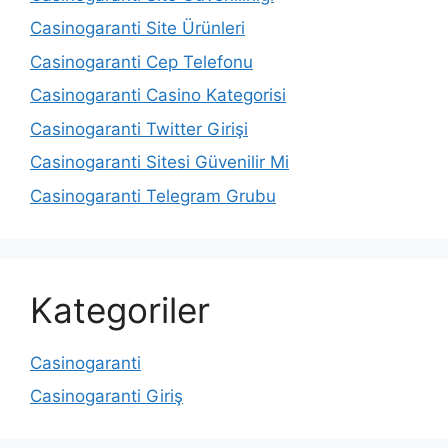
Casinogaranti Site Ürünleri
Casinogaranti Cep Telefonu
Casinogaranti Casino Kategorisi
Casinogaranti Twitter Girişi
Casinogaranti Sitesi Güvenilir Mi
Casinogaranti Telegram Grubu
Kategoriler
Casinogaranti
Casinogaranti Giriş