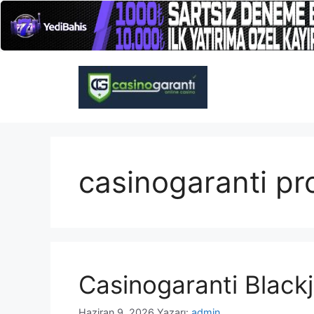
İçeriğe
atla
casinogaranti p
Casinogaranti Black
Haziran 9, 2026
Yazarı:
admin