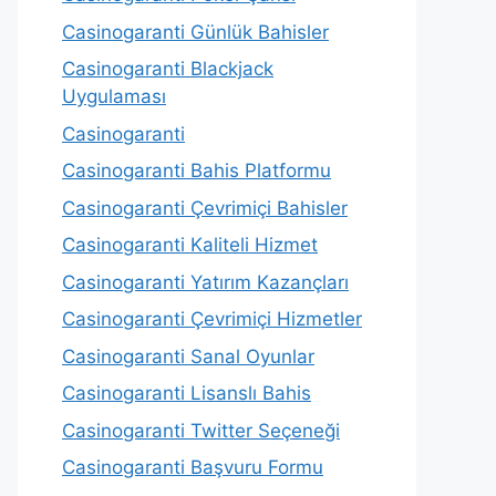
Casinogaranti Günlük Bahisler
Casinogaranti Blackjack
Uygulaması
Casinogaranti
Casinogaranti Bahis Platformu
Casinogaranti Çevrimiçi Bahisler
Casinogaranti Kaliteli Hizmet
Casinogaranti Yatırım Kazançları
Casinogaranti Çevrimiçi Hizmetler
Casinogaranti Sanal Oyunlar
Casinogaranti Lisanslı Bahis
Casinogaranti Twitter Seçeneği
Casinogaranti Başvuru Formu