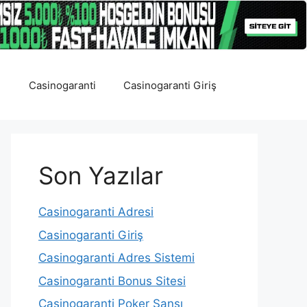
Casinogaranti
Casinogaranti Giriş
Son Yazılar
Casinogaranti Adresi
Casinogaranti Giriş
Casinogaranti Adres Sistemi
Casinogaranti Bonus Sitesi
Casinogaranti Poker Şansı