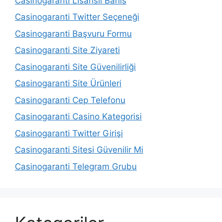
Casinogaranti Lisanslı Bahis
Casinogaranti Twitter Seçeneği
Casinogaranti Başvuru Formu
Casinogaranti Site Ziyareti
Casinogaranti Site Güvenilirliği
Casinogaranti Site Ürünleri
Casinogaranti Cep Telefonu
Casinogaranti Casino Kategorisi
Casinogaranti Twitter Girişi
Casinogaranti Sitesi Güvenilir Mi
Casinogaranti Telegram Grubu