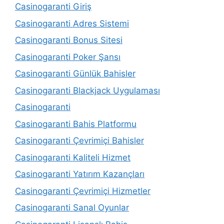
Casinogaranti Giriş
Casinogaranti Adres Sistemi
Casinogaranti Bonus Sitesi
Casinogaranti Poker Şansı
Casinogaranti Günlük Bahisler
Casinogaranti Blackjack Uygulaması
Casinogaranti
Casinogaranti Bahis Platformu
Casinogaranti Çevrimiçi Bahisler
Casinogaranti Kaliteli Hizmet
Casinogaranti Yatırım Kazançları
Casinogaranti Çevrimiçi Hizmetler
Casinogaranti Sanal Oyunlar