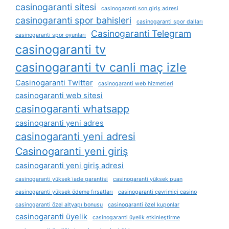
casinogaranti sitesi
casinogaranti son giriş adresi
casinogaranti spor bahisleri
casinogaranti spor dalları
Casinogaranti Telegram
casinogaranti spor oyunları
casinogaranti tv
casinogaranti tv canli maç izle
Casinogaranti Twitter
casinogaranti web hizmetleri
casinogaranti web sitesi
casinogaranti whatsapp
casinogaranti yeni adres
casinogaranti yeni adresi
Casinogaranti yeni giriş
casinogaranti yeni giriş adresi
casinogaranti yüksek i̇ade garantisi
casinogaranti yüksek puan
casinogaranti yüksek ödeme fırsatları
casinogaranti çevrimiçi casino
casinogaranti özel altyapı bonusu
casinogaranti özel kuponlar
casinogaranti üyelik
casinogaranti üyelik etkinleştirme