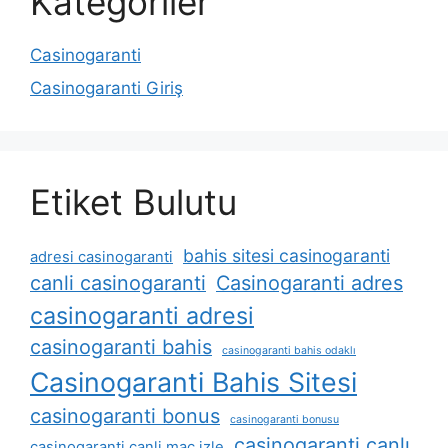
Kategoriler
Casinogaranti
Casinogaranti Giriş
Etiket Bulutu
bahis sitesi casinogaranti
adresi casinogaranti
canli casinogaranti
Casinogaranti adres
casinogaranti adresi
casinogaranti bahis
casinogaranti bahis odaklı
Casinogaranti Bahis Sitesi
casinogaranti bonus
casinogaranti bonusu
casinogaranti canlı
casinogaranti canli maç izle