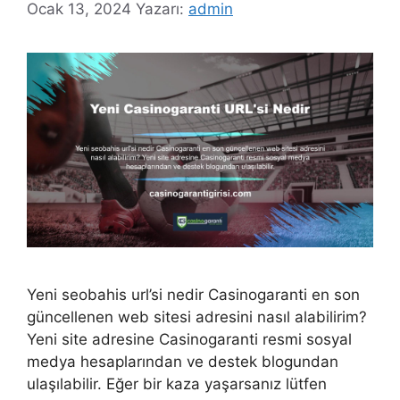
Ocak 13, 2024
Yazarı:
admin
Yeni seobahis url’si nedir Casinogaranti en son
güncellenen web sitesi adresini nasıl alabilirim?
Yeni site adresine Casinogaranti resmi sosyal
medya hesaplarından ve destek blogundan
ulaşılabilir. Eğer bir kaza yaşarsanız lütfen