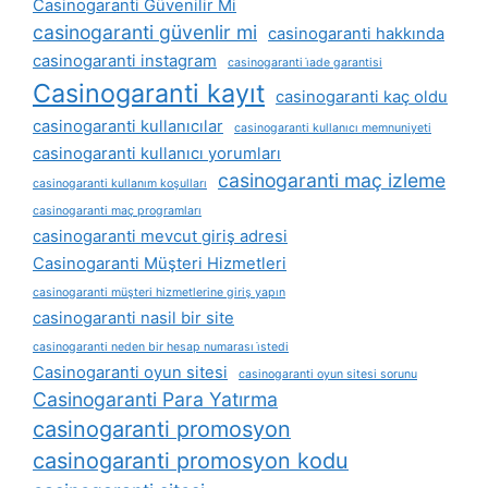
Casinogaranti Güvenilir Mi
casinogaranti güvenlir mi
casinogaranti hakkında
casinogaranti instagram
casinogaranti i̇ade garantisi
Casinogaranti kayıt
casinogaranti kaç oldu
casinogaranti kullanıcılar
casinogaranti kullanıcı memnuniyeti
casinogaranti kullanıcı yorumları
casinogaranti maç izleme
casinogaranti kullanım koşulları
casinogaranti maç programları
casinogaranti mevcut giriş adresi
Casinogaranti Müşteri Hizmetleri
casinogaranti müşteri hizmetlerine giriş yapın
casinogaranti nasil bir site
casinogaranti neden bir hesap numarası i̇stedi
Casinogaranti oyun sitesi
casinogaranti oyun sitesi sorunu
Casinogaranti Para Yatırma
casinogaranti promosyon
casinogaranti promosyon kodu