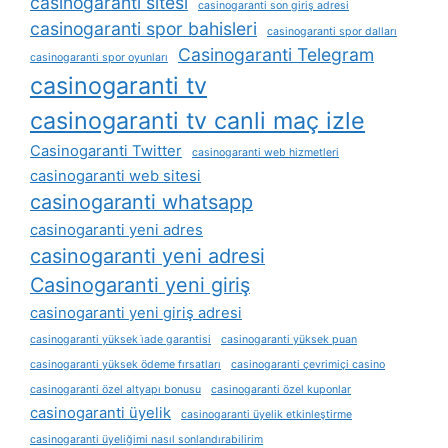
casinogaranti sitesi
casinogaranti son giriş adresi
casinogaranti spor bahisleri
casinogaranti spor dalları
Casinogaranti Telegram
casinogaranti spor oyunları
casinogaranti tv
casinogaranti tv canli maç izle
Casinogaranti Twitter
casinogaranti web hizmetleri
casinogaranti web sitesi
casinogaranti whatsapp
casinogaranti yeni adres
casinogaranti yeni adresi
Casinogaranti yeni giriş
casinogaranti yeni giriş adresi
casinogaranti yüksek i̇ade garantisi
casinogaranti yüksek puan
casinogaranti yüksek ödeme fırsatları
casinogaranti çevrimiçi casino
casinogaranti özel altyapı bonusu
casinogaranti özel kuponlar
casinogaranti üyelik
casinogaranti üyelik etkinleştirme
casinogaranti üyeliğimi nasıl sonlandırabilirim