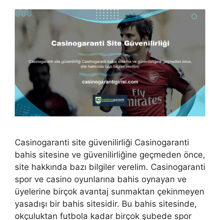
Casinogaranti site güvenilirliği Casinogaranti
bahis sitesine ve güvenilirliğine geçmeden önce,
site hakkında bazı bilgiler verelim. Casinogaranti
spor ve casino oyunlarına bahis oynayan ve
üyelerine birçok avantaj sunmaktan çekinmeyen
yasadışı bir bahis sitesidir. Bu bahis sitesinde,
okçuluktan futbola kadar birçok şubede spor