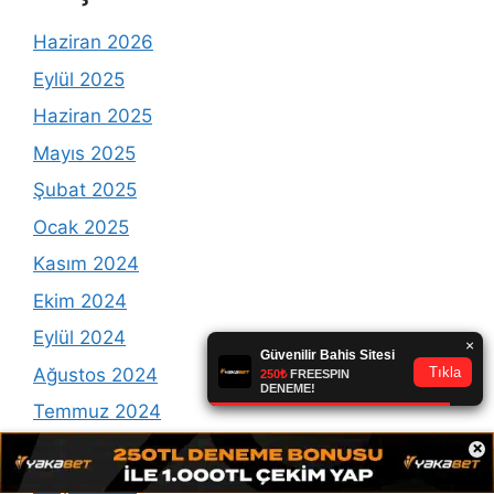
Haziran 2026
Eylül 2025
Haziran 2025
Mayıs 2025
Şubat 2025
Ocak 2025
Kasım 2024
Ekim 2024
Eylül 2024
Ağustos 2024
Temmuz 2024
×
Haziran 2024
Mayıs 2024