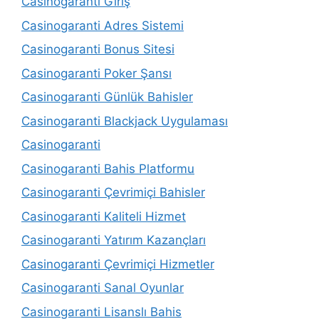
Casinogaranti Giriş
Casinogaranti Adres Sistemi
Casinogaranti Bonus Sitesi
Casinogaranti Poker Şansı
Casinogaranti Günlük Bahisler
Casinogaranti Blackjack Uygulaması
Casinogaranti
Casinogaranti Bahis Platformu
Casinogaranti Çevrimiçi Bahisler
Casinogaranti Kaliteli Hizmet
Casinogaranti Yatırım Kazançları
Casinogaranti Çevrimiçi Hizmetler
Casinogaranti Sanal Oyunlar
Casinogaranti Lisanslı Bahis