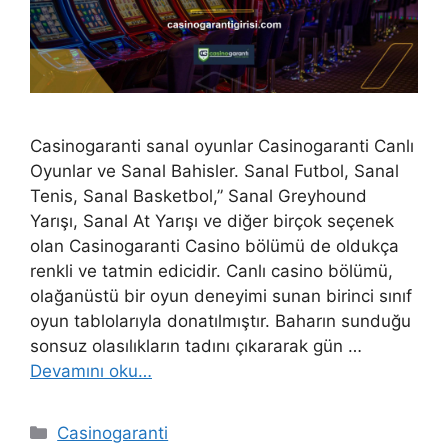
Casinogaranti sanal oyunlar Casinogaranti Canlı
Oyunlar ve Sanal Bahisler. Sanal Futbol, Sanal
Tenis, Sanal Basketbol,” Sanal Greyhound
Yarışı, Sanal At Yarışı ve diğer birçok seçenek
olan Casinogaranti Casino bölümü de oldukça
renkli ve tatmin edicidir. Canlı casino bölümü,
olağanüstü bir oyun deneyimi sunan birinci sınıf
oyun tablolarıyla donatılmıştır. Baharın sunduğu
sonsuz olasılıkların tadını çıkararak gün …
Devamını oku…
Kategoriler
Casinogaranti