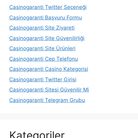
Casinogaranti Twitter Seçeneği
Casinogaranti Başvuru Formu
Casinogaranti Site Ziyareti
Casinogaranti Site Güvenilirliği
Casinogaranti Site Ürünleri
Casinogaranti Cep Telefonu
Casinogaranti Casino Kategorisi
Casinogaranti Twitter Girişi
Casinogaranti Sitesi Güvenilir Mi
Casinogaranti Telegram Grubu
Kategoriler