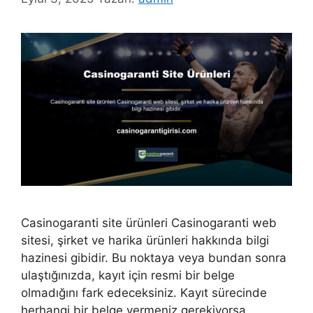
Casinogaranti site ürünleri Casinogaranti web
sitesi, şirket ve harika ürünleri hakkında bilgi
hazinesi gibidir. Bu noktaya veya bundan sonra
ulaştığınızda, kayıt için resmi bir belge
olmadığını fark edeceksiniz. Kayıt sürecinde
herhangi bir belge vermeniz gerekiyorsa,