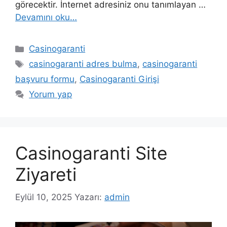
görecektir. İnternet adresiniz onu tanımlayan …
Devamını oku…
Kategoriler
Casinogaranti
Etiketler
casinogaranti adres bulma
,
casinogaranti
başvuru formu
,
Casinogaranti Girişi
Yorum yap
Casinogaranti Site
Ziyareti
Eylül 10, 2025
Yazarı:
admin