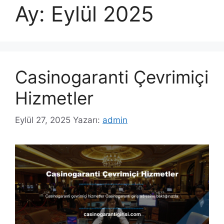
Ay:
Eylül 2025
Casinogaranti Çevrimiçi
Hizmetler
Eylül 27, 2025
Yazarı:
admin