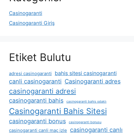
Casinogaranti
Casinogaranti Giriş
Etiket Bulutu
bahis sitesi casinogaranti
adresi casinogaranti
canli casinogaranti
Casinogaranti adres
casinogaranti adresi
casinogaranti bahis
casinogaranti bahis odaklı
Casinogaranti Bahis Sitesi
casinogaranti bonus
casinogaranti bonusu
casinogaranti canlı
casinogaranti canli maç izle