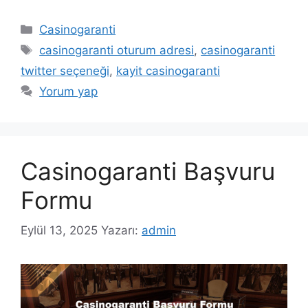
Kategoriler
Casinogaranti
Etiketler
casinogaranti oturum adresi
,
casinogaranti
twitter seçeneği
,
kayit casinogaranti
Yorum yap
Casinogaranti Başvuru
Formu
Eylül 13, 2025
Yazarı:
admin