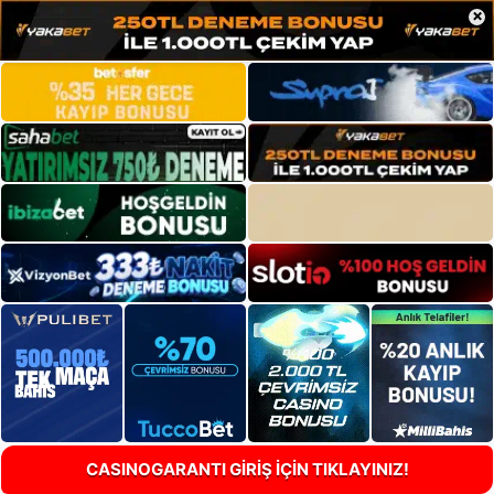
×
CASINOGARANTI GİRİŞ İÇİN TIKLAYINIZ!