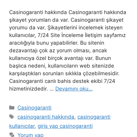
Casinogaranti hakkında Casinogaranti hakkında
şikayet yorumları da var. Casinogaranti şikayet
yorumu da var. Şikayetlerini incelemek isteyen
kullanıcılar, 7/24 Site İnceleme İletişim sayfamız
aracılığıyla bunu yapabilirler. Bu sitenin
dezavantajı çok az yorum olması, ancak
kullanıcıya özel birçok avantajı var. Bunun
başlıca nedeni, kullanıcıların web sitenizde
karşılaştıkları sorunları sıklıkla çözebilmesidir.
Casinogaranti canlı bahis destek ekibi 7/24
hizmetinizdedir. …
Devamını oku…
Kategoriler
Casinogaranti
Etiketler
casinogaranti hakkında
,
casinogaranti
kullanıcılar
,
giris yap casinogaranti
Yorum yap