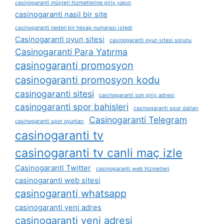
casinogaranti müşteri hizmetlerine giriş yapın
casinogaranti nasil bir site
casinogaranti neden bir hesap numarası i̇stedi
Casinogaranti oyun sitesi
casinogaranti oyun sitesi sorunu
Casinogaranti Para Yatırma
casinogaranti promosyon
casinogaranti promosyon kodu
casinogaranti sitesi
casinogaranti son giriş adresi
casinogaranti spor bahisleri
casinogaranti spor dalları
Casinogaranti Telegram
casinogaranti spor oyunları
casinogaranti tv
casinogaranti tv canli maç izle
Casinogaranti Twitter
casinogaranti web hizmetleri
casinogaranti web sitesi
casinogaranti whatsapp
casinogaranti yeni adres
casinogaranti yeni adresi