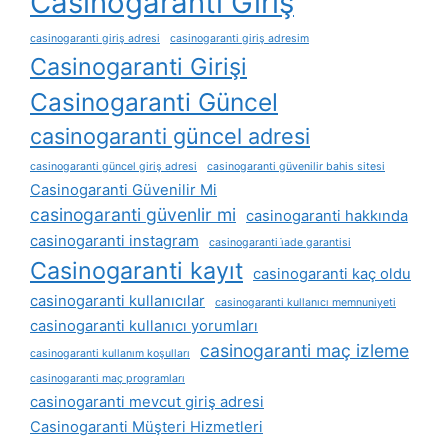
Casinogaranti Giriş
casinogaranti giriş adresi
casinogaranti giriş adresim
Casinogaranti Girişi
Casinogaranti Güncel
casinogaranti güncel adresi
casinogaranti güncel giriş adresi
casinogaranti güvenilir bahis sitesi
Casinogaranti Güvenilir Mi
casinogaranti güvenlir mi
casinogaranti hakkında
casinogaranti instagram
casinogaranti i̇ade garantisi
Casinogaranti kayıt
casinogaranti kaç oldu
casinogaranti kullanıcılar
casinogaranti kullanıcı memnuniyeti
casinogaranti kullanıcı yorumları
casinogaranti maç izleme
casinogaranti kullanım koşulları
casinogaranti maç programları
casinogaranti mevcut giriş adresi
Casinogaranti Müşteri Hizmetleri