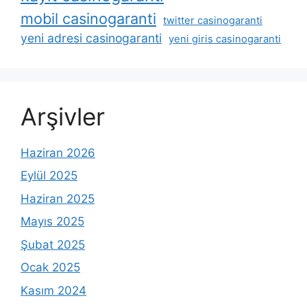
mobil casinogaranti
twitter casinogaranti
yeni adresi casinogaranti
yeni giris casinogaranti
Arşivler
Haziran 2026
Eylül 2025
Haziran 2025
Mayıs 2025
Şubat 2025
Ocak 2025
Kasım 2024