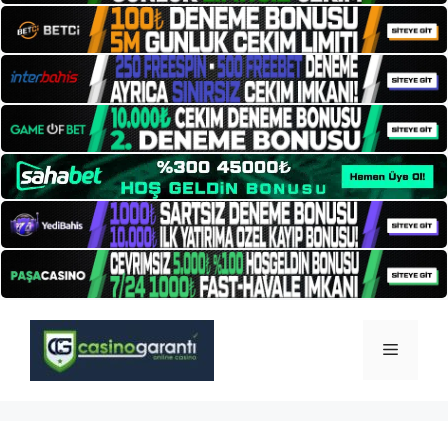
İçeriğe
atla
Menü