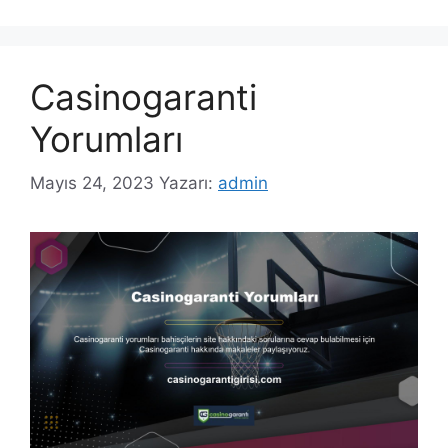
Casinogaranti
Yorumları
Mayıs 24, 2023
Yazarı:
admin