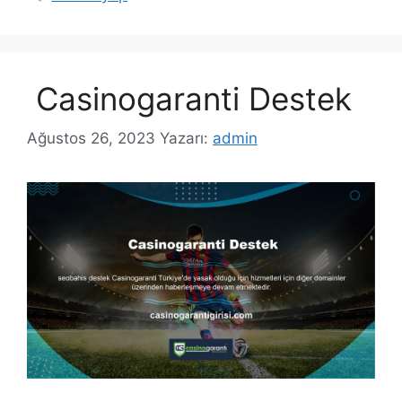
Casinogaranti Destek
Ağustos 26, 2023
Yazarı:
admin