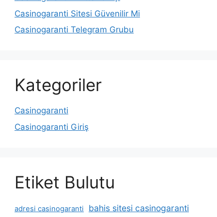
Casinogaranti Sitesi Güvenilir Mi
Casinogaranti Telegram Grubu
Kategoriler
Casinogaranti
Casinogaranti Giriş
Etiket Bulutu
bahis sitesi casinogaranti
adresi casinogaranti