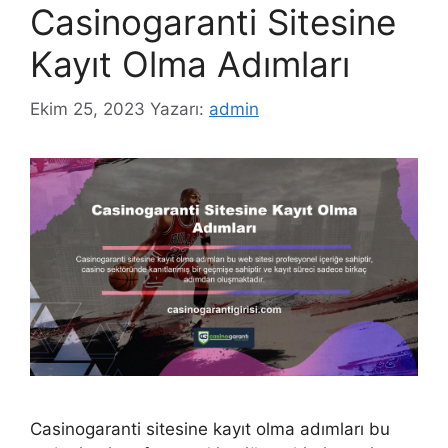
Casinogaranti Sitesine
Kayıt Olma Adımları
Ekim 25, 2023
Yazarı:
admin
Casinogaranti sitesine kayıt olma adımları bu