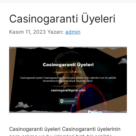
Casinogaranti Üyeleri
Kasım 11, 2023
Yazarı:
admin
Casinogaranti üyeleri Casinogaranti üyelerinin