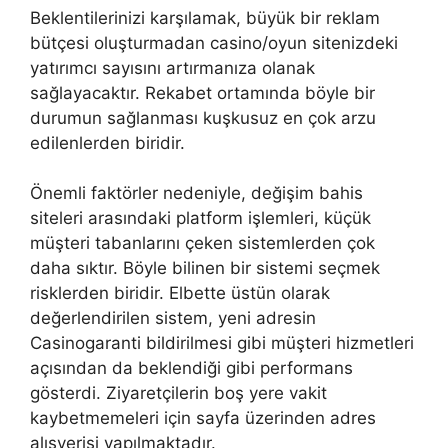
Beklentilerinizi karşılamak, büyük bir reklam
bütçesi oluşturmadan casino/oyun sitenizdeki
yatırımcı sayısını artırmanıza olanak
sağlayacaktır. Rekabet ortamında böyle bir
durumun sağlanması kuşkusuz en çok arzu
edilenlerden biridir.
Önemli faktörler nedeniyle, değişim bahis
siteleri arasındaki platform işlemleri, küçük
müşteri tabanlarını çeken sistemlerden çok
daha sıktır. Böyle bilinen bir sistemi seçmek
risklerden biridir. Elbette üstün olarak
değerlendirilen sistem, yeni adresin
Casinogaranti bildirilmesi gibi müşteri hizmetleri
açısından da beklendiği gibi performans
gösterdi. Ziyaretçilerin boş yere vakit
kaybetmemeleri için sayfa üzerinden adres
alışverişi yapılmaktadır.