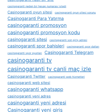
casinogaranti neden bir hesap numarası i̇stedi
Casinogaranti oyun sitesi
casinogaranti oyun sitesi sorunu
Casinogaranti Para Yatırma
casinogaranti promosyon
casinogaranti promosyon kodu
casinogaranti sitesi
casinogaranti son giriş adresi
casinogaranti spor bahisleri
casinogaranti spor dalları
Casinogaranti Telegram
casinogaranti spor oyunları
casinogaranti tv
casinogaranti tv canli maç izle
Casinogaranti Twitter
casinogaranti web hizmetleri
casinogaranti web sitesi
casinogaranti whatsapp
casinogaranti yeni adres
casinogaranti yeni adresi
Casinogaranti yeni giriş