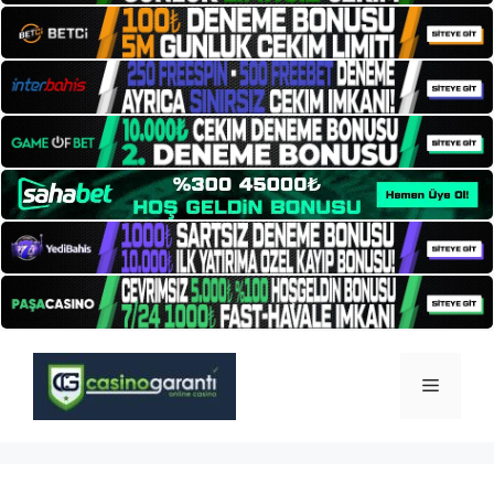
İçeriğe
atla
Menü