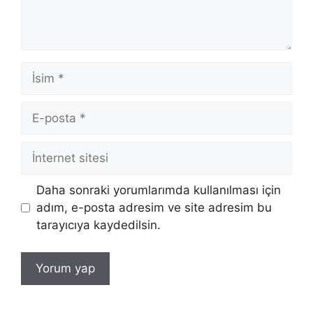
İsim
E-
posta
İnternet
sitesi
Daha sonraki yorumlarımda kullanılması için
adım, e-posta adresim ve site adresim bu
tarayıcıya kaydedilsin.