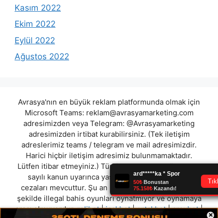
Kasım 2022
Ekim 2022
Eylül 2022
Ağustos 2022
Avrasya'nın en büyük reklam platformunda olmak için
Microsoft Teams:
reklam@avrasyamarketing.com
adresimizden veya Telegram: @Avrasyamarketing
adresimizden irtibat kurabilirsiniz. (Tek iletişim
adreslerimiz teams / telegram ve mail adresimizdir.
Harici hiçbir iletişim adresimiz bulunmamaktadır.
Lütfen itibar etmeyiniz.) Türkiye yasalarına göre 7258
sayılı kanun uyarınca yasa dışı bahis oynamanın
cezaları mevcuttur. Şu an bulunduğunuz site hiç bir
şekilde illegal bahis oyunları oynatmıyor ve oynamaya
aracı olmuyordur.
rolibet
|
jackbet
|
ortakbet
|
arexbet
|
×