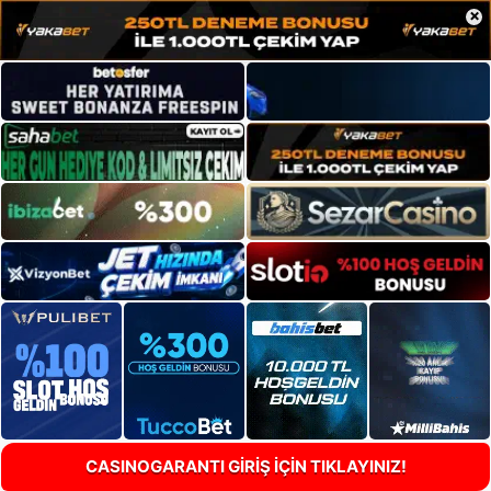
×
CASINOGARANTI GİRİŞ İÇİN TIKLAYINIZ!