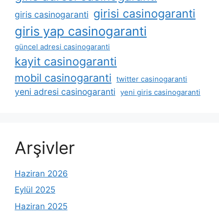
girisi casinogaranti
giris casinogaranti
giris yap casinogaranti
güncel adresi casinogaranti
kayit casinogaranti
mobil casinogaranti
twitter casinogaranti
yeni adresi casinogaranti
yeni giris casinogaranti
Arşivler
Haziran 2026
Eylül 2025
Haziran 2025