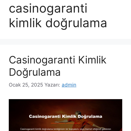
casinogaranti
kimlik doğrulama
Casinogaranti Kimlik
Doğrulama
Ocak 25, 2025
Yazarı:
admin