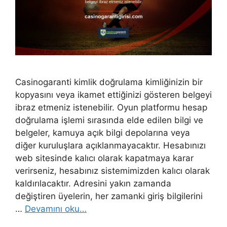
Casinogaranti kimlik doğrulama kimliğinizin bir
kopyasını veya ikamet ettiğinizi gösteren belgeyi
ibraz etmeniz istenebilir. Oyun platformu hesap
doğrulama işlemi sırasında elde edilen bilgi ve
belgeler, kamuya açık bilgi depolarına veya
diğer kuruluşlara açıklanmayacaktır. Hesabınızı
web sitesinde kalıcı olarak kapatmaya karar
verirseniz, hesabınız sistemimizden kalıcı olarak
kaldırılacaktır. Adresini yakın zamanda
değiştiren üyelerin, her zamanki giriş bilgilerini
…
Devamını oku…