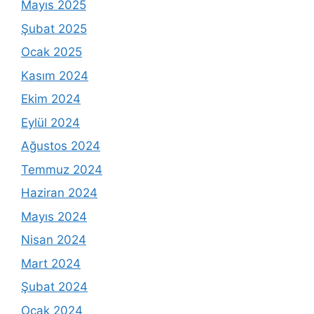
Mayıs 2025
Şubat 2025
Ocak 2025
Kasım 2024
Ekim 2024
Eylül 2024
Ağustos 2024
Temmuz 2024
Haziran 2024
Mayıs 2024
Nisan 2024
Mart 2024
Şubat 2024
Ocak 2024