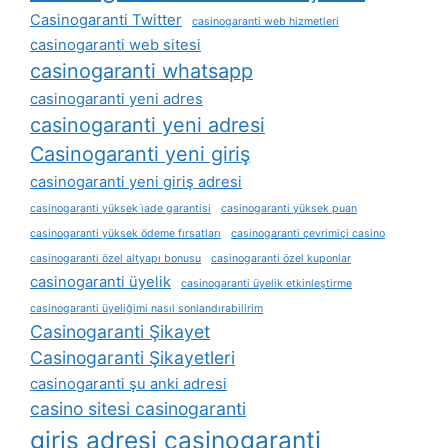
Casinogaranti Twitter
casinogaranti web hizmetleri
casinogaranti web sitesi
casinogaranti whatsapp
casinogaranti yeni adres
casinogaranti yeni adresi
Casinogaranti yeni giriş
casinogaranti yeni giriş adresi
casinogaranti yüksek i̇ade garantisi
casinogaranti yüksek puan
casinogaranti yüksek ödeme fırsatları
casinogaranti çevrimiçi casino
casinogaranti özel altyapı bonusu
casinogaranti özel kuponlar
casinogaranti üyelik
casinogaranti üyelik etkinleştirme
casinogaranti üyeliğimi nasıl sonlandırabilirim
Casinogaranti Şikayet
Casinogaranti Şikayetleri
casinogaranti şu anki adresi
casino sitesi casinogaranti
giris adresi casinogaranti