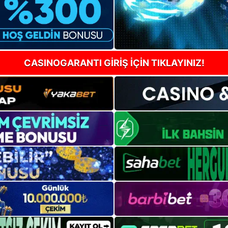
CASINOGARANTI GİRİŞ İÇİN TIKLAYINIZ!