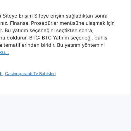
 Siteye Erişim Siteye erişim sağladıktan sonra
nız. Finansal Prosedürler menüsüne ulaşmak için
. Bu yatırım seçeneğini seçtikten sonra,
nu doldurur. BTC: BTC Yatırım seçeneği, bahis
 alternatiflerinden biridir. Bu yatırım yöntemini
oku…
ih
,
Casinogaranti Tv Bahisleri