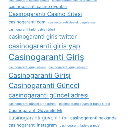
casinogaranti casino oyunları
Casinogaranti Casino Sitesi
casinogaranti com
casinogaranti destek uygulaması
casinogaranti farklı bahis türleri
casinogaranti giris twitter
casinogaranti giris yap
Casinogaranti Giriş
casinogaranti giriş adresi
casinogaranti giriş adresim
Casinogaranti Girişi
Casinogaranti Güncel
casinogaranti güncel adresi
casinogaranti güncel giriş adresi
casinogaranti güvenilir bahis sitesi
Casinogaranti Güvenilir Mi
casinogaranti güvenlir mi
casinogaranti hakkında
casinogaranti instagram
casinogaranti i̇ade garantisi