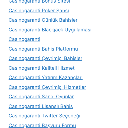
Casinogaranti Bonus Sitesi
Casinogaranti Poker Şansı
Casinogaranti Günlük Bahisler
Casinogaranti Blackjack Uygulaması
Casinogaranti
Casinogaranti Bahis Platformu
Casinogaranti Çevrimiçi Bahisler
Casinogaranti Kaliteli Hizmet
Casinogaranti Yatırım Kazançları
Casinogaranti Çevrimiçi Hizmetler
Casinogaranti Sanal Oyunlar
Casinogaranti Lisanslı Bahis
Casinogaranti Twitter Seçeneği
Casinogaranti Başvuru Formu