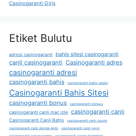
Casinogaranti Giriş
Etiket Bulutu
bahis sitesi casinogaranti
adresi casinogaranti
canli casinogaranti
Casinogaranti adres
casinogaranti adresi
casinogaranti bahis
casinogaranti bahis odaklı
Casinogaranti Bahis Sitesi
casinogaranti bonus
casinogaranti bonusu
casinogaranti canlı
casinogaranti canli maç izle
Casinogaranti Canlı Bahis
casinogaranti canlı casino
casinogaranti canlı destek ekibi
casinogaranti canlı yayın
casinogaranti casino games
casinogaranti casino hizmetleri