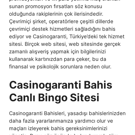
sunan promosyon fırsatları söz konusu
olduğunda rakiplerinin çok ilerisindedir.
Çevrimiçi şirket, operatörlere çeşitli dillerde
çevrimiçi destek hizmetleri sağladığını bahis
ediyor ve Casinogaranti, Türkiye’deki tek hizmet
sitesi. Birçok web sitesi, web sitesinde gerçek
zamanlı alışveriş yapmak için bilgilerinizi
kullanarak kartınızdan para çeker, bu da
finansal ve psikolojik sorunlara neden olur.
Casinogaranti Bahis
Canlı Bingo Sitesi
Casinogaranti Bahisleri, yasadışı bahislerinizden
daha fazla yararlanmanıza yardımcı olur ve
maçları izleyerek bahis gereksinimlerinizi