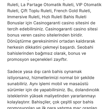
Ruleti, La Partage Otomatik Ruleti, VIP Otomatik
Ruleti, Çift Toplu Ruleti, French Gold Ruleti,
Immersive Ruleti, Hızlı Ruleti Bahis Ruleti
Bonuslar için Casinogaranti casino sitesini de
tercih edebilirsiniz. Casinogaranti casino sitesi
bonus veren casino sitelerinden biridir.
Dönüştürme gereksinimini ortadan kaldırarak
herkesin dikkatini çekmeyi başardı. Seobahi
bahislerinden bağımsız olarak, bonus ve
promosyon seçenekleri zayıftır.
Sadece yasa dışı canlı bahis oynamak
istiyorsanız, hizmetlerimizi normal bir şekilde
sunabiliriz. Aynı işlemi mobil ve masaüstü
sürümler için de yapabilirsiniz. Bu, dolandırıcılık
isteklerinin yüksek maliyetinden yararlanmayı
kolaylaştırır. Bahisçiler, çok çeşitli spor bahis
promosyonları ve ilk para yatırma maç oranları