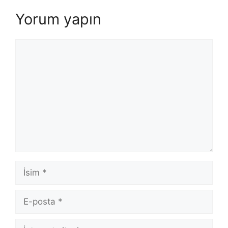
Yorum yapın
Yorum
İsim
E-
posta
İnternet