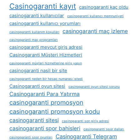
Casinogaranti kayıt
casinogaranti kaç oldu
casinogaranti kullanıcılar
casinogaranti kullanıcı memnuniyeti
casinogaranti kullanıcı yorumları
casinogaranti maç izleme
casinogaranti kullanım koşulları
casinogaranti maç programları
casinogaranti mevcut giriş adresi
Casinogaranti Müşteri Hizmetleri
casinogaranti müşteri hizmetlerine giriş yapın
casinogaranti nasil bir site
casinogaranti neden bir hesap numarası i̇stedi
Casinogaranti oyun sitesi
casinogaranti oyun sitesi sorunu
Casinogaranti Para Yatırma
casinogaranti promosyon
casinogaranti promosyon kodu
casinogaranti sitesi
casinogaranti son giriş adresi
casinogaranti spor bahisleri
casinogaranti spor dalları
Casinogaranti Telegram
casinogaranti spor oyunları