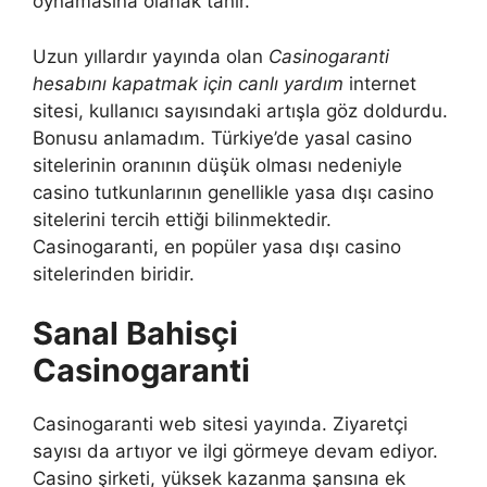
oynamasına olanak tanır.
Uzun yıllardır yayında olan
Casinogaranti
hesabını kapatmak için canlı yardım
internet
sitesi, kullanıcı sayısındaki artışla göz doldurdu.
Bonusu anlamadım. Türkiye’de yasal casino
sitelerinin oranının düşük olması nedeniyle
casino tutkunlarının genellikle yasa dışı casino
sitelerini tercih ettiği bilinmektedir.
Casinogaranti, en popüler yasa dışı casino
sitelerinden biridir.
Sanal Bahisçi
Casinogaranti
Casinogaranti web sitesi yayında. Ziyaretçi
sayısı da artıyor ve ilgi görmeye devam ediyor.
Casino şirketi, yüksek kazanma şansına ek