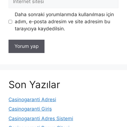
sitesi
Daha sonraki yorumlarımda kullanılması için
adım, e-posta adresim ve site adresim bu
tarayıcıya kaydedilsin.
Son Yazılar
Casinogaranti Adresi
Casinogaranti Giriş
Casinogaranti Adres Sistemi