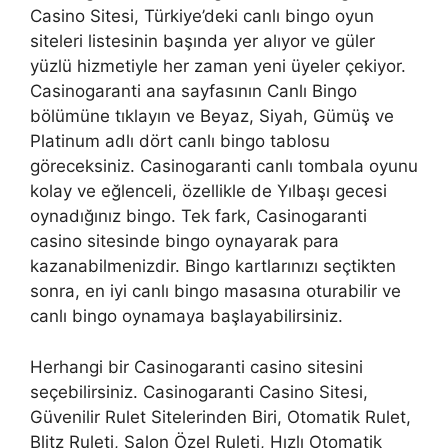
Casino Sitesi, Türkiye’deki canlı bingo oyun
siteleri listesinin başında yer alıyor ve güler
yüzlü hizmetiyle her zaman yeni üyeler çekiyor.
Casinogaranti ana sayfasının Canlı Bingo
bölümüne tıklayın ve Beyaz, Siyah, Gümüş ve
Platinum adlı dört canlı bingo tablosu
göreceksiniz. Casinogaranti canlı tombala oyunu
kolay ve eğlenceli, özellikle de Yılbaşı gecesi
oynadığınız bingo. Tek fark, Casinogaranti
casino sitesinde bingo oynayarak para
kazanabilmenizdir. Bingo kartlarınızı seçtikten
sonra, en iyi canlı bingo masasına oturabilir ve
canlı bingo oynamaya başlayabilirsiniz.
Herhangi bir Casinogaranti casino sitesini
seçebilirsiniz. Casinogaranti Casino Sitesi,
Güvenilir Rulet Sitelerinden Biri, Otomatik Rulet,
Blitz Ruleti, Salon Özel Ruleti, Hızlı Otomatik