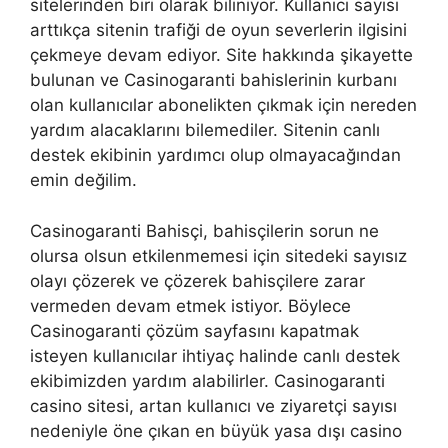
sitelerinden biri olarak biliniyor. Kullanıcı sayısı
arttıkça sitenin trafiği de oyun severlerin ilgisini
çekmeye devam ediyor. Site hakkında şikayette
bulunan ve Casinogaranti bahislerinin kurbanı
olan kullanıcılar abonelikten çıkmak için nereden
yardım alacaklarını bilemediler. Sitenin canlı
destek ekibinin yardımcı olup olmayacağından
emin değilim.
Casinogaranti Bahisçi, bahisçilerin sorun ne
olursa olsun etkilenmemesi için sitedeki sayısız
olayı çözerek ve çözerek bahisçilere zarar
vermeden devam etmek istiyor. Böylece
Casinogaranti çözüm sayfasını kapatmak
isteyen kullanıcılar ihtiyaç halinde canlı destek
ekibimizden yardım alabilirler. Casinogaranti
casino sitesi, artan kullanıcı ve ziyaretçi sayısı
nedeniyle öne çıkan en büyük yasa dışı casino