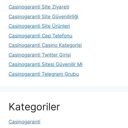
Casinogaranti Site Ziyareti
Casinogaranti Site Güvenilirliği
Casinogaranti Site Ürünleri
Casinogaranti Cep Telefonu
Casinogaranti Casino Kategorisi
Casinogaranti Twitter Girişi
Casinogaranti Sitesi Güvenilir Mi
Casinogaranti Telegram Grubu
Kategoriler
Casinogaranti