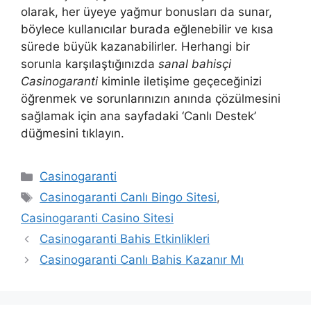
olarak, her üyeye yağmur bonusları da sunar,
böylece kullanıcılar burada eğlenebilir ve kısa
sürede büyük kazanabilirler. Herhangi bir
sorunla karşılaştığınızda
sanal bahisçi
Casinogaranti
kiminle iletişime geçeceğinizi
öğrenmek ve sorunlarınızın anında çözülmesini
sağlamak için ana sayfadaki ‘Canlı Destek’
düğmesini tıklayın.
Kategoriler
Casinogaranti
Etiketler
Casinogaranti Canlı Bingo Sitesi
,
Casinogaranti Casino Sitesi
Yazı
Casinogaranti Bahis Etkinlikleri
dolaşımı
Casinogaranti Canlı Bahis Kazanır Mı