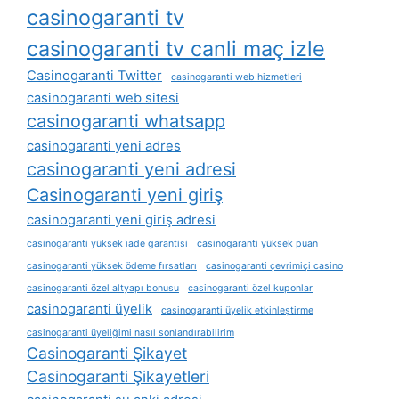
casinogaranti tv
casinogaranti tv canli maç izle
Casinogaranti Twitter
casinogaranti web hizmetleri
casinogaranti web sitesi
casinogaranti whatsapp
casinogaranti yeni adres
casinogaranti yeni adresi
Casinogaranti yeni giriş
casinogaranti yeni giriş adresi
casinogaranti yüksek i̇ade garantisi
casinogaranti yüksek puan
casinogaranti yüksek ödeme fırsatları
casinogaranti çevrimiçi casino
casinogaranti özel altyapı bonusu
casinogaranti özel kuponlar
casinogaranti üyelik
casinogaranti üyelik etkinleştirme
casinogaranti üyeliğimi nasıl sonlandırabilirim
Casinogaranti Şikayet
Casinogaranti Şikayetleri