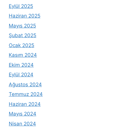
Eylül 2025
Haziran 2025
Mayıs 2025
Şubat 2025
Ocak 2025
Kasım 2024
Ekim 2024
Eylül 2024
Ağustos 2024
Temmuz 2024
Haziran 2024
Mayıs 2024
Nisan 2024