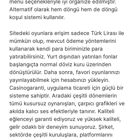
menü seçenekleriyle iyi organize edilmiştir.
Alternatif olarak hem döngü hem de döngü
koşul sistemi kullanılır.
Sitedeki oyunlara erişim sadece Türk Lirası ile
mümkün olup, mevcut ödeme yöntemlerini
kullanarak kendi para biriminizle para
yatırabilirsiniz. Yurt dışından yatırılan fonlar
başlangıçta normal döviz kuru üzerinden
dönüştürülür. Daha sonra, favori oyunlarınızı
yayınlayabilmek için hesabınızı yükleyin.
Casinogaranti, uygulama ticareti için güçlü bir
sisteme sahiptir. Aradaki çeşitli dönemlerin
tümü kusursuz oynanışları, çarpıcı grafikleri ve
akılda kalıcı ses efektleriyle tanınır. Kaliteli
eğlenceyi garanti ediyoruz ve yüksek kaliteli,
gelir odaklı bir deneyim sunuyoruz. Şirket,
sektörde çeşitli kuruluşlara, platformlarını