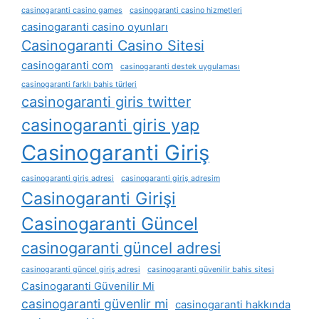
casinogaranti casino games
casinogaranti casino hizmetleri
casinogaranti casino oyunları
Casinogaranti Casino Sitesi
casinogaranti com
casinogaranti destek uygulaması
casinogaranti farklı bahis türleri
casinogaranti giris twitter
casinogaranti giris yap
Casinogaranti Giriş
casinogaranti giriş adresi
casinogaranti giriş adresim
Casinogaranti Girişi
Casinogaranti Güncel
casinogaranti güncel adresi
casinogaranti güncel giriş adresi
casinogaranti güvenilir bahis sitesi
Casinogaranti Güvenilir Mi
casinogaranti güvenlir mi
casinogaranti hakkında