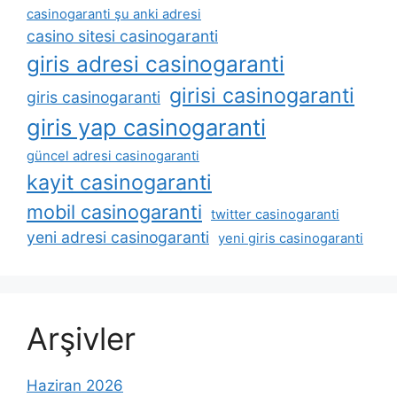
casinogaranti şu anki adresi
casino sitesi casinogaranti
giris adresi casinogaranti
girisi casinogaranti
giris casinogaranti
giris yap casinogaranti
güncel adresi casinogaranti
kayit casinogaranti
mobil casinogaranti
twitter casinogaranti
yeni adresi casinogaranti
yeni giris casinogaranti
Arşivler
Haziran 2026