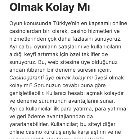
Olmak Kolay Mı
Oyun konusunda Türkiye’nin en kapsamlı online
casinolardan biri olarak, casino hizmetleri ve
hizmetlerinden çok daha fazlasını sunuyoruz.
Ayrıca bu oyunların satışlarını ve kullanıcıların
aldığı keyfi artırmak için özel teklifler de
sunuyoruz. Bu, web sitesine üye olduğunuz
andan itibaren bir deneme süresini içerir.
Casinogaranti üye olmak kolay mı
üyesi olmak
kolay mı? Sorunuzun cevabı buna göre
genişletilebilir. Kullanıcı hesabı açmak kolaydır
ve deneme sürümünün avantajlarını sunar.
Ayrıca kullanıcılar ilk para yatırma, para yatırma
ve geri ödeme avantajlarından da
yararlanabilirler. Kullanıcılar; bu siteyi diğer
online casino kuruluşlarıyla karşılaştırın ve ne