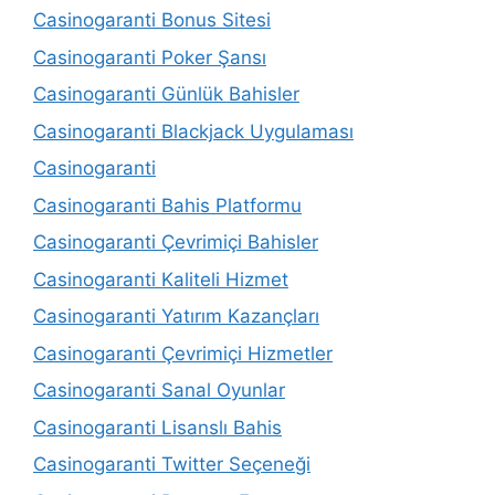
Casinogaranti Bonus Sitesi
Casinogaranti Poker Şansı
Casinogaranti Günlük Bahisler
Casinogaranti Blackjack Uygulaması
Casinogaranti
Casinogaranti Bahis Platformu
Casinogaranti Çevrimiçi Bahisler
Casinogaranti Kaliteli Hizmet
Casinogaranti Yatırım Kazançları
Casinogaranti Çevrimiçi Hizmetler
Casinogaranti Sanal Oyunlar
Casinogaranti Lisanslı Bahis
Casinogaranti Twitter Seçeneği