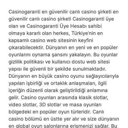
Casinogaranti en güvenilir canlı casino şirketi en
güvenilir canlı casino şirketi Casinogaranti üye
olan ve Casinogaranti Üye Hesabı sahibi
olmaya kararlı olan herkes, Türkiye’nin en
kapsamlı casino web sitesinin keyfini
çıkarabilecektir. Dünyanın en yeni ve en popüler
oyunlarını oynama şansını yakalayın. Bu oyunlar
gizlilik politikası ve kullanıcı dostu web sitesi
yapısı ile güvenli bir şekilde sunulmaktadır.
Dünyanın en büyük casino oyunu sağlayıcılarıyla
yapılan işbirliği ve ortaklık anlaşmaları, ilgili
içeriğin düzenli olarak geliştirildiği anlamına
gelir. Casino oyunları arasında klasik slotlar,
video slotlar, 3D slotlar ve masa oyunları
bölgedeki en popüler oyun türleridir. Canlı
casino bölümü en üstte yer alır ve size dünyanın
en global oyun salonlarına erişmenizi sağlar. Bu