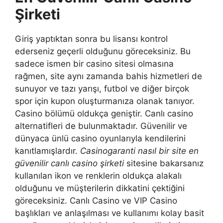
Şirketi
Giriş yaptıktan sonra bu lisansı kontrol
ederseniz geçerli olduğunu göreceksiniz. Bu
sadece ismen bir casino sitesi olmasına
rağmen, site aynı zamanda bahis hizmetleri de
sunuyor ve tazı yarışı, futbol ve diğer birçok
spor için kupon oluşturmanıza olanak tanıyor.
Casino bölümü oldukça geniştir. Canlı casino
alternatifleri de bulunmaktadır. Güvenilir ve
dünyaca ünlü casino oyunlarıyla kendilerini
kanıtlamışlardır.
Casinogaranti nasıl bir site en
güvenilir canlı casino şirketi
sitesine bakarsanız
kullanılan ikon ve renklerin oldukça alakalı
olduğunu ve müşterilerin dikkatini çektiğini
göreceksiniz. Canlı Casino ve VIP Casino
başlıkları ve anlaşılması ve kullanımı kolay basit