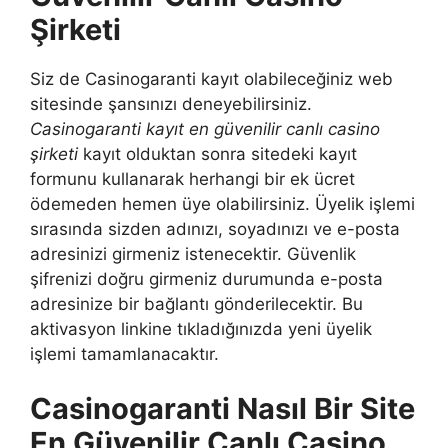
Şirketi
Siz de Casinogaranti kayıt olabileceğiniz web
sitesinde şansınızı deneyebilirsiniz.
Casinogaranti kayıt en güvenilir canlı casino
şirketi
kayıt olduktan sonra sitedeki kayıt
formunu kullanarak herhangi bir ek ücret
ödemeden hemen üye olabilirsiniz. Üyelik işlemi
sırasında sizden adınızı, soyadınızı ve e-posta
adresinizi girmeniz istenecektir. Güvenlik
şifrenizi doğru girmeniz durumunda e-posta
adresinize bir bağlantı gönderilecektir. Bu
aktivasyon linkine tıkladığınızda yeni üyelik
işlemi tamamlanacaktır.
Casinogaranti Nasıl Bir Site
En Güvenilir Canlı Casino