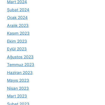
Mart 2024
Şubat 2024
Ocak 2024
Aralık 2023
Kasım 2023
Ekim 2023
Eylül 2023
Ağustos 2023
Temmuz 2023
Haziran 2023
Mayıs 2023
Nisan 2023
Mart 2023
Şubat 2023