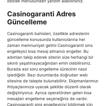
destek menüsünden yardım alabilirsiniz.
Casinogaranti Adres
Güncelleme
Casinogaranti bahisleri, özellikle adreslerini
güncelleme konusunda kullanıcılarına her
zaman memnuniyet getirir.Casinogaranti sms
engelleyici kısa mesaj almanızı engeller. Bu
adımları takip ederek sitenin size herhangi bir
sıkıntı yaşatmayacağından emin olabilirsiniz.
Burada asıl soru engelleme sürecinin nasıl
işlediğidir. Bazı durumlarda doğrudan web
sitesine de talepte bulunabiliriz. Ekipmanlarımızı
ihtiyaçlarımıza uyacak şekilde düzenli olarak
değiştiriyoruz. Ayrıca operatörden gelen kısa
mesajları engelleme seçeneğiniz de vardır.
Casinogaranti sms engelleyiciyi bildirmek için