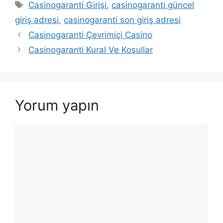
Etiketler
Casinogaranti Girişi
,
casinogaranti güncel
giriş adresi
,
casinogaranti son giriş adresi
Yazı
Casinogaranti Çevrimiçi Casino
dolaşımı
Casinogaranti Kural Ve Koşullar
Yorum yapın
Yorum