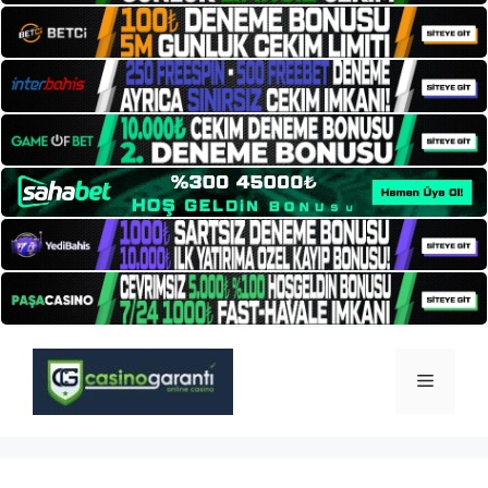
İçeriğe
atla
Menü