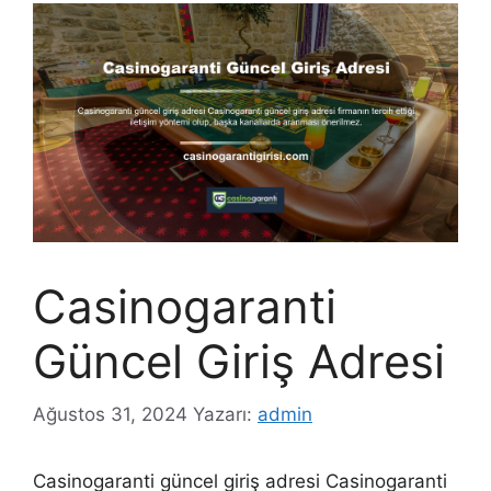
Casinogaranti
Güncel Giriş Adresi
Ağustos 31, 2024
Yazarı:
admin
Casinogaranti güncel giriş adresi Casinogaranti