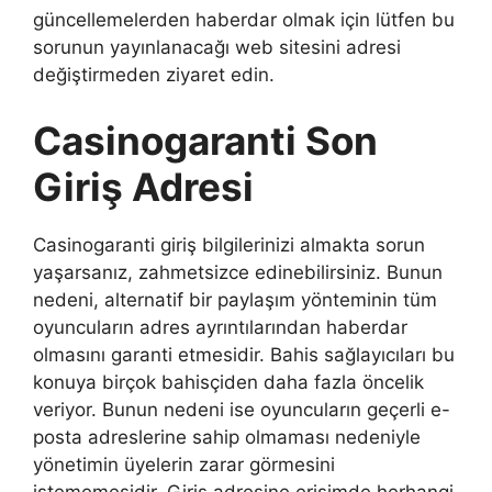
güncellemelerden haberdar olmak için lütfen bu
sorunun yayınlanacağı web sitesini adresi
değiştirmeden ziyaret edin.
Casinogaranti Son
Giriş Adresi
Casinogaranti giriş bilgilerinizi almakta sorun
yaşarsanız, zahmetsizce edinebilirsiniz. Bunun
nedeni, alternatif bir paylaşım yönteminin tüm
oyuncuların adres ayrıntılarından haberdar
olmasını garanti etmesidir. Bahis sağlayıcıları bu
konuya birçok bahisçiden daha fazla öncelik
veriyor. Bunun nedeni ise oyuncuların geçerli e-
posta adreslerine sahip olmaması nedeniyle
yönetimin üyelerin zarar görmesini
istememesidir. Giriş adresine erişimde herhangi