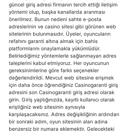
güncel giriş adresi firmanın tercih ettiği iletişim
yöntemi olup, başka kanallarda aranması
önerilmez. Bunun nedeni sahte e-posta
adreslerinin ve casino sitesi gibi görünen web
sitelerinin bulunmasıdır. Üyeler, oyuncuların
refahını garanti altına almak için bahis
platformlarını onaylamakla yükümlüdür.
Belirlediğimiz yöntemlerle sağlanmayan adres
taleplerini kabul etmiyoruz. Her oyuncunun
gereksinimlerine göre farklı seçenekler
değerlendirildi. Mevcut web sitesine erişmek
için daha önce öğrendiğiniz Casinogaranti giriş
adresini son Casinogaranti giriş adresi olarak
girin. Giriş yaptığınızda, kayıtlı kullanıcı olarak
eriştiğiniz web sitesinin aynısıyla
karşılaşacaksınız. Adres değişikliğinin ardından
bir sonraki adım, oyun sitesinin alan adına
benzersiz bir numara eklemektir. Gelecekteki