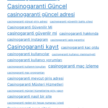
Casinogaranti Güncel
casinogaranti güncel adresi
casinogaranti güncel giriş adresi
casinogaranti güvenilir bahis sitesi
Casinogaranti Güvenilir Mi
casinogaranti güvenlir mi
casinogaranti hakkında
casinogaranti instagram
casinogaranti i̇ade garantisi
Casinogaranti kayıt
casinogaranti kaç oldu
casinogaranti kullanıcılar
casinogaranti kullanıcı memnuniyeti
casinogaranti kullanıcı yorumları
casinogaranti maç izleme
casinogaranti kullanım koşulları
casinogaranti maç programları
casinogaranti mevcut giriş adresi
Casinogaranti Müşteri Hizmetleri
casinogaranti müşteri hizmetlerine giriş yapın
casinogaranti nasil bir site
casinogaranti neden bir hesap numarası i̇stedi