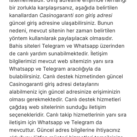
bir zorlukla karşılaşırsanız, aşağıda belirtilen
kanallardan
Casinogaranti son giriş adresi
güncel giriş adresine ulaşabilirsiniz. Bunun
nedeni, mevcut sitenin her zaman belirtilen
yöntem kullanılarak paylaşılacak olmasıdır.
Bahis siteleri Telegram ve Whatsapp üzerinden
de canlı yardım sunabilmektedir. İletişim
bilgilerimizi mevcut web sitemizin yanı sıra
Whatsapp ve Telegram aracılığıyla da
bulabilirsiniz. Canlı destek hizmetinden güncel
Casinogaranti giriş adresi detaylarını
alabilmeniz için güncel adresinize erişiminizin
olması gerekmektedir. Canlı destek hizmetleri
çağdaş web sitelerinin sunduğu iletişim
seçenekleridir. Canlı takip hizmetlerinin yanı sıra
iletişim için Whatsapp ve Telegram da
mevcuttur. Güncel adres bilgilerine ihtiyacınız