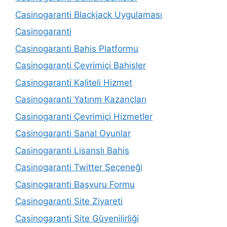
Casinogaranti Blackjack Uygulaması
Casinogaranti
Casinogaranti Bahis Platformu
Casinogaranti Çevrimiçi Bahisler
Casinogaranti Kaliteli Hizmet
Casinogaranti Yatırım Kazançları
Casinogaranti Çevrimiçi Hizmetler
Casinogaranti Sanal Oyunlar
Casinogaranti Lisanslı Bahis
Casinogaranti Twitter Seçeneği
Casinogaranti Başvuru Formu
Casinogaranti Site Ziyareti
Casinogaranti Site Güvenilirliği