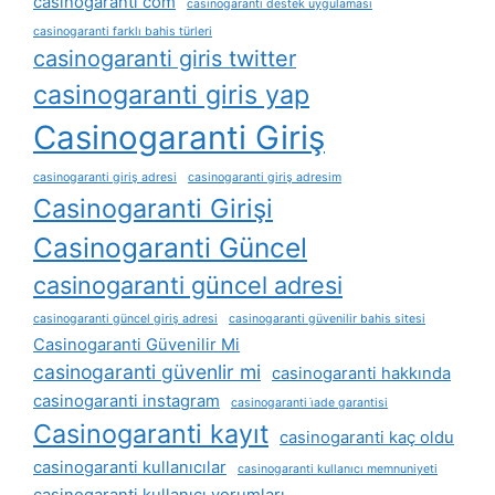
casinogaranti com
casinogaranti destek uygulaması
casinogaranti farklı bahis türleri
casinogaranti giris twitter
casinogaranti giris yap
Casinogaranti Giriş
casinogaranti giriş adresi
casinogaranti giriş adresim
Casinogaranti Girişi
Casinogaranti Güncel
casinogaranti güncel adresi
casinogaranti güncel giriş adresi
casinogaranti güvenilir bahis sitesi
Casinogaranti Güvenilir Mi
casinogaranti güvenlir mi
casinogaranti hakkında
casinogaranti instagram
casinogaranti i̇ade garantisi
Casinogaranti kayıt
casinogaranti kaç oldu
casinogaranti kullanıcılar
casinogaranti kullanıcı memnuniyeti