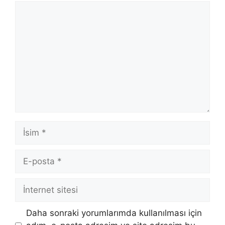
Yorum
İsim
E-
posta
İnternet
sitesi
Daha sonraki yorumlarımda kullanılması için