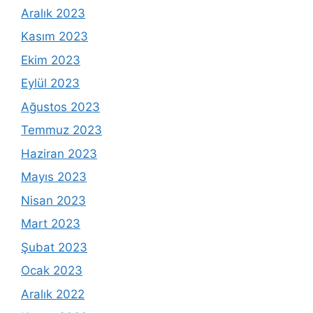
Aralık 2023
Kasım 2023
Ekim 2023
Eylül 2023
Ağustos 2023
Temmuz 2023
Haziran 2023
Mayıs 2023
Nisan 2023
Mart 2023
Şubat 2023
Ocak 2023
Aralık 2022