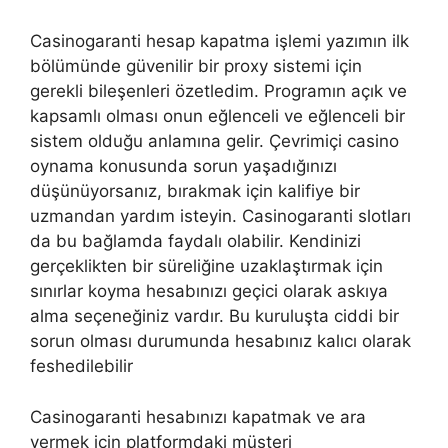
Casinogaranti hesap kapatma işlemi yazımın ilk
bölümünde güvenilir bir proxy sistemi için
gerekli bileşenleri özetledim. Programın açık ve
kapsamlı olması onun eğlenceli ve eğlenceli bir
sistem olduğu anlamına gelir. Çevrimiçi casino
oynama konusunda sorun yaşadığınızı
düşünüyorsanız, bırakmak için kalifiye bir
uzmandan yardım isteyin. Casinogaranti slotları
da bu bağlamda faydalı olabilir. Kendinizi
gerçeklikten bir süreliğine uzaklaştırmak için
sınırlar koyma hesabınızı geçici olarak askıya
alma seçeneğiniz vardır. Bu kuruluşta ciddi bir
sorun olması durumunda hesabınız kalıcı olarak
feshedilebilir
Casinogaranti hesabınızı kapatmak ve ara
vermek için platformdaki müşteri