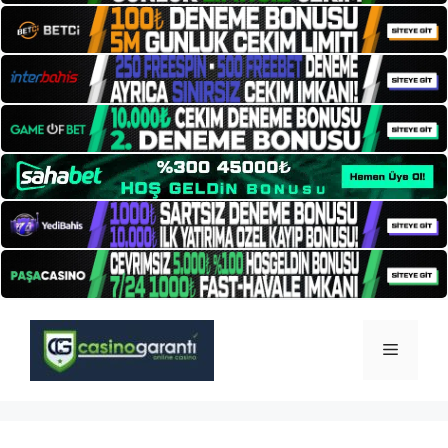
İçeriğe
atla
Menü