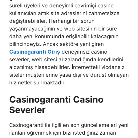
süreli üyeleri ve deneyimli çevrimiçi casino
kullanıcıları artık site adreslerini zahmetsizce
değiştirebilirler. Herhangi bir sorun
yaşanmayacağının ve web sitesinin bir süre
daha yeni konumunda erişilebilir kalacağının
bilincindeyiz. Ancak sektöre yeni giren
Casinogaranti Giriş
deneyimsiz casino
severler, web sitesi arızalandığında kendilerini
aldatılmış hissedebilirler. İnternetteki vicdansız
siteler müşterilerine yasa dışı ve dürüst olmayan
hizmetler sunmaktadır.
Casinogaranti Casino
Severler
Casinogaranti ile ilgili en son güncellemeleri yeni
ilanları öğrenmek için bizi istediğiniz zaman