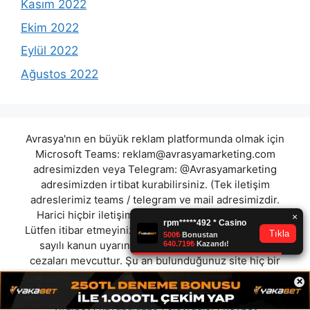
Kasım 2022
Ekim 2022
Eylül 2022
Ağustos 2022
Avrasya'nın en büyük reklam platformunda olmak için
Microsoft Teams:
reklam@avrasyamarketing.com
adresimizden veya Telegram: @Avrasyamarketing
adresimizden irtibat kurabilirsiniz. (Tek iletişim
adreslerimiz teams / telegram ve mail adresimizdir.
Harici hiçbir iletişim adresimiz bulunmamaktadır.
Lütfen itibar etmeyiniz.) Türkiye yasalarına göre 7258
sayılı kanun uyarınca yasa dışı bahis oynamanın
cezaları mevcuttur. Şu an bulunduğunuz site hiç bir
şekilde illegal bahis oyunları oynatmıyor ve oynamaya
×
aracı olmuyordur.
rolibet
|
jackbet
|
ortakbet
|
arexbet
|
virajbet
|
kayapalazzo
|
slotvadisi
|
heybet