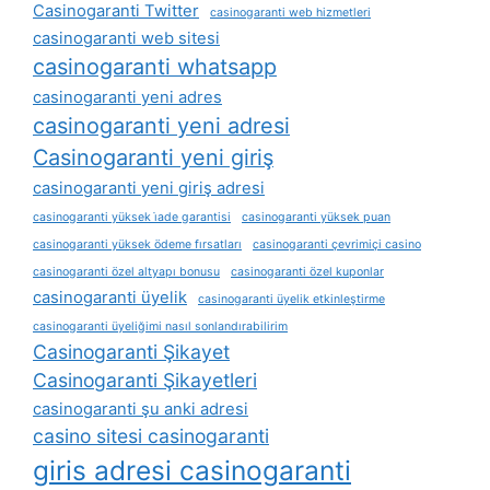
Casinogaranti Twitter
casinogaranti web hizmetleri
casinogaranti web sitesi
casinogaranti whatsapp
casinogaranti yeni adres
casinogaranti yeni adresi
Casinogaranti yeni giriş
casinogaranti yeni giriş adresi
casinogaranti yüksek i̇ade garantisi
casinogaranti yüksek puan
casinogaranti yüksek ödeme fırsatları
casinogaranti çevrimiçi casino
casinogaranti özel altyapı bonusu
casinogaranti özel kuponlar
casinogaranti üyelik
casinogaranti üyelik etkinleştirme
casinogaranti üyeliğimi nasıl sonlandırabilirim
Casinogaranti Şikayet
Casinogaranti Şikayetleri
casinogaranti şu anki adresi
casino sitesi casinogaranti
giris adresi casinogaranti