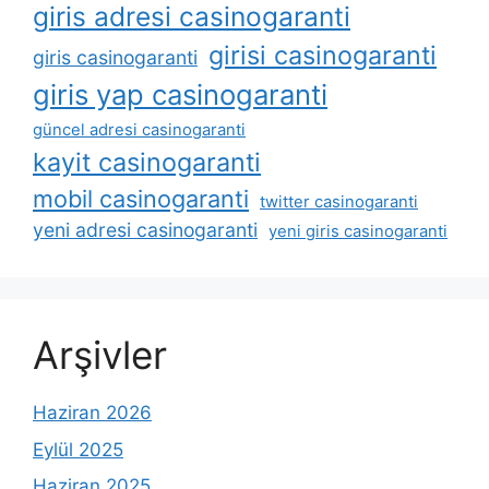
giris adresi casinogaranti
girisi casinogaranti
giris casinogaranti
giris yap casinogaranti
güncel adresi casinogaranti
kayit casinogaranti
mobil casinogaranti
twitter casinogaranti
yeni adresi casinogaranti
yeni giris casinogaranti
Arşivler
Haziran 2026
Eylül 2025
Haziran 2025