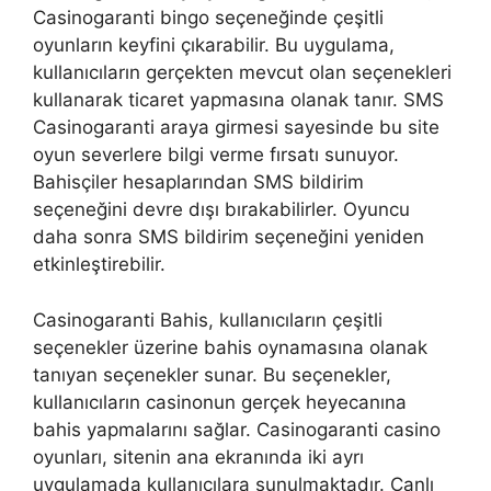
Casinogaranti bingo seçeneğinde çeşitli
oyunların keyfini çıkarabilir. Bu uygulama,
kullanıcıların gerçekten mevcut olan seçenekleri
kullanarak ticaret yapmasına olanak tanır. SMS
Casinogaranti araya girmesi sayesinde bu site
oyun severlere bilgi verme fırsatı sunuyor.
Bahisçiler hesaplarından SMS bildirim
seçeneğini devre dışı bırakabilirler. Oyuncu
daha sonra SMS bildirim seçeneğini yeniden
etkinleştirebilir.
Casinogaranti Bahis, kullanıcıların çeşitli
seçenekler üzerine bahis oynamasına olanak
tanıyan seçenekler sunar. Bu seçenekler,
kullanıcıların casinonun gerçek heyecanına
bahis yapmalarını sağlar. Casinogaranti casino
oyunları, sitenin ana ekranında iki ayrı
uygulamada kullanıcılara sunulmaktadır. Canlı