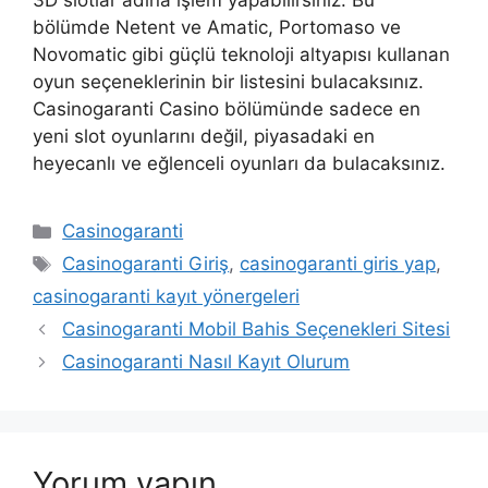
3D slotlar adına işlem yapabilirsiniz. Bu
bölümde Netent ve Amatic, Portomaso ve
Novomatic gibi güçlü teknoloji altyapısı kullanan
oyun seçeneklerinin bir listesini bulacaksınız.
Casinogaranti Casino bölümünde sadece en
yeni slot oyunlarını değil, piyasadaki en
heyecanlı ve eğlenceli oyunları da bulacaksınız.
Kategoriler
Casinogaranti
Etiketler
Casinogaranti Giriş
,
casinogaranti giris yap
,
casinogaranti kayıt yönergeleri
Yazı
Casinogaranti Mobil Bahis Seçenekleri Sitesi
dolaşımı
Casinogaranti Nasıl Kayıt Olurum
Yorum yapın