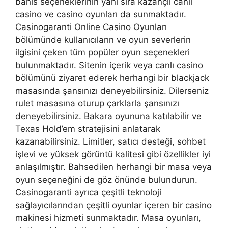
bahis seçeneklerinin yanı sıra kazançlı canlı
casino ve casino oyunları da sunmaktadır.
Casinogaranti Online Casino Oyunları
bölümünde kullanıcıların ve oyun severlerin
ilgisini çeken tüm popüler oyun seçenekleri
bulunmaktadır. Sitenin içerik veya canlı casino
bölümünü ziyaret ederek herhangi bir blackjack
masasında şansınızı deneyebilirsiniz. Dilerseniz
rulet masasına oturup çarklarla şansınızı
deneyebilirsiniz. Bakara oyununa katılabilir ve
Texas Hold’em stratejisini anlatarak
kazanabilirsiniz. Limitler, satıcı desteği, sohbet
işlevi ve yüksek görüntü kalitesi gibi özellikler iyi
anlaşılmıştır. Bahsedilen herhangi bir masa veya
oyun seçeneğini de göz önünde bulundurun.
Casinogaranti ayrıca çeşitli teknoloji
sağlayıcılarından çeşitli oyunlar içeren bir casino
makinesi hizmeti sunmaktadır. Masa oyunları,