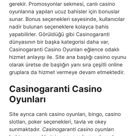
gerekir. Promosyonlar sekmesi, canlı casino
oyunlarına yapılan ucuz bahisler için bonuslar
sunar. Bonus seçenekleri sayesinde, kullanıcılar
nadir bulunan seçeneklere kolayca bahis
yapabilirler. Görüldüğü gibi Casinogaranti
dünyasının bir başka kategorisi daha var,
Casinogaranti Casino Oyunları eğlence odaklı
hizmet anlayışı ile. Site ana başlığı casino oyunu
olarak üretse de başlığın yanı sıra çeşitli online
gruplara da hizmet vermeye devam etmektedir.
Casinogaranti Casino
Oyunları
Site ayrıca canlı casino oyunları, bingo, casino
slotları, poker seçenekleri, tavla ve okey
sunmaktadır.
Casinogaranti casino oyunları