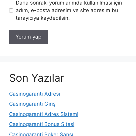
Daha sonraki yorumlarımda kullanılması için
adım, e-posta adresim ve site adresim bu
tarayıcıya kaydedilsin.
Son Yazılar
Casinogaranti Adresi
Casinogaranti Giriş
Casinogaranti Adres Sistemi
Casinogaranti Bonus Sitesi
Casinogaranti Poker Şansı