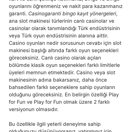
oyunlarını öğrenmeniz ve nakit para kazanmanız
garanti.
Casinogaranti bingo kayıt yönergeleri
,
ana slot makinesi türlerinin canlı casinolar ve
casinolar olarak tanımlandığı Türk endüstrisinin
veya Türk oyun endüstrisinin alanına aittir.
Casino oyunları nedir sorusunun cevabı için slot
makinesi başlığı altında farklı oyun seçenekleri
göreceksiniz. Canlı casino olarak açılan
bölümde klasik oyun seçenekleri farklı limitlerle
üyeleri memnun etmektedir. Casino veya slot
makinesinin adına bakarsanız, daha önce
bahsedilen farklı seçeneklere sahip oyunların
olduğunu göreceksiniz. En belirgin özelliği Play
for Fun ve Play for Fun olmak üzere 2 farklı
versiyonun olmasıdır.
Bu özellikle ilgili yeterli deneyime sahip
olduğunuzu düşünüyorsanız, yatırımınız için