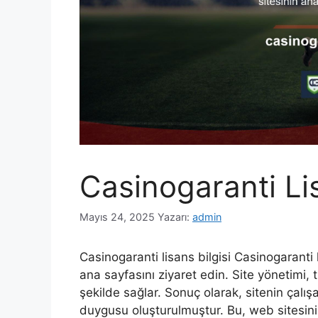
Casinogaranti Lis
Mayıs 24, 2025
Yazarı:
admin
Casinogaranti lisans bilgisi Casinogaranti 
ana sayfasını ziyaret edin. Site yönetimi, t
şekilde sağlar. Sonuç olarak, sitenin çalı
duygusu oluşturulmuştur. Bu, web sitesinin 