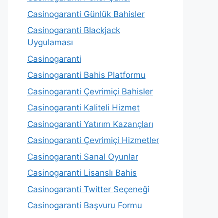
Casinogaranti Günlük Bahisler
Casinogaranti Blackjack
Uygulaması
Casinogaranti
Casinogaranti Bahis Platformu
Casinogaranti Çevrimiçi Bahisler
Casinogaranti Kaliteli Hizmet
Casinogaranti Yatırım Kazançları
Casinogaranti Çevrimiçi Hizmetler
Casinogaranti Sanal Oyunlar
Casinogaranti Lisanslı Bahis
Casinogaranti Twitter Seçeneği
Casinogaranti Başvuru Formu