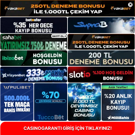
×
CASINOGARANTI GİRİŞ İÇİN TIKLAYINIZ!