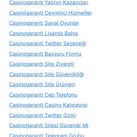
Casinogaranti Yatırım Kazançları
Casinogaranti Çevrimiçi Hizmetler
Casinogaranti Sanal Oyunlar
Casinogaranti Lisanslı Bahis
Casinogaranti Twitter Seçeneği
Casinogaranti Başvuru Formu
Casinogaranti Site Ziyareti
Casinogaranti Site Güvenilirliği
Casinogaranti Site Ürünleri
Casinogaranti Cep Telefonu
Casinogaranti Casino Kategorisi
Casinogaranti Twitter Girişi
Casinogaranti Sitesi Güvenilir Mi
Casinogaranti Telegram Grubu