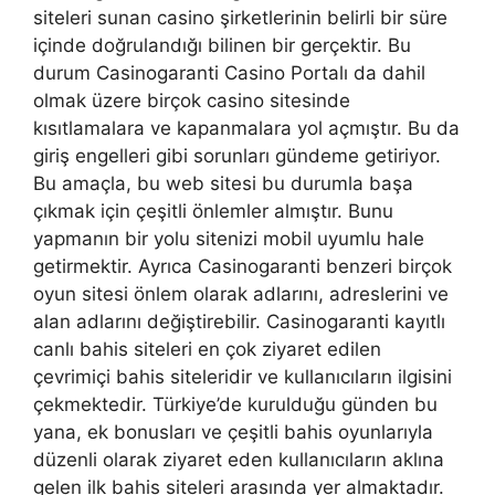
siteleri sunan casino şirketlerinin belirli bir süre
içinde doğrulandığı bilinen bir gerçektir. Bu
durum Casinogaranti Casino Portalı da dahil
olmak üzere birçok casino sitesinde
kısıtlamalara ve kapanmalara yol açmıştır. Bu da
giriş engelleri gibi sorunları gündeme getiriyor.
Bu amaçla, bu web sitesi bu durumla başa
çıkmak için çeşitli önlemler almıştır. Bunu
yapmanın bir yolu sitenizi mobil uyumlu hale
getirmektir. Ayrıca Casinogaranti benzeri birçok
oyun sitesi önlem olarak adlarını, adreslerini ve
alan adlarını değiştirebilir. Casinogaranti kayıtlı
canlı bahis siteleri en çok ziyaret edilen
çevrimiçi bahis siteleridir ve kullanıcıların ilgisini
çekmektedir. Türkiye’de kurulduğu günden bu
yana, ek bonusları ve çeşitli bahis oyunlarıyla
düzenli olarak ziyaret eden kullanıcıların aklına
gelen ilk bahis siteleri arasında yer almaktadır.