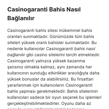
Casinogaranti Bahis Nasıl
Bağlanılır
Casinogaranti bahis sitesi mükemmel bahis
oranları sunmaktadır. Günümüzde tüm bahis
siteleri yüksek oranlı bahisler sunmaktadır. Bu
nedenle kullanıcılar
Casinogaranti bahis nasıl
bağlanılır
gibi casino sitelerini tercih etmektedir.
Casinogaranti yalnızca yüksek kazanma
şansınız olmakla kalmaz, aynı zamanda her
kullanıcının sunduğu etkinlikler aracılığıyla daha
yüksek bonuslar da alabilirsiniz. Bu fırsattan
yararlanmak için kullanıcıların Casinogaranti
bahis yapması gerekmektedir. Bahis sitelerinin
kullanıcıları sadece bir oyun seçerek bu işlemleri
gerçekleştirebilmektedirler. Oyunu daha az