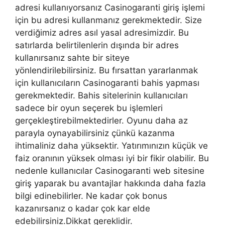
adresi kullanıyorsanız Casinogaranti giriş işlemi
için bu adresi kullanmanız gerekmektedir. Size
verdiğimiz adres asıl yasal adresimizdir. Bu
satırlarda belirtilenlerin dışında bir adres
kullanırsanız sahte bir siteye
yönlendirilebilirsiniz. Bu fırsattan yararlanmak
için kullanıcıların Casinogaranti bahis yapması
gerekmektedir. Bahis sitelerinin kullanıcıları
sadece bir oyun seçerek bu işlemleri
gerçekleştirebilmektedirler. Oyunu daha az
parayla oynayabilirsiniz çünkü kazanma
ihtimaliniz daha yüksektir. Yatırımınızın küçük ve
faiz oranının yüksek olması iyi bir fikir olabilir. Bu
nedenle kullanıcılar Casinogaranti web sitesine
giriş yaparak bu avantajlar hakkında daha fazla
bilgi edinebilirler. Ne kadar çok bonus
kazanırsanız o kadar çok kar elde
edebilirsiniz.Dikkat gereklidir.