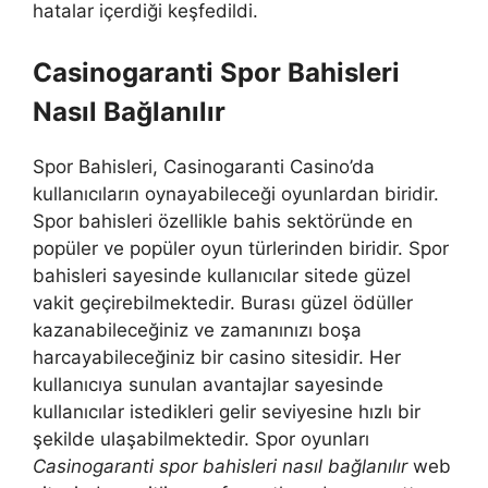
hatalar içerdiği keşfedildi.
Casinogaranti Spor Bahisleri
Nasıl Bağlanılır
Spor Bahisleri, Casinogaranti Casino’da
kullanıcıların oynayabileceği oyunlardan biridir.
Spor bahisleri özellikle bahis sektöründe en
popüler ve popüler oyun türlerinden biridir. Spor
bahisleri sayesinde kullanıcılar sitede güzel
vakit geçirebilmektedir. Burası güzel ödüller
kazanabileceğiniz ve zamanınızı boşa
harcayabileceğiniz bir casino sitesidir. Her
kullanıcıya sunulan avantajlar sayesinde
kullanıcılar istedikleri gelir seviyesine hızlı bir
şekilde ulaşabilmektedir. Spor oyunları
Casinogaranti spor bahisleri nasıl bağlanılır
web