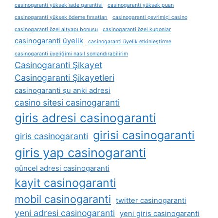
casinogaranti yüksek i̇ade garantisi
casinogaranti yüksek puan
casinogaranti yüksek ödeme fırsatları
casinogaranti çevrimiçi casino
casinogaranti özel altyapı bonusu
casinogaranti özel kuponlar
casinogaranti üyelik
casinogaranti üyelik etkinleştirme
casinogaranti üyeliğimi nasıl sonlandırabilirim
Casinogaranti Şikayet
Casinogaranti Şikayetleri
casinogaranti şu anki adresi
casino sitesi casinogaranti
giris adresi casinogaranti
girisi casinogaranti
giris casinogaranti
giris yap casinogaranti
güncel adresi casinogaranti
kayit casinogaranti
mobil casinogaranti
twitter casinogaranti
yeni adresi casinogaranti
yeni giris casinogaranti