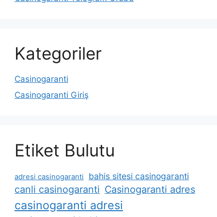
Kategoriler
Casinogaranti
Casinogaranti Giriş
Etiket Bulutu
bahis sitesi casinogaranti
adresi casinogaranti
canli casinogaranti
Casinogaranti adres
casinogaranti adresi