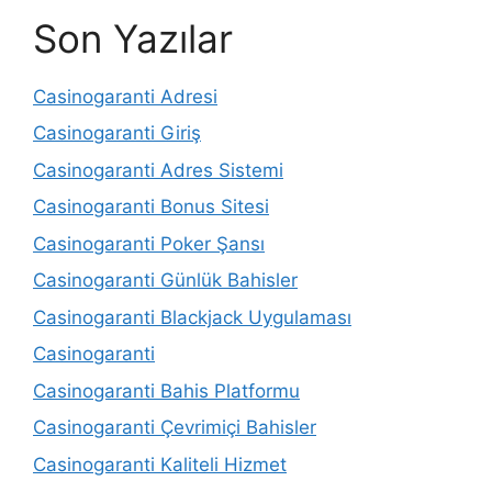
Son Yazılar
Casinogaranti Adresi
Casinogaranti Giriş
Casinogaranti Adres Sistemi
Casinogaranti Bonus Sitesi
Casinogaranti Poker Şansı
Casinogaranti Günlük Bahisler
Casinogaranti Blackjack Uygulaması
Casinogaranti
Casinogaranti Bahis Platformu
Casinogaranti Çevrimiçi Bahisler
Casinogaranti Kaliteli Hizmet