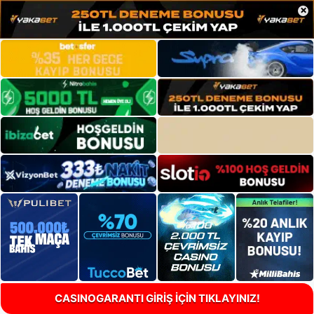
×
CASINOGARANTI GİRİŞ İÇİN TIKLAYINIZ!