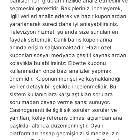
bahisleri için grupları titizlikle analiz etmesini ve
seçmesini gerektirir. Rakiplerinizi inceleyerek,
ilgili verileri analiz ederek ve hazır kuponlardan
yararlanarak süreci daha iyi anlayabilirsiniz.
Televizyon hizmeti şu anda size sunulan en
faydalı sistemdir. Canlı bahis kuponlarına
anında erişim sağlanmaktadır. Hazır özel
kuponları sosyal medyada çeşitli kaynaklardan
kolaylıkla bulabilirsiniz: Elbette kuponu
kullanmadan önce bazı analizler yapmak
önemlidir. Kuponun menşei ve kaynaklandığı
veriler detaylı bir şekilde incelenmelidir. Bu
sistem kullanıcılara karşılaştıkları sorulara
sorulmadan cevap verme şansı sunuyor.
Casinogaranti ile ilgili sık sorulan sorular ve
yanıtları, kolay referans olması açısından ana
başlıklar altında düzenlenmiştir. Oyun
platformları hesap geçmişinizi silmenize izin