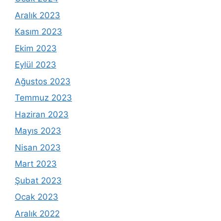
Aralık 2023
Kasım 2023
Ekim 2023
Eylül 2023
Ağustos 2023
Temmuz 2023
Haziran 2023
Mayıs 2023
Nisan 2023
Mart 2023
Şubat 2023
Ocak 2023
Aralık 2022