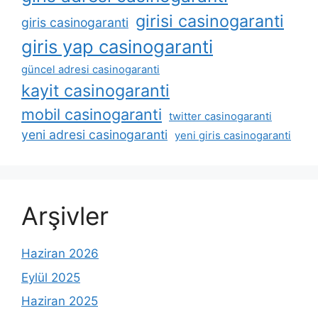
girisi casinogaranti
giris casinogaranti
giris yap casinogaranti
güncel adresi casinogaranti
kayit casinogaranti
mobil casinogaranti
twitter casinogaranti
yeni adresi casinogaranti
yeni giris casinogaranti
Arşivler
Haziran 2026
Eylül 2025
Haziran 2025