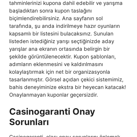
tahminlerinizi kupona dahil edebilir ve yarışma
başladıktan sonra kupon taslağını
biçimlendirebilirsiniz. Ana sayfanın sol
tarafında, şu anda indirilmeye hazır oyunların
kapsamlı bir listesini bulacaksınız. Sunulan
listeden istediğiniz yarışı seçtiğinizde aday
yarışlar ana ekranın ortasında belirgin bir
şekilde görüntülenecektir. Kupon şablonları,
adımların eklenmesini ve kaldırılmasını
kolaylaştırmak için net bir organizasyonla
tasarlanmıştır. Görsel açıdan çekici sistemimiz,
bahis deneyiminize ekstra bir heyecan katacak!
Onaylanmayan kuponlar geçersizdir.
Casinogaranti Onay
Sorunları