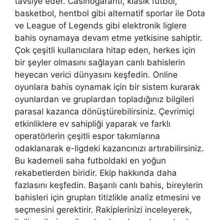
tavsiye eder. Casinogaranti, klasik futbol, ​​
basketbol, ​​hentbol gibi alternatif sporlar ile Dota
ve League of Legends gibi elektronik liglere
bahis oynamaya devam etme yetkisine sahiptir.
Çok çeşitli kullanıcılara hitap eden, herkes için
bir şeyler olmasını sağlayan canlı bahislerin
heyecan verici dünyasını keşfedin. Online
oyunlara bahis oynamak için bir sistem kurarak
oyunlardan ve gruplardan topladığınız bilgileri
parasal kazanca dönüştürebilirsiniz. Çevrimiçi
etkinliklere ev sahipliği yaparak ve farklı
operatörlerin çeşitli espor takımlarına
odaklanarak e-ligdeki kazancınızı artırabilirsiniz.
Bu kademeli saha futboldaki en yoğun
rekabetlerden biridir. Ekip hakkında daha
fazlasını keşfedin. Başarılı canlı bahis, bireylerin
bahisleri için grupları titizlikle analiz etmesini ve
seçmesini gerektirir. Rakiplerinizi inceleyerek,