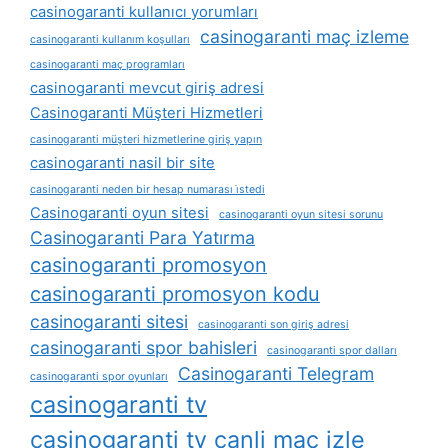
casinogaranti kullanıcı yorumları
casinogaranti maç izleme
casinogaranti kullanım koşulları
casinogaranti maç programları
casinogaranti mevcut giriş adresi
Casinogaranti Müşteri Hizmetleri
casinogaranti müşteri hizmetlerine giriş yapın
casinogaranti nasil bir site
casinogaranti neden bir hesap numarası i̇stedi
Casinogaranti oyun sitesi
casinogaranti oyun sitesi sorunu
Casinogaranti Para Yatırma
casinogaranti promosyon
casinogaranti promosyon kodu
casinogaranti sitesi
casinogaranti son giriş adresi
casinogaranti spor bahisleri
casinogaranti spor dalları
Casinogaranti Telegram
casinogaranti spor oyunları
casinogaranti tv
casinogaranti tv canli maç izle