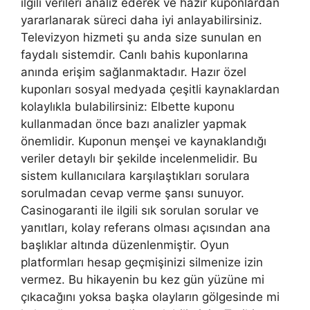
ilgili verileri analiz ederek ve hazır kuponlardan
yararlanarak süreci daha iyi anlayabilirsiniz.
Televizyon hizmeti şu anda size sunulan en
faydalı sistemdir. Canlı bahis kuponlarına
anında erişim sağlanmaktadır. Hazır özel
kuponları sosyal medyada çeşitli kaynaklardan
kolaylıkla bulabilirsiniz: Elbette kuponu
kullanmadan önce bazı analizler yapmak
önemlidir. Kuponun menşei ve kaynaklandığı
veriler detaylı bir şekilde incelenmelidir. Bu
sistem kullanıcılara karşılaştıkları sorulara
sorulmadan cevap verme şansı sunuyor.
Casinogaranti ile ilgili sık sorulan sorular ve
yanıtları, kolay referans olması açısından ana
başlıklar altında düzenlenmiştir. Oyun
platformları hesap geçmişinizi silmenize izin
vermez. Bu hikayenin bu kez gün yüzüne mi
çıkacağını yoksa başka olayların gölgesinde mi