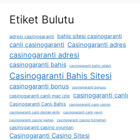
Etiket Bulutu
bahis sitesi casinogaranti
adresi casinogaranti
canli casinogaranti
Casinogaranti adres
casinogaranti adresi
casinogaranti bahis
casinogaranti bahis odaklı
Casinogaranti Bahis Sitesi
casinogaranti bonus
casinogaranti bonusu
casinogaranti canlı
casinogaranti canli maç izle
Casinogaranti Canlı Bahis
casinogaranti canlı casino
casinogaranti canlı destek ekibi
casinogaranti canlı yayın
casinogaranti casino games
casinogaranti casino hizmetleri
casinogaranti casino oyunları
Casinogaranti Casino Sitesi