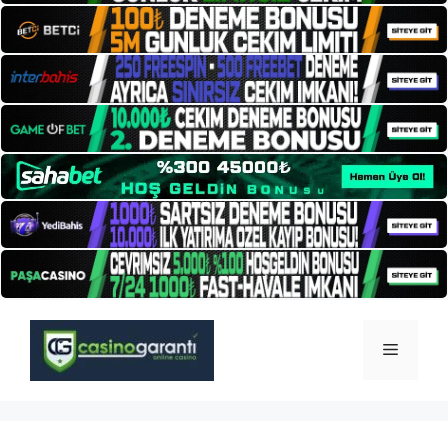
İçeriğe
atla
Menü