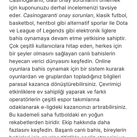
Casinogaranti, olası onay sorunlarını önlemek
için kuponunuzu derhal incelemenizi tavsiye
eder.
Casinogaranti onay sorunları
, klasik futbol,
​​basketbol, ​​hentbol gibi alternatif sporlar ile Dota
ve League of Legends gibi elektronik liglere
bahis oynamaya devam etme yetkisine sahiptir.
Çok çeşitli kullanıcılara hitap eden, herkes için
bir şeyler olmasını sağlayan canlı bahislerin
heyecan verici dünyasını keşfedin. Online
oyunlara bahis oynamak için bir sistem kurarak
oyunlardan ve gruplardan topladığınız bilgileri
parasal kazanca dönüştürebilirsiniz. Çevrimiçi
etkinliklere ev sahipliği yaparak ve farklı
operatörlerin çeşitli espor takımlarına
odaklanarak e-ligdeki kazancınızı artırabilirsiniz.
Bu kademeli saha futboldaki en yoğun
rekabetlerden biridir. Ekip hakkında daha
fazlasını keşfedin. Başarılı canlı bahis, bireylerin