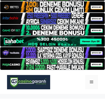
İçeriğe
atla
Menü