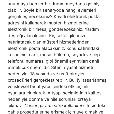
unutmaya benzer bir durum meydana gelmiş
olabilir. Böyle bir senaryoda hangi eylemleri
gerçekleştireceksiniz? Kayıtlı elektronik posta
adresini kullanarak müşteri hizmetlerine
elektronik bir mesaj göndereceksiniz. Yardım
desteği alacaksınız. Kişisel bilgilerinizi
hatırlatacak olan müşteri hizmetlerinden
elektronik posta alacaksınız. Konu satırındaki
kullanıcının adı, mesaj bölümü, soyadı ve cep
telefonu numarası gibi önemli ayrıntıları dahil
etmek çok önemlidir. Sitenin yasal hizmeti
nedeniyle, 18 yaşında ve üstü bireyler
prosedürleri gerçekleştirebilir. Bu, iyi tasarlanmış
ve işlevsel bir altyapı içindeki etkileşimli
oyunlara ek olarak. Altyapı seçimlerinin kalitesi
nedeniyle donma ve hile sorunları ortaya
çıkmaz.
Casinogaranti şifre kullanımı
sitesindeki
bahis prosedürlerine erişmek için üye olmak ve