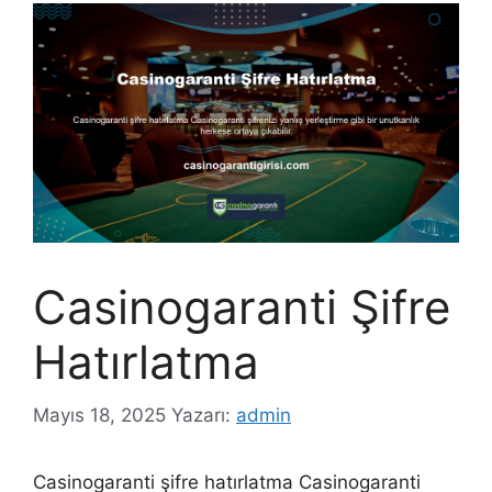
Casinogaranti Şifre
Hatırlatma
Mayıs 18, 2025
Yazarı:
admin
Casinogaranti şifre hatırlatma Casinogaranti