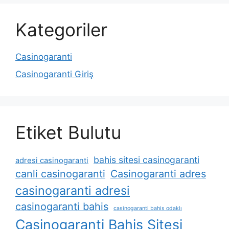
Kategoriler
Casinogaranti
Casinogaranti Giriş
Etiket Bulutu
bahis sitesi casinogaranti
adresi casinogaranti
canli casinogaranti
Casinogaranti adres
casinogaranti adresi
casinogaranti bahis
casinogaranti bahis odaklı
Casinogaranti Bahis Sitesi