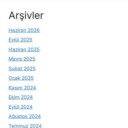
Arşivler
Haziran 2026
Eylül 2025
Haziran 2025
Mayıs 2025
Şubat 2025
Ocak 2025
Kasım 2024
Ekim 2024
Eylül 2024
Ağustos 2024
Temmuz 2024