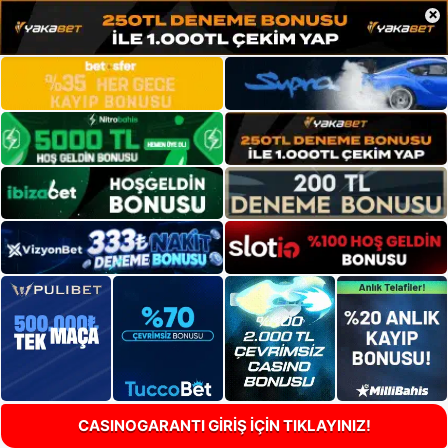
×
CASINOGARANTI GİRİŞ İÇİN TIKLAYINIZ!