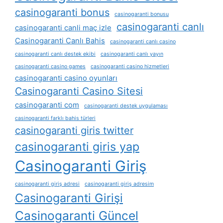
casinogaranti bonus
casinogaranti bonusu
casinogaranti canlı
casinogaranti canli maç izle
Casinogaranti Canlı Bahis
casinogaranti canlı casino
casinogaranti canlı destek ekibi
casinogaranti canlı yayın
casinogaranti casino games
casinogaranti casino hizmetleri
casinogaranti casino oyunları
Casinogaranti Casino Sitesi
casinogaranti com
casinogaranti destek uygulaması
casinogaranti farklı bahis türleri
casinogaranti giris twitter
casinogaranti giris yap
Casinogaranti Giriş
casinogaranti giriş adresi
casinogaranti giriş adresim
Casinogaranti Girişi
Casinogaranti Güncel