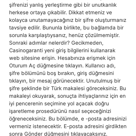
şifrenizi yanlış yerleştirme gibi bir unutkanlık
herkese ortaya çıkabilir. Dikkat etmeniz ve
kolayca unutamayacağınız bir şifre oluşturmanız
tavsiye edilir. Bununla birlikte, bu bağlamda bir
sorunla karşılaştıysanız, henüz çözülmemiştir.
Sonraki adımlar nelerdir? Gecikmeden,
Casinogaranti yeni giriş bilgilerini kullanarak
web sitesine erişin. Hesabınıza erişmek için
Oturum Aç düğmesine tıklayın. Kullanıcı adı,
şifre bölümünü boş bırakın, giriş düğmesini
tıklayın, bir mesaj görünecektir. Unutulmuş bir
şifre şeklinde bir Türk makalesi göreceksiniz. Bu
makaleyi okuyarak, sonuçta ihtiyaçlarınız için en
iyi pencerenin seçimine yol açacak doğru
işaretleme prosedürünü nasıl seçeceğinizi
öğreneceksiniz. Bu bölümde, e -posta adresinizi
vermeniz istenecektir. E-posta adresini girdikten
sonra Gönder düğmesini tıklayacaksınız.