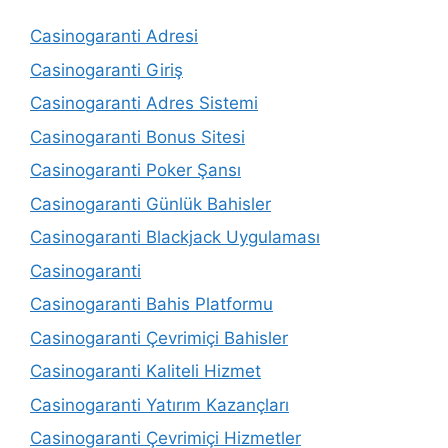
Casinogaranti Adresi
Casinogaranti Giriş
Casinogaranti Adres Sistemi
Casinogaranti Bonus Sitesi
Casinogaranti Poker Şansı
Casinogaranti Günlük Bahisler
Casinogaranti Blackjack Uygulaması
Casinogaranti
Casinogaranti Bahis Platformu
Casinogaranti Çevrimiçi Bahisler
Casinogaranti Kaliteli Hizmet
Casinogaranti Yatırım Kazançları
Casinogaranti Çevrimiçi Hizmetler