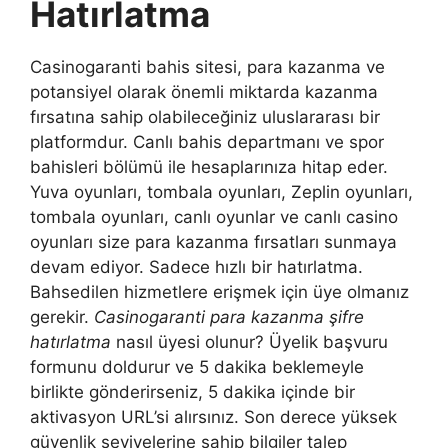
Hatırlatma
Casinogaranti bahis sitesi, para kazanma ve
potansiyel olarak önemli miktarda kazanma
fırsatına sahip olabileceğiniz uluslararası bir
platformdur. Canlı bahis departmanı ve spor
bahisleri bölümü ile hesaplarınıza hitap eder.
Yuva oyunları, tombala oyunları, Zeplin oyunları,
tombala oyunları, canlı oyunlar ve canlı casino
oyunları size para kazanma fırsatları sunmaya
devam ediyor. Sadece hızlı bir hatırlatma.
Bahsedilen hizmetlere erişmek için üye olmanız
gerekir.
Casinogaranti para kazanma şifre
hatırlatma
nasıl üyesi olunur? Üyelik başvuru
formunu doldurur ve 5 dakika beklemeyle
birlikte gönderirseniz, 5 dakika içinde bir
aktivasyon URL’si alırsınız. Son derece yüksek
güvenlik seviyelerine sahip bilgiler talep