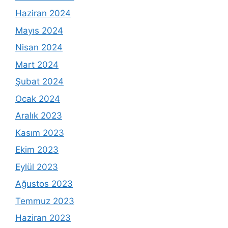
Haziran 2024
Mayıs 2024
Nisan 2024
Mart 2024
Şubat 2024
Ocak 2024
Aralık 2023
Kasım 2023
Ekim 2023
Eylül 2023
Ağustos 2023
Temmuz 2023
Haziran 2023