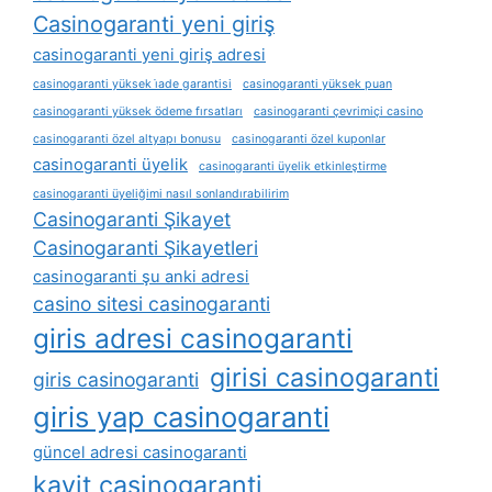
Casinogaranti yeni giriş
casinogaranti yeni giriş adresi
casinogaranti yüksek i̇ade garantisi
casinogaranti yüksek puan
casinogaranti yüksek ödeme fırsatları
casinogaranti çevrimiçi casino
casinogaranti özel altyapı bonusu
casinogaranti özel kuponlar
casinogaranti üyelik
casinogaranti üyelik etkinleştirme
casinogaranti üyeliğimi nasıl sonlandırabilirim
Casinogaranti Şikayet
Casinogaranti Şikayetleri
casinogaranti şu anki adresi
casino sitesi casinogaranti
giris adresi casinogaranti
girisi casinogaranti
giris casinogaranti
giris yap casinogaranti
güncel adresi casinogaranti
kayit casinogaranti