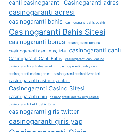
canli casinogaranti
Casinogaranti adres
casinogaranti adresi
casinogaranti bahis
casinogaranti bahis odaklı
Casinogaranti Bahis Sitesi
casinogaranti bonus
casinogaranti bonusu
casinogaranti canlı
casinogaranti canli maç izle
Casinogaranti Canlı Bahis
casinogaranti canlı casino
casinogaranti canlı destek ekibi
casinogaranti canlı yayın
casinogaranti casino games
casinogaranti casino hizmetleri
casinogaranti casino oyunları
Casinogaranti Casino Sitesi
casinogaranti com
casinogaranti destek uygulaması
casinogaranti farklı bahis türleri
casinogaranti giris twitter
casinogaranti giris yap