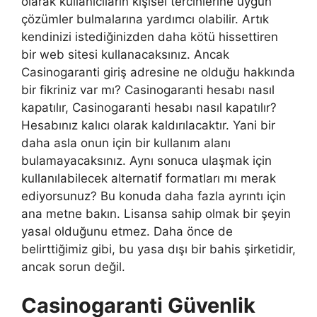
olarak kullanıcıların kişisel tercihlerine uygun
çözümler bulmalarına yardımcı olabilir. Artık
kendinizi istediğinizden daha kötü hissettiren
bir web sitesi kullanacaksınız. Ancak
Casinogaranti giriş adresine ne olduğu hakkında
bir fikriniz var mı? Casinogaranti hesabı nasıl
kapatılır, Casinogaranti hesabı nasıl kapatılır?
Hesabınız kalıcı olarak kaldırılacaktır. Yani bir
daha asla onun için bir kullanım alanı
bulamayacaksınız. Aynı sonuca ulaşmak için
kullanılabilecek alternatif formatları mı merak
ediyorsunuz? Bu konuda daha fazla ayrıntı için
ana metne bakın. Lisansa sahip olmak bir şeyin
yasal olduğunu etmez. Daha önce de
belirttiğimiz gibi, bu yasa dışı bir bahis şirketidir,
ancak sorun değil.
Casinogaranti Güvenlik