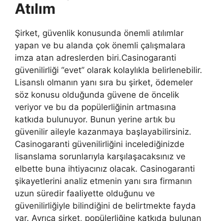
Atılım
Şirket, güvenlik konusunda önemli atılımlar
yapan ve bu alanda çok önemli çalışmalara
imza atan adreslerden biri.Casinogaranti
güvenilirliği “evet” olarak kolaylıkla belirlenebilir.
Lisanslı olmanın yanı sıra bu şirket, ödemeler
söz konusu olduğunda güvene de öncelik
veriyor ve bu da popülerliğinin artmasına
katkıda bulunuyor. Bunun yerine artık bu
güvenilir aileyle kazanmaya başlayabilirsiniz.
Casinogaranti güvenilirliğini incelediğinizde
lisanslama sorunlarıyla karşılaşacaksınız ve
elbette buna ihtiyacınız olacak. Casinogaranti
şikayetlerini analiz etmenin yanı sıra firmanın
uzun süredir faaliyette olduğunu ve
güvenilirliğiyle bilindiğini de belirtmekte fayda
var. Ayrıca şirket, popülerliğine katkıda bulunan