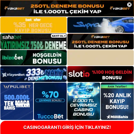
×
CASINOGARANTI GİRİŞ İÇİN TIKLAYINIZ!