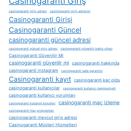
Casinogaranti Giriş
casinogaranti giriş adresi
casinogaranti giriş adresim
Casinogaranti Girişi
Casinogaranti Güncel
casinogaranti güncel adresi
casinogaranti güncel giriş adresi
casinogaranti güvenilir bahis sitesi
Casinogaranti Güvenilir Mi
casinogaranti güvenlir mi
casinogaranti hakkında
casinogaranti instagram
casinogaranti i̇ade garantisi
Casinogaranti kayıt
casinogaranti kaç oldu
casinogaranti kullanıcılar
casinogaranti kullanıcı memnuniyeti
casinogaranti kullanıcı yorumları
casinogaranti maç izleme
casinogaranti kullanım koşulları
casinogaranti maç programları
casinogaranti mevcut giriş adresi
Casinogaranti Müşteri Hizmetleri