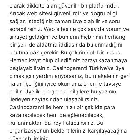
olarak dikkate alan güvenilir bir platformdur.
Ancak web sitesi güvenilirdir ve doğru bilgi
sağlar. İstediğiniz zaman üye olabilir ve soru
sorabilirsiniz. Web sitesine çok sayıda yorum ve
şikayet geldiğini ve bunların hiçbirinin herhangi
bir şekilde aldatma iddiasında bulunmadığını
unutmamak gerekir. Bu çok önemli bir husus.
Hemen kayıt olup dilediğiniz parayı kazanmaya
başlayabilirsiniz. Casinogaranti Türkiye’ye üye
olmak için yardım arıyorsanız, bu makalenin geri
kalan içeriğini iyice okumanız önemle tavsiye
edilir. Üyelik için gerekli bilgilere bu yazının
ilerleyen sayfasından ulaşabilirsiniz.
Casinogaranti ile hem hızlı bir şekilde para
kazanabilecek hem de eğlenebilecek,
kullanmaktan da keyif alacaksınız. Bu
organizasyonun beklentilerinizi karşılayacağına
güvenebilirsiniz.