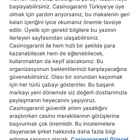
başlayabilirsiniz. Casinogaranti Türkiye’ye üye
olmak için yardım arıyorsanız, bu makalenin geri
kalan içeriğini iyice okumanız önemle tavsiye
edilir. Üyelik için gerekli bilgilere bu yazının
ilerleyen sayfasından ulaşabilirsiniz.
Casinogaranti ile hem hızlı bir şekilde para
kazanabilecek hem de eğlenebilecek,
kullanmaktan da keyif alacaksınız. Bu
organizasyonun beklentilerinizi karşılayacağına
güvenebilirsiniz. Olası bir sorundan kaçınmak
için her türlü çabayı gösterirler. Bu başarılı
markayı yeni dönemde siz değerli dostlarımızla
paylaşmanın heyecanını yaşıyoruz.
Casinogaranti güvenlik atılım
yasallığını
araştırırken casino meraklılarının görüşlerine
başvurmak çok önemlidir. Bu incelemelere
dayanarak şirket hakkında daha fazla bilgi
edinme şansınız olacak.
Casinogaranti Güncel