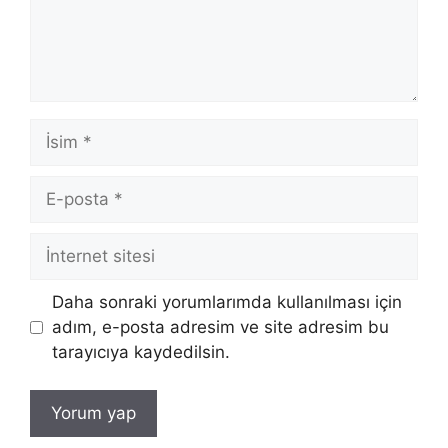
İsim
E-
posta
İnternet
sitesi
Daha sonraki yorumlarımda kullanılması için
adım, e-posta adresim ve site adresim bu
tarayıcıya kaydedilsin.