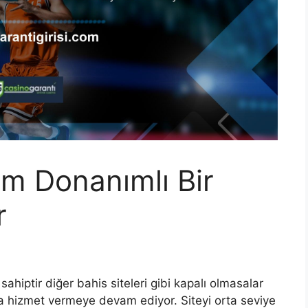
m Donanımlı Bir
r
ahiptir diğer bahis siteleri gibi kapalı olmasalar
a hizmet vermeye devam ediyor. Siteyi orta seviye