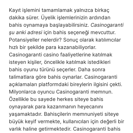
Kayıt işlemini tamamlamak yalnızca birkaç
dakika sürer. Üyelik işlemlerinizin ardından
bahis oynamaya başlayabilirsiniz.
Casinogaranti
şu anki adresi
için bahis seçeneği mevcuttur.
Potansiyeller nelerdir? Sonuç olarak katılımcılar
hızlı bir şekilde para kazanabiliyorlar.
Casinogaranti casino faaliyetlerine katılmak
isteyen kişiler, öncelikle katılmak istedikleri
bahis oyunu türünü seçerler. Daha sonra
talimatlara göre bahis oynarlar. Casinogaranti
açıklamaları platformdaki bireylerin ilgisini çekti.
Milyonlarca oyuncu Casinogaranti memnun.
Özellikle bu sayede herkes siteye bahis
oynayarak para kazanmanın heyecanını
yaşamaktadır. Bahisçilerin memnuniyeti siteye
büyük keyif vermekte, kullanıcıları için değerli bir
varlık haline getirmektedir. Casinogaranti bahis