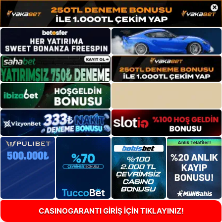
×
CASINOGARANTI GİRİŞ İÇİN TIKLAYINIZ!