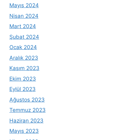
Mayıs 2024
Nisan 2024
Mart 2024
Şubat 2024
Ocak 2024
Aralık 2023
Kasım 2023
Ekim 2023
Eylül 2023
Ağustos 2023
Temmuz 2023
Haziran 2023
Mayıs 2023