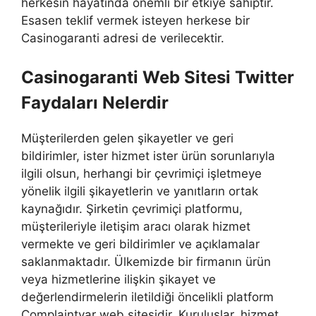
herkesin hayatında önemli bir etkiye sahiptir.
Esasen teklif vermek isteyen herkese bir
Casinogaranti adresi de verilecektir.
Casinogaranti Web Sitesi Twitter
Faydaları Nelerdir
Müşterilerden gelen şikayetler ve geri
bildirimler, ister hizmet ister ürün sorunlarıyla
ilgili olsun, herhangi bir çevrimiçi işletmeye
yönelik ilgili şikayetlerin ve yanıtların ortak
kaynağıdır. Şirketin çevrimiçi platformu,
müşterileriyle iletişim aracı olarak hizmet
vermekte ve geri bildirimler ve açıklamalar
saklanmaktadır. Ülkemizde bir firmanın ürün
veya hizmetlerine ilişkin şikayet ve
değerlendirmelerin iletildiği öncelikli platform
Complaintvar web sitesidir. Kuruluşlar, hizmet