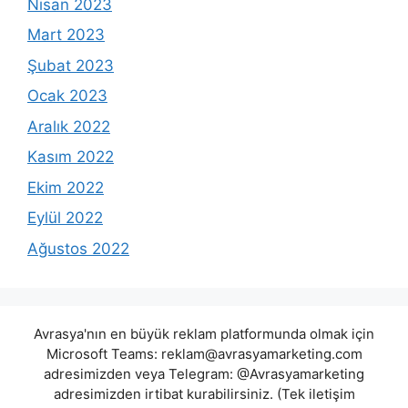
Nisan 2023
Mart 2023
Şubat 2023
Ocak 2023
Aralık 2022
Kasım 2022
Ekim 2022
Eylül 2022
Ağustos 2022
Avrasya'nın en büyük reklam platformunda olmak için
Microsoft Teams:
reklam@avrasyamarketing.com
adresimizden veya Telegram: @Avrasyamarketing
adresimizden irtibat kurabilirsiniz. (Tek iletişim