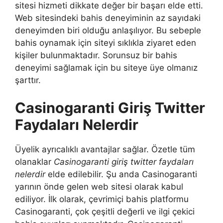
sitesi hizmeti dikkate değer bir başarı elde etti.
Web sitesindeki bahis deneyiminin az sayıdaki
deneyimden biri olduğu anlaşılıyor. Bu sebeple
bahis oynamak için siteyi sıklıkla ziyaret eden
kişiler bulunmaktadır. Sorunsuz bir bahis
deneyimi sağlamak için bu siteye üye olmanız
şarttır.
Casinogaranti Giriş Twitter
Faydaları Nelerdir
Üyelik ayrıcalıklı avantajlar sağlar. Özetle tüm
olanaklar
Casinogaranti giriş twitter faydaları
nelerdir
elde edilebilir. Şu anda Casinogaranti
yarının önde gelen web sitesi olarak kabul
ediliyor. İlk olarak, çevrimiçi bahis platformu
Casinogaranti, çok çeşitli değerli ve ilgi çekici