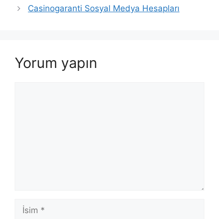
Casinogaranti Sosyal Medya Hesapları
Yorum yapın
Yorum
İsim