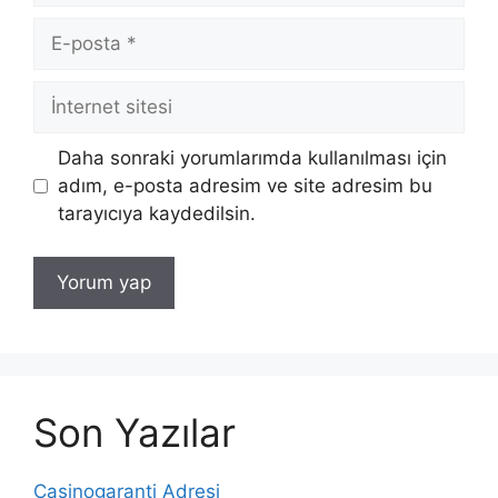
E-
posta
İnternet
sitesi
Daha sonraki yorumlarımda kullanılması için
adım, e-posta adresim ve site adresim bu
tarayıcıya kaydedilsin.
Son Yazılar
Casinogaranti Adresi