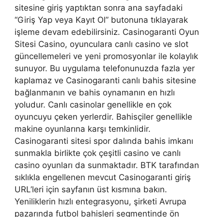
sitesine giriş yaptıktan sonra ana sayfadaki
“Giriş Yap veya Kayıt Ol” butonuna tıklayarak
işleme devam edebilirsiniz. Casinogaranti Oyun
Sitesi Casino, oyunculara canlı casino ve slot
güncellemeleri ve yeni promosyonlar ile kolaylık
sunuyor. Bu uygulama telefonunuzda fazla yer
kaplamaz ve Casinogaranti canlı bahis sitesine
bağlanmanın ve bahis oynamanın en hızlı
yoludur. Canlı casinolar genellikle en çok
oyuncuyu çeken yerlerdir. Bahisçiler genellikle
makine oyunlarına karşı temkinlidir.
Casinogaranti sitesi spor dalında bahis imkanı
sunmakla birlikte çok çeşitli casino ve canlı
casino oyunları da sunmaktadır. BTK tarafından
sıklıkla engellenen mevcut Casinogaranti giriş
URL’leri için sayfanın üst kısmına bakın.
Yeniliklerin hızlı entegrasyonu, şirketi Avrupa
pazarında futbol bahisleri segmentinde ön