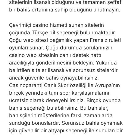
sitelerinin lisanslı olduğunu ve tamamen şeffaf
bir bahis ortamına sahip olduğunu unutmayın.
Çevrimiçi casino hizmeti sunan sitelerin
çoğunda Türkçe dil seçeneği bulunmaktadır.
Çoğu web sitesi bağımlılık yapan Fransız ruleti
oyunları sunar. Çoğu durumda sorularınızın
casino web sitesinin canlı destek hattı
aracılığıyla gönderilmesini bekleyin. Yukarıda
belirtilen siteler lisanslı ve sorunsuz sitelerdir
ancak güvenle bahis oynayabilirsiniz.
Casinogaranti Canlı Skor özelliği ile Avrupa’nın
birçok yerindeki tüm spor karşılaşmalarını
ücretsiz olarak deneyebilirsiniz. Birçok oyunda
bahis seçeneği bulabilirsiniz. Bu bahisler,
bahisçilerin müşterilerine farklı zamanlarda
sunduğu bonuslardır. Sorunsuz bahis oynamak
için güvenilir bir altyapı seçeneği ile sunulan bir