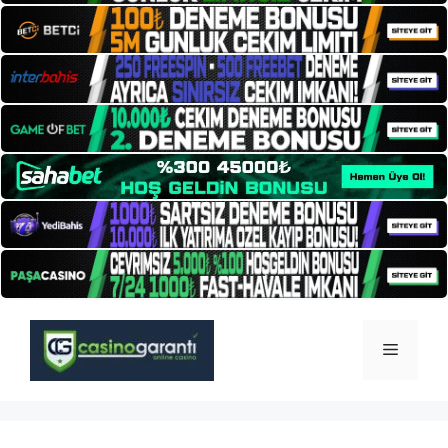
İçeriğe
atla
Menü