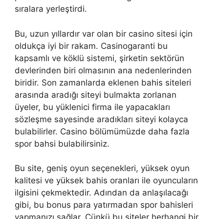
sıralara yerleştirdi.
Bu, uzun yıllardır var olan bir casino sitesi için
oldukça iyi bir rakam. Casinogaranti bu
kapsamlı ve köklü sistemi, şirketin sektörün
devlerinden biri olmasının ana nedenlerinden
biridir. Son zamanlarda eklenen bahis siteleri
arasında aradığı siteyi bulmakta zorlanan
üyeler, bu yüklenici firma ile yapacakları
sözleşme sayesinde aradıkları siteyi kolayca
bulabilirler. Casino bölümümüzde daha fazla
spor bahsi bulabilirsiniz.
Bu site, geniş oyun seçenekleri, yüksek oyun
kalitesi ve yüksek bahis oranları ile oyuncuların
ilgisini çekmektedir. Adından da anlaşılacağı
gibi, bu bonus para yatırmadan spor bahisleri
yapmanızı sağlar. Çünkü bu siteler herhangi bir