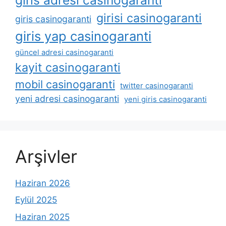
girisi casinogaranti
giris casinogaranti
giris yap casinogaranti
güncel adresi casinogaranti
kayit casinogaranti
mobil casinogaranti
twitter casinogaranti
yeni adresi casinogaranti
yeni giris casinogaranti
Arşivler
Haziran 2026
Eylül 2025
Haziran 2025