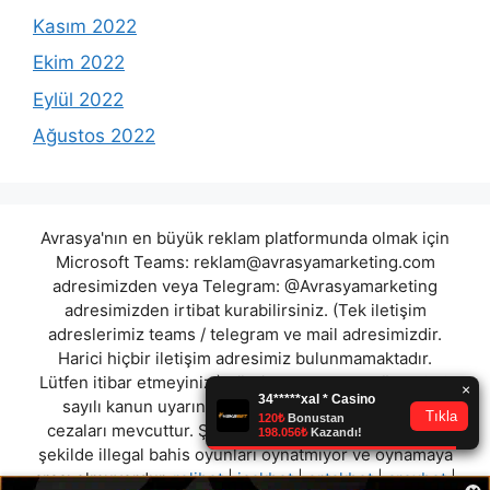
Kasım 2022
Ekim 2022
Eylül 2022
Ağustos 2022
Avrasya'nın en büyük reklam platformunda olmak için
Microsoft Teams:
reklam@avrasyamarketing.com
adresimizden veya Telegram: @Avrasyamarketing
adresimizden irtibat kurabilirsiniz. (Tek iletişim
adreslerimiz teams / telegram ve mail adresimizdir.
Harici hiçbir iletişim adresimiz bulunmamaktadır.
Lütfen itibar etmeyiniz.) Türkiye yasalarına göre 7258
sayılı kanun uyarınca yasa dışı bahis oynamanın
cezaları mevcuttur. Şu an bulunduğunuz site hiç bir
şekilde illegal bahis oyunları oynatmıyor ve oynamaya
aracı olmuyordur.
rolibet
|
jackbet
|
ortakbet
|
arexbet
|