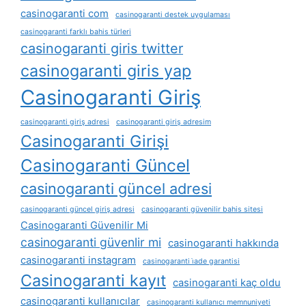
casinogaranti com
casinogaranti destek uygulaması
casinogaranti farklı bahis türleri
casinogaranti giris twitter
casinogaranti giris yap
Casinogaranti Giriş
casinogaranti giriş adresi
casinogaranti giriş adresim
Casinogaranti Girişi
Casinogaranti Güncel
casinogaranti güncel adresi
casinogaranti güncel giriş adresi
casinogaranti güvenilir bahis sitesi
Casinogaranti Güvenilir Mi
casinogaranti güvenlir mi
casinogaranti hakkında
casinogaranti instagram
casinogaranti i̇ade garantisi
Casinogaranti kayıt
casinogaranti kaç oldu
casinogaranti kullanıcılar
casinogaranti kullanıcı memnuniyeti