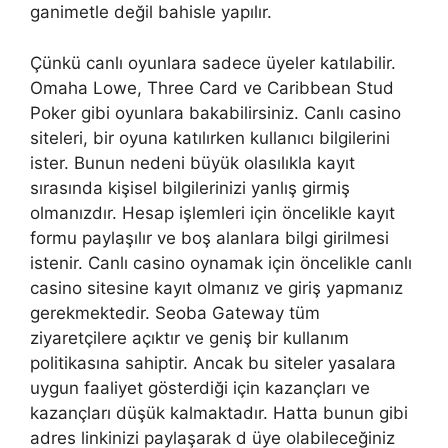
ganimetle değil bahisle yapılır.
Çünkü canlı oyunlara sadece üyeler katılabilir.
Omaha Lowe, Three Card ve Caribbean Stud
Poker gibi oyunlara bakabilirsiniz. Canlı casino
siteleri, bir oyuna katılırken kullanıcı bilgilerini
ister. Bunun nedeni büyük olasılıkla kayıt
sırasında kişisel bilgilerinizi yanlış girmiş
olmanızdır. Hesap işlemleri için öncelikle kayıt
formu paylaşılır ve boş alanlara bilgi girilmesi
istenir. Canlı casino oynamak için öncelikle canlı
casino sitesine kayıt olmanız ve giriş yapmanız
gerekmektedir. Seoba Gateway tüm
ziyaretçilere açıktır ve geniş bir kullanım
politikasına sahiptir. Ancak bu siteler yasalara
uygun faaliyet gösterdiği için kazançları ve
kazançları düşük kalmaktadır. Hatta bunun gibi
adres linkinizi paylaşarak ⅾ üye olabileceğiniz