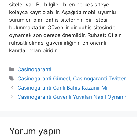
siteler var. Bu bilgileri bilen herkes siteye
kolayca kayıt olabilir. Aşağıda mobil uyumlu
sürümleri olan bahis sitelerinin bir listesi
bulunmaktadır. Güvenilir bir bahis sitesinde
oynamak son derece önemlidir. Ruhsat: Ofisin
ruhsatlı olması güvenilirliğinin en önemli
kanıtlarından biridir.
Kategoriler
Casinogaranti
Etiketler
Casinogaranti Güncel
,
Casinogaranti Twitter
Yazı
Casinogaranti Canlı Bahis Kazanır Mı
dolaşımı
Casinogaranti Güvenli Yuvaları Nasıl Oynanır
Yorum yapın