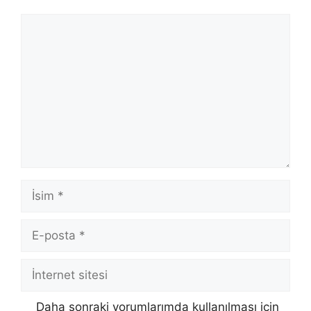
Yorum
İsim
E-
posta
İnternet
sitesi
Daha sonraki yorumlarımda kullanılması için