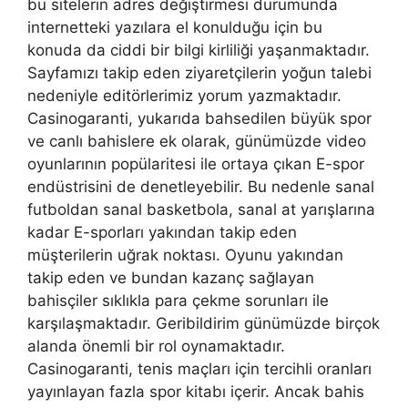
bu sitelerin adres değiştirmesi durumunda
internetteki yazılara el konulduğu için bu
konuda da ciddi bir bilgi kirliliği yaşanmaktadır.
Sayfamızı takip eden ziyaretçilerin yoğun talebi
nedeniyle editörlerimiz yorum yazmaktadır.
Casinogaranti, yukarıda bahsedilen büyük spor
ve canlı bahislere ek olarak, günümüzde video
oyunlarının popülaritesi ile ortaya çıkan E-spor
endüstrisini de denetleyebilir. Bu nedenle sanal
futboldan sanal basketbola, sanal at yarışlarına
kadar E-sporları yakından takip eden
müşterilerin uğrak noktası. Oyunu yakından
takip eden ve bundan kazanç sağlayan
bahisçiler sıklıkla para çekme sorunları ile
karşılaşmaktadır. Geribildirim günümüzde birçok
alanda önemli bir rol oynamaktadır.
Casinogaranti, tenis maçları için tercihli oranları
yayınlayan fazla spor kitabı içerir. Ancak bahis