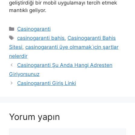
geliştirdiği bir mobil uygulamayı tercih etmek
mantıklı geliyor.
Kategoriler
Casinogaranti
Etiketler
casinogaranti bahis
,
Casinogaranti Bahis
Sitesi
,
casinogaranti üye olmamak i̇çin şartlar
nelerdir
Yazı
Casinogaranti Şu Anda Hangi Adresten
dolaşımı
Giriyorsunuz
Casinogaranti Giriş Linki
Yorum yapın
Yorum