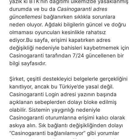
yazık ki BTK’nın dağıtımı ülkemizde yasaklanmış
durumda ve bu da
Casinogaranti adres
güncellemesi
bağlanırken sıklıkla sorunlara
neden oluyor. Ağdaki bilgilerin güncel ve doğru
olmaması oyuncuları kesinlikle rahatsız
ediyor.Bu sayfa, erişimi kapatırken adres
değişikliği nedeniyle bahisleri kaybetmemek için
Casinogaranti tarafından 7/24 güncellenen bir
bilgi sayfasıdır.
Şirket, çeşitli destekleyici belgelerle gerçekliğini
kanıtlıyor, ancak bu Türkiye’de yasal değil.
Casinogaranti Login adresi yazının başında
açıklanan sebeplerden dolayı bloke edilmiş
olabilir. Sistemin yaygınlığı nedeniyle
Casinogaranti oturumlarına erişimi kalıcı olarak
askıya alın. Sık bağlantı değişikliğinden dolayı
“Casinogaranti bağlanılamıyor” gibi yorumlar