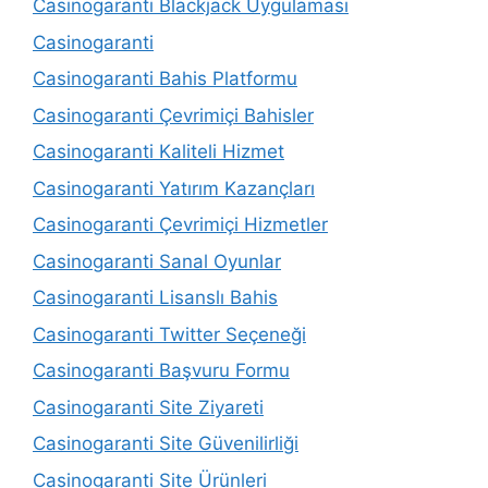
Casinogaranti Blackjack Uygulaması
Casinogaranti
Casinogaranti Bahis Platformu
Casinogaranti Çevrimiçi Bahisler
Casinogaranti Kaliteli Hizmet
Casinogaranti Yatırım Kazançları
Casinogaranti Çevrimiçi Hizmetler
Casinogaranti Sanal Oyunlar
Casinogaranti Lisanslı Bahis
Casinogaranti Twitter Seçeneği
Casinogaranti Başvuru Formu
Casinogaranti Site Ziyareti
Casinogaranti Site Güvenilirliği
Casinogaranti Site Ürünleri