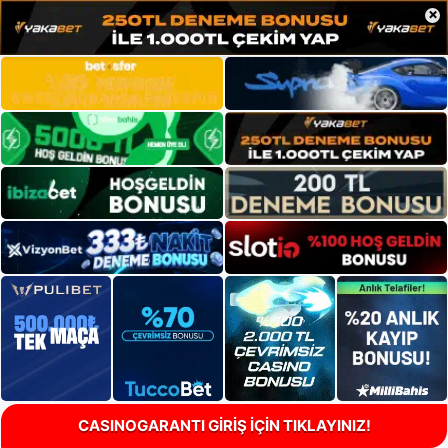
×
CASINOGARANTI GİRİŞ İÇİN TIKLAYINIZ!