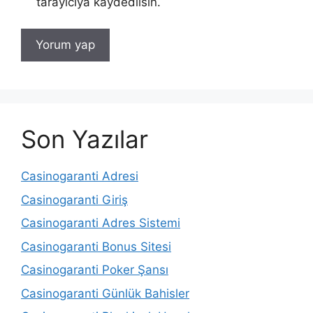
tarayıcıya kaydedilsin.
Son Yazılar
Casinogaranti Adresi
Casinogaranti Giriş
Casinogaranti Adres Sistemi
Casinogaranti Bonus Sitesi
Casinogaranti Poker Şansı
Casinogaranti Günlük Bahisler