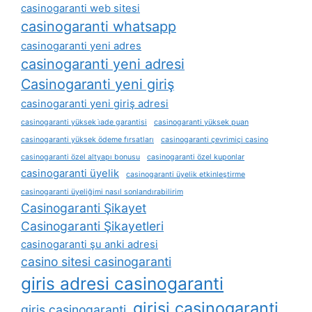
casinogaranti web sitesi
casinogaranti whatsapp
casinogaranti yeni adres
casinogaranti yeni adresi
Casinogaranti yeni giriş
casinogaranti yeni giriş adresi
casinogaranti yüksek i̇ade garantisi
casinogaranti yüksek puan
casinogaranti yüksek ödeme fırsatları
casinogaranti çevrimiçi casino
casinogaranti özel altyapı bonusu
casinogaranti özel kuponlar
casinogaranti üyelik
casinogaranti üyelik etkinleştirme
casinogaranti üyeliğimi nasıl sonlandırabilirim
Casinogaranti Şikayet
Casinogaranti Şikayetleri
casinogaranti şu anki adresi
casino sitesi casinogaranti
giris adresi casinogaranti
girisi casinogaranti
giris casinogaranti