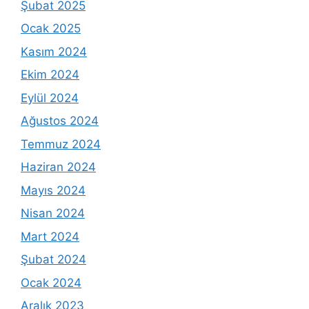
Şubat 2025
Ocak 2025
Kasım 2024
Ekim 2024
Eylül 2024
Ağustos 2024
Temmuz 2024
Haziran 2024
Mayıs 2024
Nisan 2024
Mart 2024
Şubat 2024
Ocak 2024
Aralık 2023