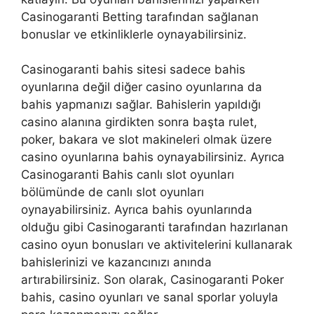
Casinogaranti Betting tarafından sağlanan
bonuslar ve etkinliklerle oynayabilirsiniz.
Casinogaranti bahis sitesi sadece bahis
oyunlarına değil diğer casino oyunlarına da
bahis yapmanızı sağlar. Bahislerin yapıldığı
casino alanına girdikten sonra başta rulet,
poker, bakara ve slot makineleri olmak üzere
casino oyunlarına bahis oynayabilirsiniz. Ayrıca
Casinogaranti Bahis canlı slot oyunları
bölümünde de canlı slot oyunları
oynayabilirsiniz. Ayrıca bahis oyunlarında
olduğu gibi Casinogaranti tarafından hazırlanan
casino oyun bonusları ve aktivitelerini kullanarak
bahislerinizi ve kazancınızı anında
artırabilirsiniz. Son olarak, Casinogaranti Poker
bahis, casino oyunları ve sanal sporlar yoluyla