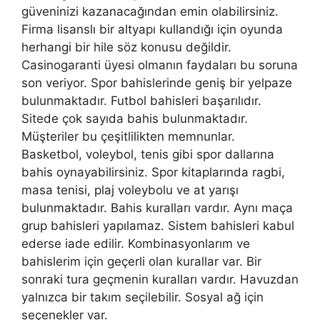
güveninizi kazanacağından emin olabilirsiniz.
Firma lisanslı bir altyapı kullandığı için oyunda
herhangi bir hile söz konusu değildir.
Casinogaranti üyesi olmanın faydaları bu soruna
son veriyor. Spor bahislerinde geniş bir yelpaze
bulunmaktadır. Futbol bahisleri başarılıdır.
Sitede çok sayıda bahis bulunmaktadır.
Müşteriler bu çeşitlilikten memnunlar.
Basketbol, ​​voleybol, tenis gibi spor dallarına
bahis oynayabilirsiniz. Spor kitaplarında ragbi,
masa tenisi, plaj voleybolu ve at yarışı
bulunmaktadır. Bahis kuralları vardır. Aynı maça
grup bahisleri yapılamaz. Sistem bahisleri kabul
ederse iade edilir. Kombinasyonlarım ve
bahislerim için geçerli olan kurallar var. Bir
sonraki tura geçmenin kuralları vardır. Havuzdan
yalnızca bir takım seçilebilir. Sosyal ağ için
seçenekler var.