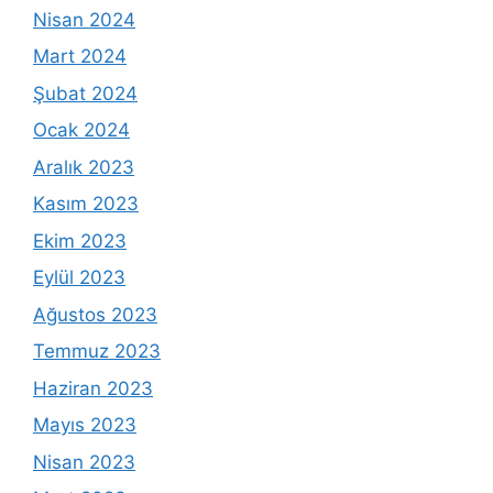
Nisan 2024
Mart 2024
Şubat 2024
Ocak 2024
Aralık 2023
Kasım 2023
Ekim 2023
Eylül 2023
Ağustos 2023
Temmuz 2023
Haziran 2023
Mayıs 2023
Nisan 2023