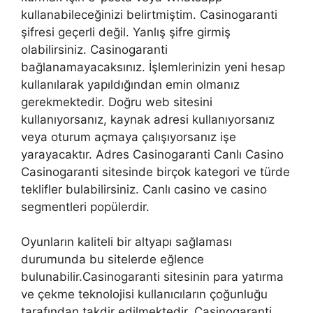
kullanabileceğinizi belirtmiştim. Casinogaranti
şifresi geçerli değil. Yanlış şifre girmiş
olabilirsiniz. Casinogaranti
bağlanamayacaksınız. İşlemlerinizin yeni hesap
kullanılarak yapıldığından emin olmanız
gerekmektedir. Doğru web sitesini
kullanıyorsanız, kaynak adresi kullanıyorsanız
veya oturum açmaya çalışıyorsanız işe
yarayacaktır. Adres Casinogaranti Canlı Casino
Casinogaranti sitesinde birçok kategori ve türde
teklifler bulabilirsiniz. Canlı casino ve casino
segmentleri popülerdir.
Oyunların kaliteli bir altyapı sağlaması
durumunda bu sitelerde eğlence
bulunabilir.Casinogaranti sitesinin para yatırma
ve çekme teknolojisi kullanıcıların çoğunluğu
tarafından takdir edilmektedir. Casinogaranti