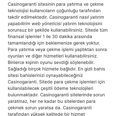
Casinogaranti sitesinin para yatırma ve çekme
teknolojisi kullanıcıların çoğunluğu tarafından
takdir edilmektedir.
Casinogaranti nasıl yatırım
yapabilirim web yöneticisi
yatırım teknolojisini
sorunsuz bir şekilde kullanabilirsiniz. Sitede tüm
finansal işlemler 1 ile 30 dakika arasında
tamamlandığı için beklemenize gerek yoktur.
Para yatırma veya çekme işlemi yaptıktan sonra
oyunları ve diğer hizmetleri kullanabilirsiniz.
Binlerce kişinin oyunu sevdiği söylenebilir.
Sağladığı birçok hizmete bağlıdır. En gizli bahis
sitesi bahislerinizi oynayabileceğiniz
Casinogaranti. Sitede para çekme işlemleri için
kullanılabilecek çeşitli ödeme teknolojileri
bulunmaktadır. Casinogaranti sitelerinde sorun
yaratmaz, her ne kadar bu sitelerden para
çekmek sorun yaratsa da. Casinogaranti
tarafından yüksek kalitede bir hizmet