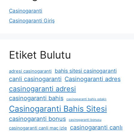
Casinogaranti
Casinogaranti Giriş
Etiket Bulutu
bahis sitesi casinogaranti
adresi casinogaranti
canli casinogaranti
Casinogaranti adres
casinogaranti adresi
casinogaranti bahis
casinogaranti bahis odaklı
Casinogaranti Bahis Sitesi
casinogaranti bonus
casinogaranti bonusu
casinogaranti canlı
casinogaranti canli maç izle