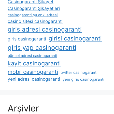
Casinogaranti Şikayet
Casinogaranti Şikayetleri
casinogaranti şu anki adresi
casino sitesi casinogaranti
giris adresi casinogaranti
girisi casinogaranti
giris casinogaranti
giris yap casinogaranti
güncel adresi casinogaranti
kayit casinogaranti
mobil casinogaranti
twitter casinogaranti
yeni adresi casinogaranti
yeni giris casinogaranti
Arşivler