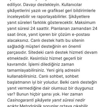
ediliyor. Davayı destekleyin. Kullanıcılar
şikâyetlerini yazılı ve grafiksel geri bildirimlerle
inceleyebilir ve raporlayabilirler. Şikâyetlere
yanıt süreleri farklılık gösterecektir. Maksimum
yanıt süresi 24 saattir. Planlanan zamandan 24
saat önce, yanıt içeren bir çözüm e-postası
alacaksınız. Canlı destek hattı bu sitenin
sağladığı müşteri desteğinin en önemli
parçasıdır. Sitedeki canlı destek hizmeti devam
etmektedir. Kesintisiz hizmet geçerli bir
kavramdır. İşlemi dilediğiniz zaman
tamamlayabilirsiniz. Yeni giriş adresini
kullanabilirsiniz. Canlı sohbet, sohbet
başlatmanın iyi bir yoludur. Belki canlı desteğin
yanıt vermediğine dair olumsuz bir duygunuz
var? Bunun hiçbir şansı yok. Her zaman
Casinogaranti şikâyete yanıt süresi nedir
açıktır.Metodolojik sorunlar ortaya çıkabilir.