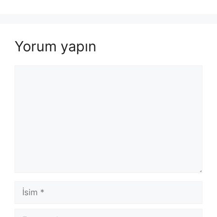
Yorum yapın
Yorum
İsim
E-