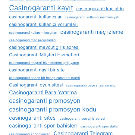
Casinogaranti kayıt
casinogaranti kaç oldu
casinogaranti kullanıcılar
casinogaranti kullanıcı memnuniyeti
casinogaranti kullanıcı yorumları
casinogaranti maç izleme
casinogaranti kullanım koşulları
casinogaranti maç programları
casinogaranti mevcut giriş adresi
Casinogaranti Müşteri Hizmetleri
casinogaranti müşteri hizmetlerine giriş yapın
casinogaranti nasil bir site
casinogaranti neden bir hesap numarası i̇stedi
Casinogaranti oyun sitesi
casinogaranti oyun sitesi sorunu
Casinogaranti Para Yatırma
casinogaranti promosyon
casinogaranti promosyon kodu
casinogaranti sitesi
casinogaranti son giriş adresi
casinogaranti spor bahisleri
casinogaranti spor dalları
Casinogaranti Telegram
casinogaranti spor oyunları