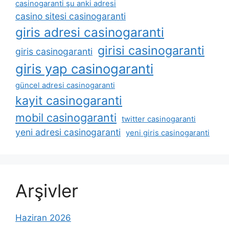
casinogaranti şu anki adresi
casino sitesi casinogaranti
giris adresi casinogaranti
girisi casinogaranti
giris casinogaranti
giris yap casinogaranti
güncel adresi casinogaranti
kayit casinogaranti
mobil casinogaranti
twitter casinogaranti
yeni adresi casinogaranti
yeni giris casinogaranti
Arşivler
Haziran 2026