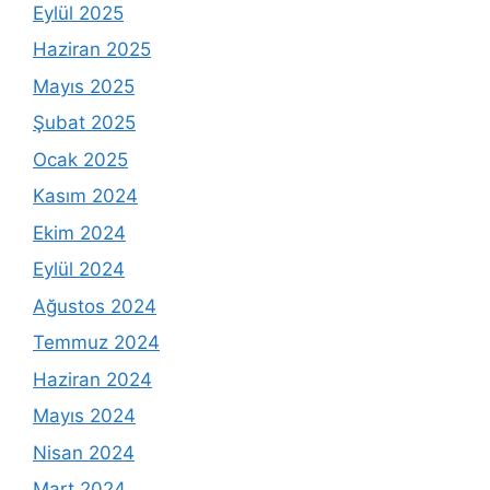
Eylül 2025
Haziran 2025
Mayıs 2025
Şubat 2025
Ocak 2025
Kasım 2024
Ekim 2024
Eylül 2024
Ağustos 2024
Temmuz 2024
Haziran 2024
Mayıs 2024
Nisan 2024
Mart 2024