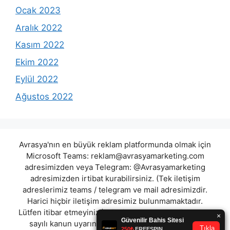
Ocak 2023
Aralık 2022
Kasım 2022
Ekim 2022
Eylül 2022
Ağustos 2022
Avrasya'nın en büyük reklam platformunda olmak için
Microsoft Teams:
reklam@avrasyamarketing.com
adresimizden veya Telegram: @Avrasyamarketing
adresimizden irtibat kurabilirsiniz. (Tek iletişim
adreslerimiz teams / telegram ve mail adresimizdir.
Harici hiçbir iletişim adresimiz bulunmamaktadır.
Lütfen itibar etmeyiniz.) Türkiye yasalarına göre 7258
sayılı kanun uyarınca yasa dışı bahis oynamanın