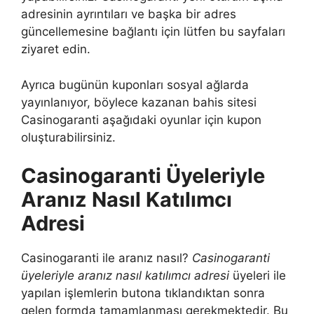
adresinin ayrıntıları ve başka bir adres
güncellemesine bağlantı için lütfen bu sayfaları
ziyaret edin.
Ayrıca bugünün kuponları sosyal ağlarda
yayınlanıyor, böylece kazanan bahis sitesi
Casinogaranti aşağıdaki oyunlar için kupon
oluşturabilirsiniz.
Casinogaranti Üyeleriyle
Aranız Nasıl Katılımcı
Adresi
Casinogaranti ile aranız nasıl?
Casinogaranti
üyeleriyle aranız nasıl katılımcı adresi
üyeleri ile
yapılan işlemlerin butona tıklandıktan sonra
gelen formda tamamlanması gerekmektedir. Bu