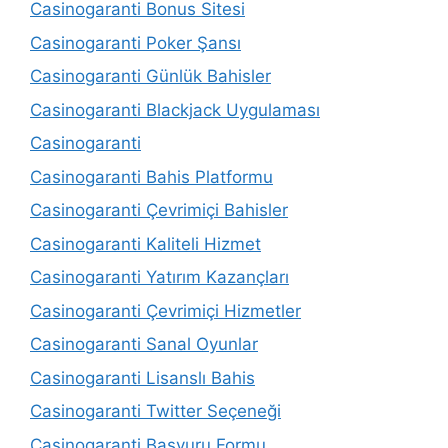
Casinogaranti Bonus Sitesi
Casinogaranti Poker Şansı
Casinogaranti Günlük Bahisler
Casinogaranti Blackjack Uygulaması
Casinogaranti
Casinogaranti Bahis Platformu
Casinogaranti Çevrimiçi Bahisler
Casinogaranti Kaliteli Hizmet
Casinogaranti Yatırım Kazançları
Casinogaranti Çevrimiçi Hizmetler
Casinogaranti Sanal Oyunlar
Casinogaranti Lisanslı Bahis
Casinogaranti Twitter Seçeneği
Casinogaranti Başvuru Formu