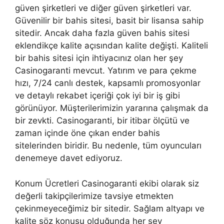
güven şirketleri ve diğer güven şirketleri var.
Güvenilir bir bahis sitesi, basit bir lisansa sahip
sitedir. Ancak daha fazla güven bahis sitesi
eklendikçe kalite açısından kalite değişti. Kaliteli
bir bahis sitesi için ihtiyacınız olan her şey
Casinogaranti mevcut. Yatırım ve para çekme
hızı, 7/24 canlı destek, kapsamlı promosyonlar
ve detaylı rekabet içeriği çok iyi bir iş gibi
görünüyor. Müşterilerimizin yararına çalışmak da
bir zevkti. Casinogaranti, bir itibar ölçütü ve
zaman içinde öne çıkan ender bahis
sitelerinden biridir. Bu nedenle, tüm oyuncuları
denemeye davet ediyoruz.
Konum Ücretleri Casinogaranti ekibi olarak siz
değerli takipçilerimize tavsiye etmekten
çekinmeyeceğimiz bir sitedir. Sağlam altyapı ve
kalite söz konusu olduğunda her şey