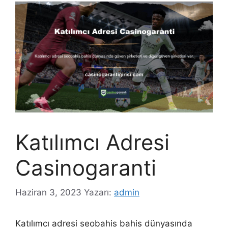
Katılımcı Adresi
Casinogaranti
Haziran 3, 2023
Yazarı:
admin
Katılımcı adresi seobahis bahis dünyasında