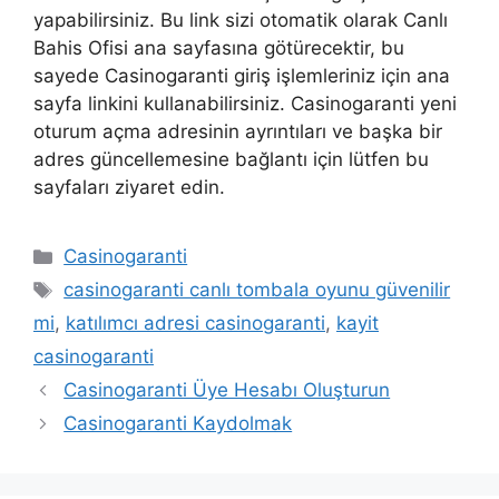
yapabilirsiniz. Bu link sizi otomatik olarak Canlı
Bahis Ofisi ana sayfasına götürecektir, bu
sayede Casinogaranti giriş işlemleriniz için ana
sayfa linkini kullanabilirsiniz. Casinogaranti yeni
oturum açma adresinin ayrıntıları ve başka bir
adres güncellemesine bağlantı için lütfen bu
sayfaları ziyaret edin.
Kategoriler
Casinogaranti
Etiketler
casinogaranti canlı tombala oyunu güvenilir
mi
,
katılımcı adresi casinogaranti
,
kayit
casinogaranti
Yazı
Casinogaranti Üye Hesabı Oluşturun
dolaşımı
Casinogaranti Kaydolmak