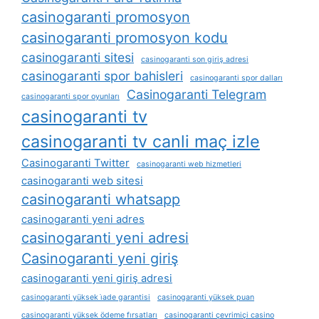
casinogaranti promosyon
casinogaranti promosyon kodu
casinogaranti sitesi
casinogaranti son giriş adresi
casinogaranti spor bahisleri
casinogaranti spor dalları
Casinogaranti Telegram
casinogaranti spor oyunları
casinogaranti tv
casinogaranti tv canli maç izle
Casinogaranti Twitter
casinogaranti web hizmetleri
casinogaranti web sitesi
casinogaranti whatsapp
casinogaranti yeni adres
casinogaranti yeni adresi
Casinogaranti yeni giriş
casinogaranti yeni giriş adresi
casinogaranti yüksek i̇ade garantisi
casinogaranti yüksek puan
casinogaranti yüksek ödeme fırsatları
casinogaranti çevrimiçi casino