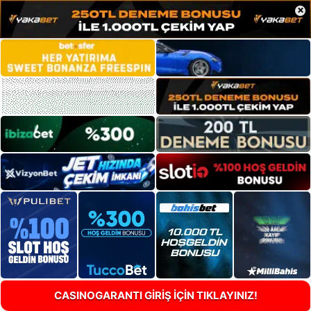
×
CASINOGARANTI GİRİŞ İÇİN TIKLAYINIZ!