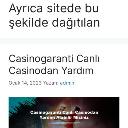
Ayrıca sitede bu
şekilde dağıtılan
Casinogaranti Canlı
Casinodan Yardım
Ocak 14, 2023
Yazarı:
admin