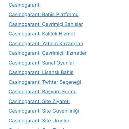
Casinogaranti
Casinogaranti Bahis Platformu
Casinogaranti Çevrimiçi Bahisler
Casinogaranti Kaliteli Hizmet
Casinogaranti Yatırım Kazançları
Casinogaranti Çevrimiçi Hizmetler
Casinogaranti Sanal Oyunlar
Casinogaranti Lisanslı Bahis
Casinogaranti Twitter Seçeneği
Casinogaranti Başvuru Formu
Casinogaranti Site Ziyareti
Casinogaranti Site Güvenilirliği
Casinogaranti Site Ürünleri