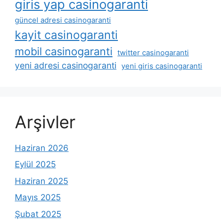
giris yap casinogaranti
güncel adresi casinogaranti
kayit casinogaranti
mobil casinogaranti
twitter casinogaranti
yeni adresi casinogaranti
yeni giris casinogaranti
Arşivler
Haziran 2026
Eylül 2025
Haziran 2025
Mayıs 2025
Şubat 2025