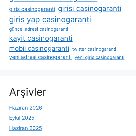
girisi casinogaranti
giris casinogaranti
giris yap casinogaranti
güncel adresi casinogaranti
kayit casinogaranti
mobil casinogaranti
twitter casinogaranti
yeni adresi casinogaranti
yeni giris casinogaranti
Arşivler
Haziran 2026
Eylül 2025
Haziran 2025