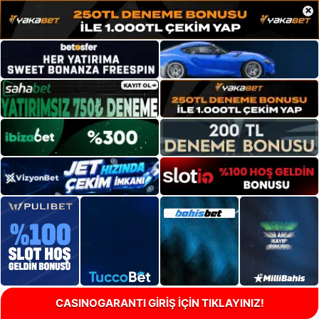
×
CASINOGARANTI GİRİŞ İÇİN TIKLAYINIZ!