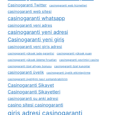
Casinogaranti Twitter
casinogaranti web hizmetleri
casinogaranti web sitesi
casinogaranti whatsapp
casinogaranti yeni adres
casinogaranti yeni adresi
Casinogaranti yeni giriş
casinogaranti yeni giriş adresi
casinogaranti yüksek i̇ade garantisi
casinogaranti yüksek puan
casinogaranti yüksek ödeme fırsatları
casinogaranti çevrimiçi casino
casinogaranti özel altyapı bonusu
casinogaranti özel kuponlar
casinogaranti üyelik
casinogaranti üyelik etkinleştirme
casinogaranti üyeliğimi nasıl sonlandırabilirim
Casinogaranti Şikayet
Casinogaranti Şikayetleri
casinogaranti şu anki adresi
casino sitesi casinogaranti
giris adresi casinogaranti