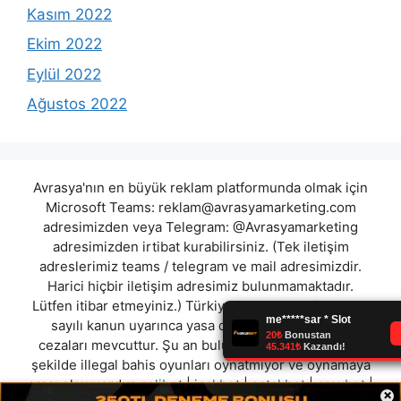
Kasım 2022
Ekim 2022
Eylül 2022
Ağustos 2022
Avrasya'nın en büyük reklam platformunda olmak için
Microsoft Teams:
reklam@avrasyamarketing.com
adresimizden veya Telegram: @Avrasyamarketing
adresimizden irtibat kurabilirsiniz. (Tek iletişim
adreslerimiz teams / telegram ve mail adresimizdir.
Harici hiçbir iletişim adresimiz bulunmamaktadır.
Lütfen itibar etmeyiniz.) Türkiye yasalarına göre 7258
sayılı kanun uyarınca yasa dışı bahis oynamanın
cezaları mevcuttur. Şu an bulunduğunuz site hiç bir
şekilde illegal bahis oyunları oynatmıyor ve oynamaya
aracı olmuyordur.
rolibet
|
jackbet
|
ortakbet
|
arexbet
|
×