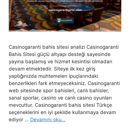
Casinogaranti bahis sitesi analizi Casinogaranti
Bahis Sitesi güçlü altyapı desteği sayesinde
yayına başlamış ve hizmet kesintisi olmadan
devam etmektedir. Siteye ilk kez giriş
yaptığınızda muhtemelen ipuçlarındaki
benzerlikleri fark etmeyeceksiniz. Casinogaranti
web sitesinde spor bahisleri, canlı bahisler,
sanal sporlar, casino ve canlı casino oyunları
mevcuttur. Casinogaranti bahis sitesi Türkçe
seçeneklerini en iyi şekilde kullanmaya devam
ediyor …
Devamını oku…