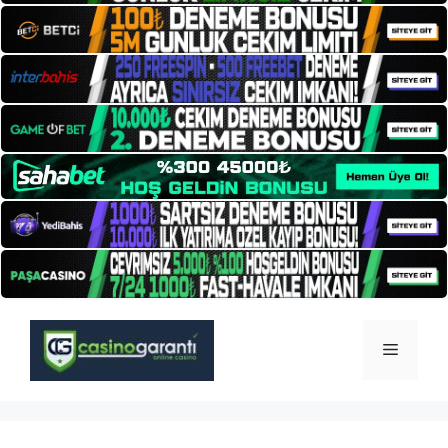
İçeriğe
atla
Menü