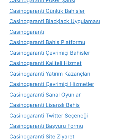
Casinogaranti Poker Şansı
Casinogaranti Günlük Bahisler
Casinogaranti Blackjack Uygulaması
Casinogaranti
Casinogaranti Bahis Platformu
Casinogaranti Çevrimiçi Bahisler
Casinogaranti Kaliteli Hizmet
Casinogaranti Yatırım Kazançları
Casinogaranti Çevrimiçi Hizmetler
Casinogaranti Sanal Oyunlar
Casinogaranti Lisanslı Bahis
Casinogaranti Twitter Seçeneği
Casinogaranti Başvuru Formu
Casinogaranti Site Ziyareti