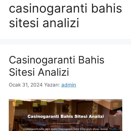
casinogaranti bahis
sitesi analizi
Casinogaranti Bahis
Sitesi Analizi
Ocak 31, 2024
Yazarı:
admin